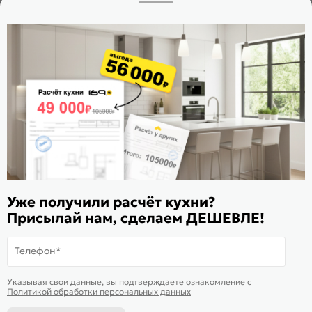
Заказать звонок
Стать дилером
Расскажите о нас
Поделиться
Оцените магазин
ИКС 1180
© 2015—2026 Интернет-магазин мебели Mebel169.ru
Уже получили расчёт кухни?
Присылай нам, сделаем ДЕШЕВЛЕ!
Пользовательское соглашение
Политика обработки персональных данных
Телефон*
Карта сайта
На информационном ресурсе
применяются
куки
и рекомендательные
Хорошо
Указывая свои данные, вы подтверждаете ознакомление c
технологии
Политикой обработки персональных данных