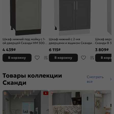
Шкаф нижний под мойку с 1-
Шкаф нижний с 2-мя
Шкаф верхни
ой дверцей Сканди НМ 500
дверцами и ящиком Сканди Н
Сканди В 30
Grey Softwood-Венге
601М Graphite Softwood-
Белый
4 439
6 115
3 809
₽
₽
₽
Белый
В корзину
В корзину
В корз
Товары коллекции
Смотреть
Сканди
все