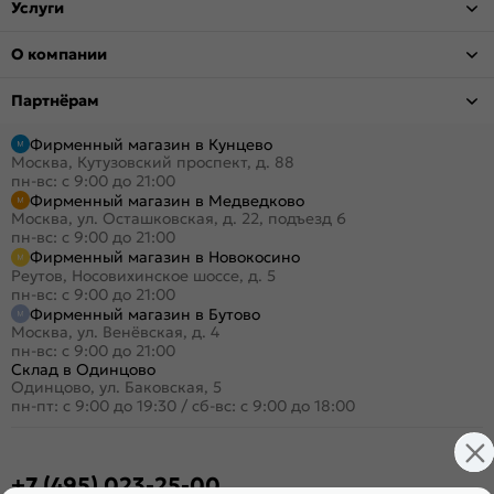
Услуги
О компании
Партнёрам
Фирменный магазин в Кунцево
Москва, Кутузовский проспект, д. 88
пн-вс: с 9:00 до 21:00
Фирменный магазин в Медведково
Москва, ул. Осташковская, д. 22, подъезд 6
пн-вс: с 9:00 до 21:00
Фирменный магазин в Новокосино
Реутов, Носовихинское шоссе, д. 5
пн-вс: с 9:00 до 21:00
Фирменный магазин в Бутово
Москва, ул. Венёвская, д. 4
пн-вс: с 9:00 до 21:00
Склад в Одинцово
Одинцово, ул. Баковская, 5
пн-пт: с 9:00 до 19:30
/
сб-вс: с 9:00 до 18:00
+7 (495) 023-25-00