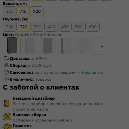
Высота, см:
320
716
920
Глубина, см:
300
320
350
400
450
500
600
Цвет:
Graphite/Grey Softwood
+4
Доставка:
от 690 ₽
Сборка:
от 2 200 руб
Самовывоз:
из
5 пунктах выдачи
—
бесплатно
В наличии:
5 товаров
С заботой о клиентах
Выездной дизайнер
Замеры, подбор моделей и создание дизайн-
проекта на месте
Быстрая сборка
Соберём и установим мебель
Гарантия