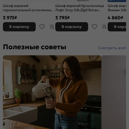
Шкаф верхний
Шкаф верхний бутылочница
Шкаф верхни
горизонтальный остекленный
Лофт Grey Silk/Дуб Вотан
Фьюжн Silky
Лофт Grey Silk/Белый
920*200*320
716*400*32
3 975
3 795
4 860
₽
₽
₽
358*600*320
В корзину
В корзину
В корз
Полезные советы
Смотреть все