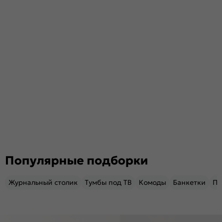
Популярные подборки
Журнальный столик
Тумбы под ТВ
Комоды
Банкетки
Пу