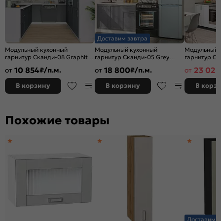
Доставим завтра
Модульный кухонный
Модульный кухонный
Модульный 
гарнитур Сканди-08 Graphite
гарнитур Сканди-05 Grey
гарнитур Ск
Softwood/Белый | 240/258 см
Softwood/Белый
Softwood/Gr
10 854
18 800
23 025
от
₽/п.м.
от
₽/п.м.
от
2140x1200x600
2340x2600x
В корзину
В корзину
В корз
Похожие товары
Доставим з