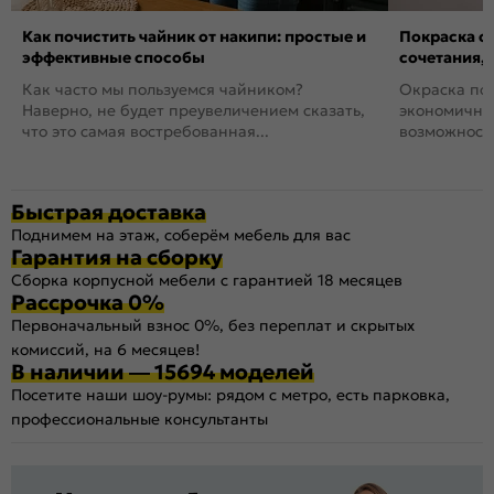
Как почистить чайник от накипи: простые и
Покраска ст
эффективные способы
сочетания,
Как часто мы пользуемся чайником?
Окраска пов
Наверно, не будет преувеличением сказать,
экономичный
что это самая востребованная...
возможность
Быстрая доставка
Поднимем на этаж, соберём мебель для вас
Гарантия на сборку
Сборка корпусной мебели с гарантией 18 месяцев
Рассрочка 0%
Первоначальный взнос 0%, без переплат и скрытых
комиссий, на 6 месяцев!
В наличии — 15694 моделей
Посетите наши шоу-румы: рядом с метро, есть парковка,
профессиональные консультанты