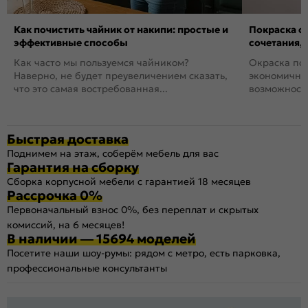
Как почистить чайник от накипи: простые и
Покраска ст
эффективные способы
сочетания,
Как часто мы пользуемся чайником?
Окраска пов
Наверно, не будет преувеличением сказать,
экономичный
что это самая востребованная...
возможность
Быстрая доставка
Поднимем на этаж, соберём мебель для вас
Гарантия на сборку
Сборка корпусной мебели с гарантией 18 месяцев
Рассрочка 0%
Первоначальный взнос 0%, без переплат и скрытых
комиссий, на 6 месяцев!
В наличии — 15694 моделей
Посетите наши шоу-румы: рядом с метро, есть парковка,
профессиональные консультанты