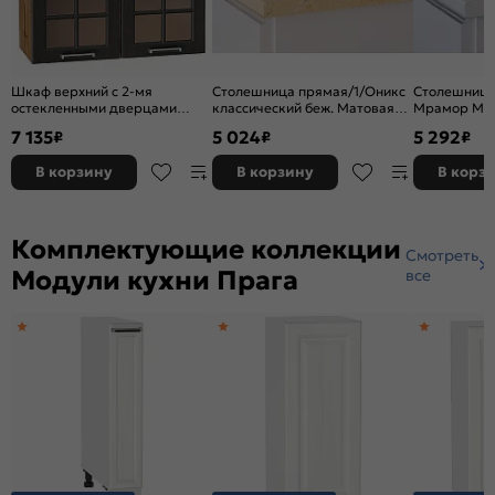
Шкаф верхний с 2-мя
Столешница прямая/1/Оникс
Столешница
остекленными дверцами
классический беж. Матовая
Мрамор Мар
Прага Венге премиум Дуб
3050*600*27
матовая 30
7 135
5 024
5 292
₽
₽
₽
Вотан 716*800*318
В корзину
В корзину
В корз
Комплектующие коллекции
Смотреть
Модули кухни Прага
все