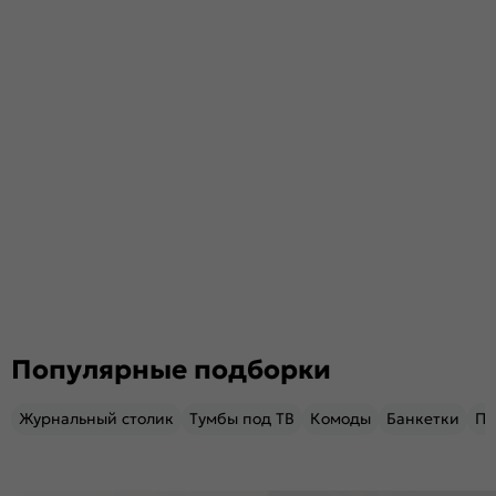
Популярные подборки
Журнальный столик
Тумбы под ТВ
Комоды
Банкетки
Пу