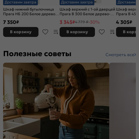
Доставим завтра
Доставим завтра
Доставим з
Шкаф нижний бутылочница
Шкаф верхний с 1-ой дверцей
Шкаф верхни
Прага НБ 200 Белое дерево-
Прага В 300 Белое дерево-
Прага В 450
Белый
Белый
Белый
7 350
3 345
4 305
₽
₽
-30%
₽
4 779 ₽
В корзину
В корзину
В корз
Полезные советы
Смотреть все