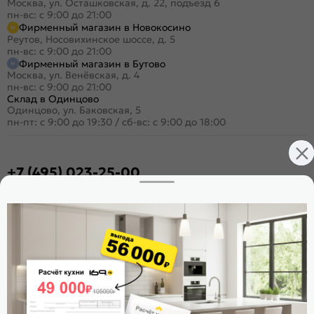
Москва, ул. Осташковская, д. 22, подъезд 6
пн-вс: с 9:00 до 21:00
Фирменный магазин в Новокосино
Реутов, Носовихинское шоссе, д. 5
пн-вс: с 9:00 до 21:00
Фирменный магазин в Бутово
Москва, ул. Венёвская, д. 4
пн-вс: с 9:00 до 21:00
Склад в Одинцово
Одинцово, ул. Баковская, 5
пн-пт: с 9:00 до 19:30
/
сб-вс: с 9:00 до 18:00
+7 (495) 023-25-00
Заказать звонок
Стать дилером
Расскажите о нас
Поделиться
Оцените магазин