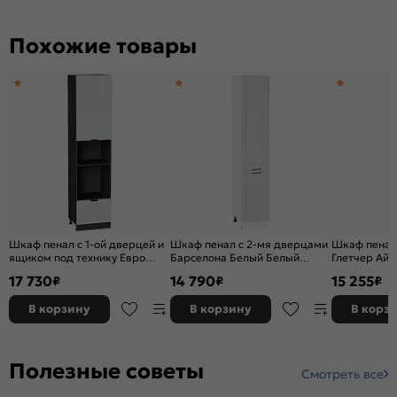
Похожие товары
Шкаф пенал с 1-ой дверцей и
Шкаф пенал с 2-мя дверцами
Шкаф пенал
ящиком под технику Евро
Барселона Белый Белый
Глетчер Айл
Лайн Белый / Graphite
2132*400*574
2336*400*5
17 730
14 790
15 255
₽
₽
₽
2336*600*574
В корзину
В корзину
В корз
Полезные советы
Смотреть все