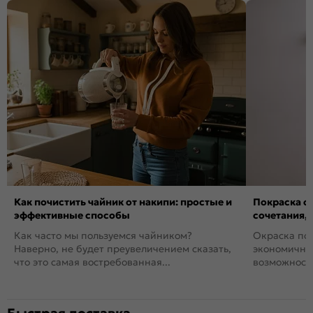
Как почистить чайник от накипи: простые и
Покраска ст
эффективные способы
сочетания,
Как часто мы пользуемся чайником?
Окраска пов
Наверно, не будет преувеличением сказать,
экономичный
что это самая востребованная...
возможность
Быстрая доставка