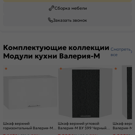
Сборка мебели
Заказать звонок
Комплектующие коллекции
Смотреть
Модули кухни Валерия-М
все
Шкаф верхний
Шкаф верхний угловой
Шкаф верхни
горизонтальный Валерия-М
Валерия-М ВУ 599 Черный
Валерия-М 
ВГ 600 Белый металлик-
металлик дождь-Белый
металлик д