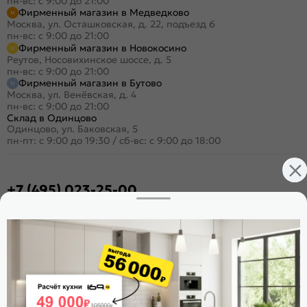
пн-вс: с 9:00 до 21:00
Фирменный магазин в Медведково
Москва, ул. Осташковская, д. 22, подъезд 6
пн-вс: с 9:00 до 21:00
Фирменный магазин в Новокосино
Реутов, Носовихинское шоссе, д. 5
пн-вс: с 9:00 до 21:00
Фирменный магазин в Бутово
Москва, ул. Венёвская, д. 4
пн-вс: с 9:00 до 21:00
Склад в Одинцово
Одинцово, ул. Баковская, 5
пн-пт: с 9:00 до 19:30
/
сб-вс: с 9:00 до 18:00
+7 (495) 023-25-00
Заказать звонок
Стать дилером
Расскажите о нас
Поделиться
Оцените магазин