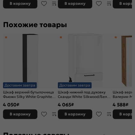
В корзину
В корзину
В корз
Похожие товары
Доставим завтра
Доставим завтра
Шкаф верхний бутылочница
Шкаф нижний под духовку
Шкаф верхни
Фьюжн Silky White Graphite
Сканди White Silkwood/Белый
Валерия-М 
920*200*320
816*450*476
Вотан 716*5
4 050
4 065
4 588
₽
₽
₽
В корзину
В корзину
В корз