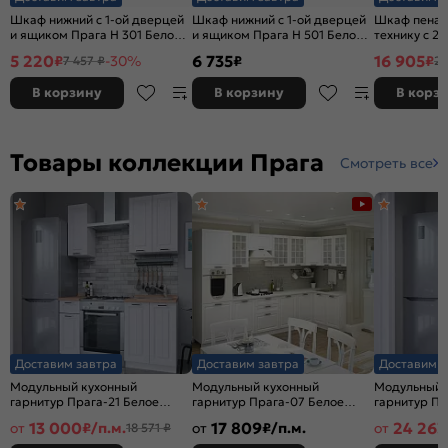
Шкаф нижний с 1-ой дверцей
Шкаф нижний с 1-ой дверцей
Шкаф пенал
и ящиком Прага Н 301 Белое
и ящиком Прага Н 501 Белое
технику с 2
дерево-Белый
дерево-Белый
Прага ШП 6
5 220
6 735
16 905
₽
-30%
₽
₽
7 457 ₽
24
шкафов выс
дерево-Бел
В корзину
В корзину
В корз
Товары коллекции Прага
Смотреть все
Доставим завтра
Доставим завтра
Доставим з
Модульный кухонный
Модульный кухонный
Модульный 
гарнитур Прага-21 Белое
гарнитур Прага-07 Белое
гарнитур Пр
дерево/Белый 2132x1500x600
дерево/Белый
дерево/Бел
13 000
17 809
24 263
от
₽/п.м.
от
₽/п.м.
от
18 571 ₽
2132x3300/1490x600