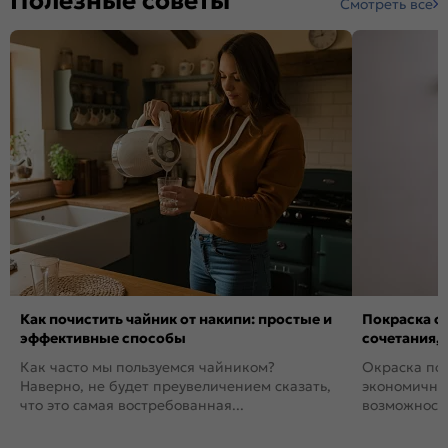
Полезные советы
Смотреть все
Как почистить чайник от накипи: простые и
Покраска ст
эффективные способы
сочетания,
Как часто мы пользуемся чайником?
Окраска пов
Наверно, не будет преувеличением сказать,
экономичный
что это самая востребованная...
возможность