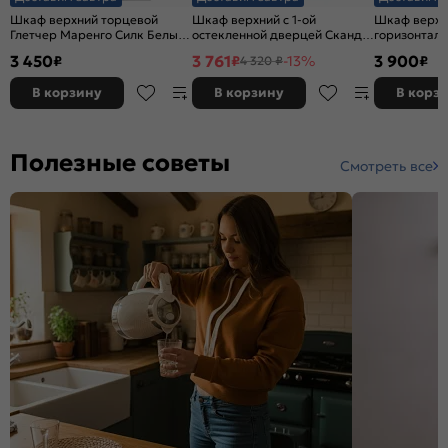
Шкаф верхний торцевой
Шкаф верхний с 1-ой
Шкаф верхн
Глетчер Маренго Силк Белый
остекленной дверцей Сканди
горизонталь
716*300*304
Graphite Softwood Дуб Вотан
Маренго Сил
3 450
3 761
3 900
₽
₽
-13%
₽
4 320 ₽
716*400*320
460*600*31
В корзину
В корзину
В корз
Полезные советы
Смотреть все