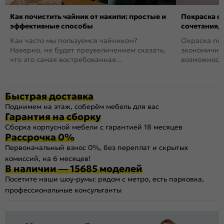
Как почистить чайник от накипи: простые и
Покраска ст
эффективные способы
сочетания,
Как часто мы пользуемся чайником?
Окраска пов
Наверно, не будет преувеличением сказать,
экономичный
что это самая востребованная...
возможность
Быстрая доставка
Поднимем на этаж, соберём мебель для вас
Гарантия на сборку
Сборка корпусной мебели с гарантией 18 месяцев
Рассрочка 0%
Первоначальный взнос 0%, без переплат и скрытых
комиссий, на 6 месяцев!
В наличии — 15685 моделей
Посетите наши шоу-румы: рядом с метро, есть парковка,
профессиональные консультанты