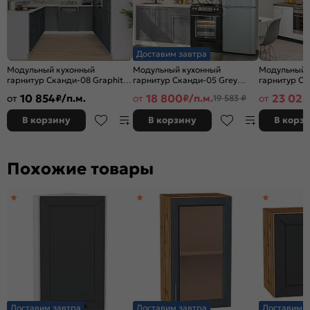
Доставим завтра
Модульный кухонный
Модульный кухонный
Модульный 
гарнитур Сканди-08 Graphite
гарнитур Сканди-05 Grey
гарнитур Ск
Softwood/Белый | 240/258 см
Softwood/Белый
Softwood/Gr
10 854
18 800
23 025
от
₽/п.м.
от
₽/п.м.
от
19 583 ₽
2140x1200x600
2340x2600x
В корзину
В корзину
В корз
Похожие товары
Доставим завтра
Доставим завтра
Доставим з