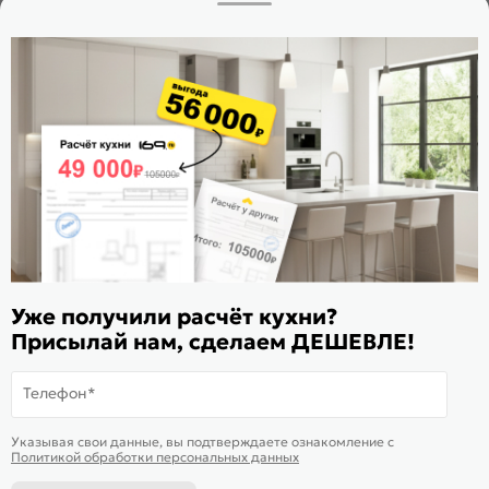
Заказать звонок
Стать дилером
Расскажите о нас
Поделиться
Оцените магазин
ИКС 1180
© 2015—2026 Интернет-магазин мебели Mebel169.ru
Уже получили расчёт кухни?
Присылай нам, сделаем ДЕШЕВЛЕ!
Пользовательское соглашение
Политика обработки персональных данных
Телефон*
Карта сайта
На информационном ресурсе
применяются
куки
и рекомендательные
Хорошо
Указывая свои данные, вы подтверждаете ознакомление c
технологии
Политикой обработки персональных данных