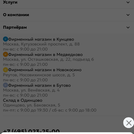
Услуги
О компании
Партнёрам
Фирменный магазин в Кунцево
Москва, Кутузовский проспект, д. 88
пн-вс: с 9:00 до 21:00
Фирменный магазин в Медведково
Москва, ул. Осташковская, д. 22, подъезд 6
пн-вс: с 9:00 до 21:00
Фирменный магазин в Новокосино
Реутов, Носовихинское шоссе, д. 5
пн-вс: с 9:00 до 21:00
Фирменный магазин в Бутово
Москва, ул. Венёвская, д. 4
пн-вс: с 9:00 до 21:00
Склад в Одинцово
Одинцово, ул. Баковская, 5
пн-пт: с 9:00 до 19:30
/
сб-вс: с 9:00 до 18:00
+7 (495) 023-25-00