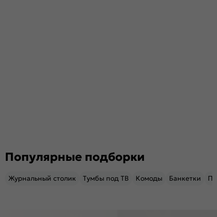
Популярные подборки
Журнальный столик
Тумбы под ТВ
Комоды
Банкетки
Пу