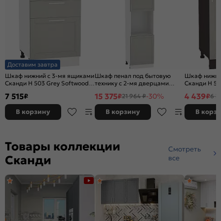
Доставим завтра
Шкаф нижний с 3-мя ящиками
Шкаф пенал под бытовую
Шкаф нижний
Сканди Н 503 Grey Softwood-
технику с 2-мя дверцами
Сканди Н 50
Белый
Сканди 600Н (для верхних
Венге
7 515
15 375
4 439
₽
₽
-30%
₽
21 964 ₽
6 3
шкафов высотой 920) Grey
Softwood-Белый
В корзину
В корзину
В корз
Товары коллекции
Смотреть
Сканди
все