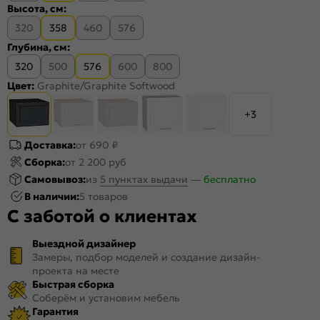
Высота, см:
320
358
460
576
Глубина, см:
320
500
576
600
800
Цвет:
Graphite/Graphite Softwood
+3
Доставка:
от 690 ₽
Сборка:
от 2 200 руб
Самовывоз:
из
5 пунктах выдачи
—
бесплатно
В наличии:
5 товаров
С заботой о клиентах
Выездной дизайнер
Замеры, подбор моделей и создание дизайн-
проекта на месте
Быстрая сборка
Соберём и установим мебель
Гарантия