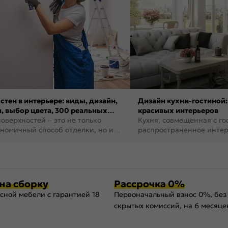
стен в интерьере: виды, дизайн,
Дизайн кухни-гостиной:
, выбор цвета, 300 реальных
красивых интерьеров
оверхностей – это не только
Кухня, совмещенная с го
номичный способ отделки, но и
распространенное инте
ть создать кре...
наши дни. В нем от...
на сборку
Рассрочка 0%
сной мебели с гарантией 18
Первоначальный взнос 0%, без
скрытых комиссий, на 6 месяце