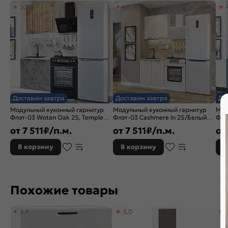
5,0
4,9
Расположение:
Прямые
Назначение кухонного шкафа:
Пенал
Доставим завтра
Доставим завтра
До
Модульный кухонный гарнитур
Модульный кухонный гарнитур
Мод
Флэт-03 Wotan Oak 2S, Temple
Флэт-03 Cashmere In 2S/Белый
Флэ
Stone 2S/Белый 2140x800x478
2140x800x478
gre
от
7 511
₽/п.м.
от
7 511
₽/п.м.
от
214
В корзину
В корзину
В
Похожие товары
4,9
5,0