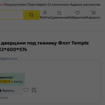
рам
Покупателям
Партнёрам
О компании
Адреса магазинов
Войти
Сравнение
Избранное
Корзина
 дверцами под технику Флэт Temple
32*600*574
Поделиться
переплат
2 230 ₽
в месяц
Купить
цену!