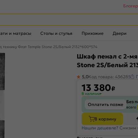
Блоге
ати и матрасы
Столы и стулья
Прихожие
Двери
д технику Флэт Temple Stone 2S/Белый 2132*600*574
Шкаф пенал с 2-мя
Stone 2S/Белый 21
5,0
Код товара: 436285
13 380
₽
В наличии
Без 
Оплатить позже
всего
В корзину
Нашли дешевле?
Снизим 