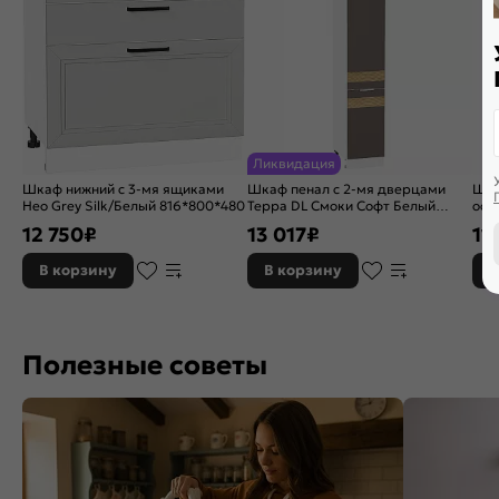
Ликвидация
Шкаф нижний с 3-мя ящиками
Шкаф пенал с 2-мя дверцами
Шка
Нео Grey Silk/Белый 816*800*480
Терра DL Смоки Софт Белый
ост
2132*400*574
Gre
12 750
₽
13 017
₽
11
920
В корзину
В корзину
В
Полезные советы