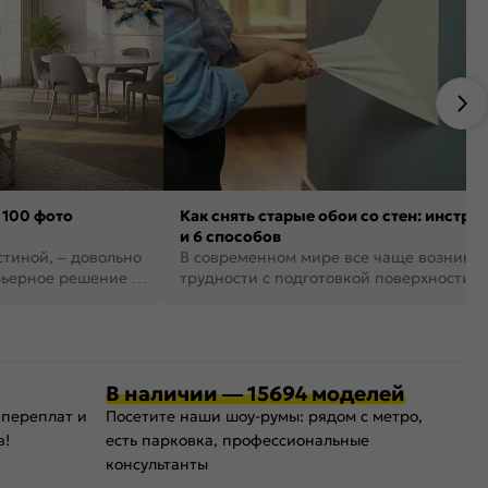
 100 фото
Как снять старые обои со стен: инстру
и 6 способов
стиной, – довольно
В современном мире все чаще возника
рьерное решение в
трудности с подготовкой поверхности д
поклейки обоев. И многие за...
В наличии — 15694 моделей
 переплат и
Посетите наши шоу-румы: рядом с метро,
в!
есть парковка, профессиональные
консультанты