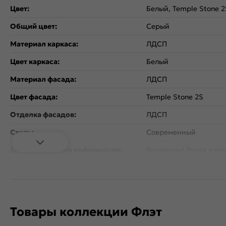
Цвет:
Белый, Temple Stone 2
Общий цвет:
Серый
Материал каркаса:
ЛДСП
Цвет каркаса:
Белый
Материал фасада:
ЛДСП
Цвет фасада:
Temple Stone 2S
Отделка фасадов:
ЛДСП
Стиль:
Современный
Дополнительная информация:
Внимание! Ручка в ком
Количество дверей:
2
Открывание дверцы:
Вертикальное
Коллекция:
Флэт
Товары коллекции Флэт
Тип поверхности:
Матовая