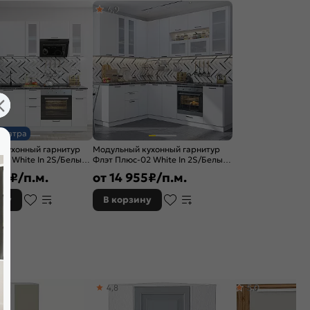
4,9
завтра
 кухонный гарнитур
Модульный кухонный гарнитур
01 White In 2S/Белый
Флэт Плюс-02 White In 2S/Белый
478
2340x1700/2400x600
50
₽/п.м.
от
14 955
₽/п.м.
ину
В корзину
4,8
5,0