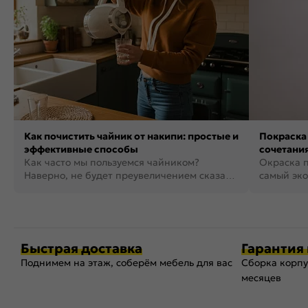
Как почистить чайник от накипи: простые и
Покраска 
эффективные способы
сочетания
Как часто мы пользуемся чайником?
фото
Окраска п
Наверно, не будет преувеличением сказать,
самый эко
что это самая востребованная...
возможнос
Быстрая доставка
Гарантия 
Поднимем на этаж, соберём мебель для вас
Сборка корпу
месяцев