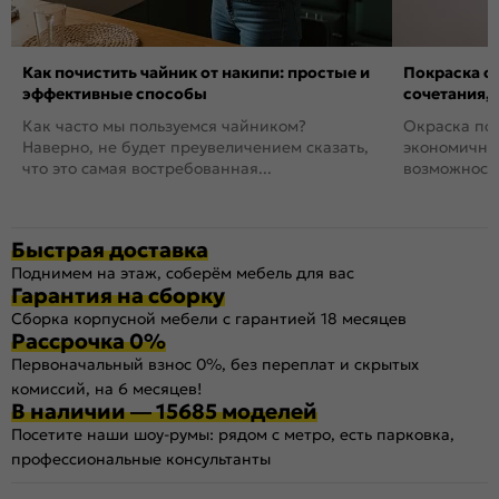
Как почистить чайник от накипи: простые и
Покраска ст
эффективные способы
сочетания,
Как часто мы пользуемся чайником?
Окраска пов
Наверно, не будет преувеличением сказать,
экономичный
что это самая востребованная...
возможность
Быстрая доставка
Поднимем на этаж, соберём мебель для вас
Гарантия на сборку
Сборка корпусной мебели с гарантией 18 месяцев
Рассрочка 0%
Первоначальный взнос 0%, без переплат и скрытых
комиссий, на 6 месяцев!
В наличии — 15685 моделей
Посетите наши шоу-румы: рядом с метро, есть парковка,
профессиональные консультанты