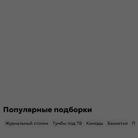
Популярные подборки
Журнальный столик
Тумбы под ТВ
Комоды
Банкетки
Пу