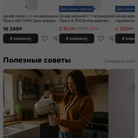
Доставим завтра
Доставим з
Шкаф пенал с 2-мя дверцами
Шкаф верхний с 1-ой дверцей
Шкаф верхн
Прага ШП 400Н (для верхних
Прага В 300 Белое дерево-
горизонталь
шкафов высотой 920) Белое
Белый
Белое дере
16 260
3 345
4 350
₽
₽
-30%
₽
4 779 ₽
6 2
дерево-Белый
В корзину
В корзину
В корз
Полезные советы
Смотреть все