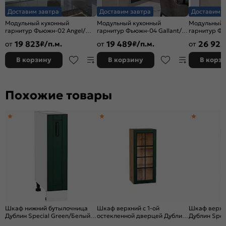
Доставим завтра
Доставим завтра
Доставим з
Модульный кухонный
Модульный кухонный
Модульный 
гарнитур Фьюжн-02 Angel/
гарнитур Фьюжн-04 Gallant/
гарнитур Фь
Белый 2340x3900/1400x600
Белый 2340x2200/1800x600
Белый 2140
19 823
19 489
26 925
от
₽/п.м.
от
₽/п.м.
от
В корзину
В корзину
В корз
Похожие товары
Шкаф нижний бутылочница
Шкаф верхний с 1-ой
Шкаф верхн
Дублин Special Green/Белый
остекленной дверцей Дублин
Дублин Spec
816*200*478
Special Green/Дуб Вотан
Вотан 920*