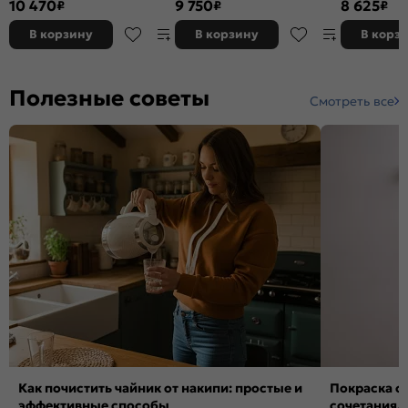
10 470
9 750
8 625
₽
₽
₽
920*400*318
В корзину
В корзину
В корз
Полезные советы
Смотреть все
Как почистить чайник от накипи: простые и
Покраска ст
эффективные способы
сочетания,