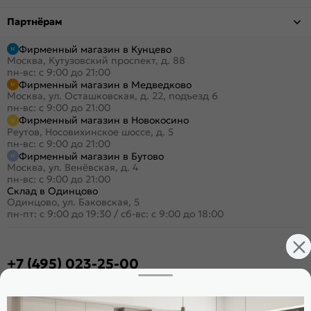
Партнёрам
Фирменный магазин в Кунцево
Москва, Кутузовский проспект, д. 88
пн-вс: с 9:00 до 21:00
Фирменный магазин в Медведково
Москва, ул. Осташковская, д. 22, подъезд 6
пн-вс: с 9:00 до 21:00
Фирменный магазин в Новокосино
Реутов, Носовихинское шоссе, д. 5
пн-вс: с 9:00 до 21:00
Фирменный магазин в Бутово
Москва, ул. Венёвская, д. 4
пн-вс: с 9:00 до 21:00
Склад в Одинцово
Одинцово, ул. Баковская, 5
пн-пт: с 9:00 до 19:30
/
сб-вс: с 9:00 до 18:00
+7 (495) 023-25-00
Заказать звонок
Стать дилером