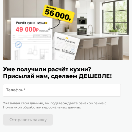
Расскажите о нас
Поделиться
Оцените магазин
ИКС 1180
© 2015—2026 Интернет-магазин мебели Mebel169.ru
Уже получили расчёт кухни?
Пользовательское соглашение
Присылай нам, сделаем ДЕШЕВЛЕ!
Политика обработки персональных данных
Телефон*
Карта сайта
На информационном ресурсе
применяются
куки
и рекомендательные
Хорошо
Указывая свои данные, вы подтверждаете ознакомление c
технологии
Политикой обработки персональных данных
Отправить заявку
Каталог
Магазины
Позвонить
Написать
Корзина