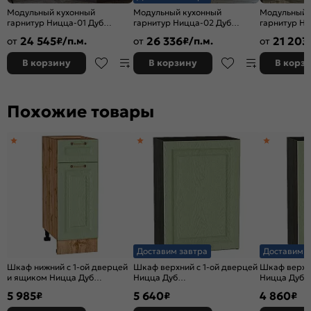
Модульный кухонный
Модульный кухонный
Модульный 
гарнитур Ницца-01 Дуб
гарнитур Ницца-02 Дуб
гарнитур Ни
оливковый/Graphite
крем/Graphite
оливковый/G
24 545
26 336
21 203
от
₽/п.м.
от
₽/п.м.
от
2140x1900x600
2140x3300x600
2340x1890/
В корзину
В корзину
В корз
Похожие товары
Доставим завтра
Доставим з
Шкаф нижний с 1-ой дверцей
Шкаф верхний с 1-ой дверцей
Шкаф верхни
и ящиком Ницца Дуб
Ницца Дуб
Ницца Дуб
оливковый/Дуб Вотан
оливковый/Graphite
оливковый/G
5 985
5 640
4 860
₽
₽
₽
816*300*478
716*500*318
716*400*318