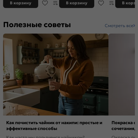
В корзину
В корзину
В корз
Полезные советы
Смотреть все
Как почистить чайник от накипи: простые и
Покраска ст
эффективные способы
сочетания,
Как часто мы пользуемся чайником?
Окраска пов