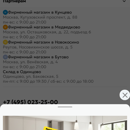
Партнёрам
Фирменный магазин в Кунцево
Москва, Кутузовский проспект, д. 88
пн-вс: с 9:00 до 21:00
Фирменный магазин в Медведково
Москва, ул. Осташковская, д. 22, подъезд 6
пн-вс: с 9:00 до 21:00
Фирменный магазин в Новокосино
Реутов, Носовихинское шоссе, д. 5
пн-вс: с 9:00 до 21:00
Фирменный магазин в Бутово
Москва, ул. Венёвская, д. 4
пн-вс: с 9:00 до 21:00
Склад в Одинцово
Одинцово, ул. Баковская, 5
пн-пт: с 9:00 до 19:30
/
сб-вс: с 9:00 до 18:00
+7 (495) 023-25-00
Заказать звонок
Стать дилером