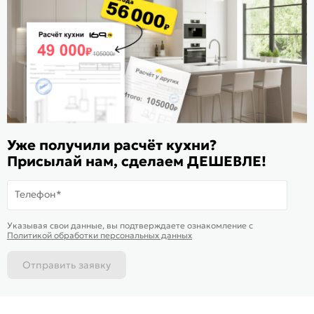
Расскажите о нас
Поделиться
Оцените магазин
ИКС 1180
© 2015—2026 Интернет-магазин мебели Mebel169.ru
Уже получили расчёт кухни?
Пользовательское соглашение
Присылай нам, сделаем ДЕШЕВЛЕ!
Политика обработки персональных данных
Телефон*
Карта сайта
На информационном ресурсе
применяются
куки
и рекомендательные
Хорошо
Указывая свои данные, вы подтверждаете ознакомление c
технологии
Политикой обработки персональных данных
Отправить заявку
Каталог
Магазины
Позвонить
Написать
Корзина