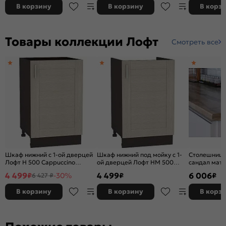
В корзину
В корзину
В корз
Товары коллекции Лофт
Смотреть все
Шкаф нижний с 1-ой дверцей
Шкаф нижний под мойку с 1-
Столешница
Лофт Н 500 Cappuccino
ой дверцей Лофт НМ 500
сандал мат
Veralinga-Венге
Cappuccino Veralinga-Венге
4 499
4 499
6 006
₽
-30%
₽
₽
6 427 ₽
В корзину
В корзину
В корз