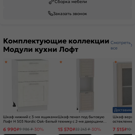
Сборка мебели
Заказать звонок
Комплектующие коллекции
Смотреть
Модули кухни Лофт
все
Доставим з
Шкаф нижний с 3-мя ящиками
Шкаф пенал под бытовую
Шкаф верхн
Лофт Н 503 Nordic Oak-Белый
технику с 2-мя дверцами
остекленны
Лофт 600Н (для верхних
Лофт В 800 
6 990
15 570
7 515
₽
-30%
₽
-30%
₽
9 986 ₽
22 243 ₽
10 7
шкафов высотой 920)
Veralinga-Б
Cappuccino Veralinga-Белый