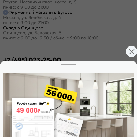
Реутов, Носовихинское шоссе, д. 5
пн-вс: с 9:00 до 21:00
Фирменный магазин в Бутово
Москва, ул. Венёвская, д. 4
пн-вс: с 9:00 до 21:00
Склад в Одинцово
Одинцово, ул. Баковская, 5
пн-пт: с 9:00 до 19:30
/
сб-вс: с 9:00 до 18:00
+7 (495) 023-25-00
Заказать звонок
Стать дилером
Расскажите о нас
Поделиться
Оцените магазин
ИКС 1180