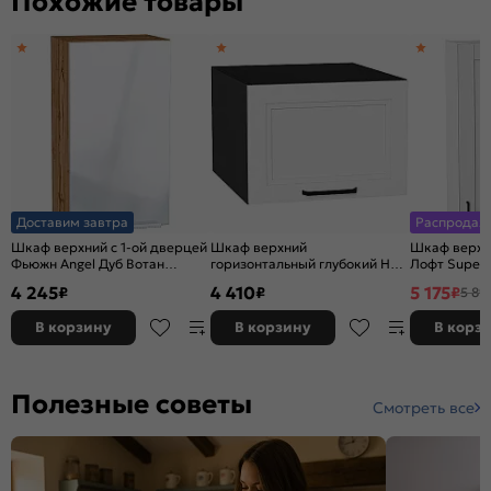
Похожие товары
Доставим завтра
Распродаж
Шкаф верхний с 1-ой дверцей
Шкаф верхний
Шкаф верхни
Фьюжн Angel Дуб Вотан
горизонтальный глубокий Нео
Лофт Super 
716*400*320
White Silk/Graphite
920*600*32
4 245
4 410
5 175
₽
₽
₽
5 89
358*500*576
В корзину
В корзину
В корз
Полезные советы
Смотреть все