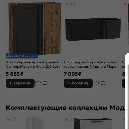
5,0
4,8
Доставим завтра
Шкаф верхний прямой угловой
Шкаф верхний прямой угловой
Шка
Глетчер Маренго Силк Дуб Вотан
горизонтальный Глетчер Маренго
ост
716*700*345
Силк/Graphite 358*1000*350
Мар
5 685
₽
7 005
₽
8 
716
В корзину
В корзину
В
Комплектующие коллекции Модул
4,9
5,0