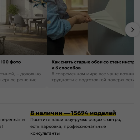
 100 фото
Как снять старые обои со стен: инстру
и 6 способов
стиной, – довольно
В современном мире все чаще возника
рьерное решение в
трудности с подготовкой поверхности д
поклейки обоев. И многие за...
В наличии — 15694 моделей
 переплат и
Посетите наши шоу-румы: рядом с метро,
в!
есть парковка, профессиональные
консультанты