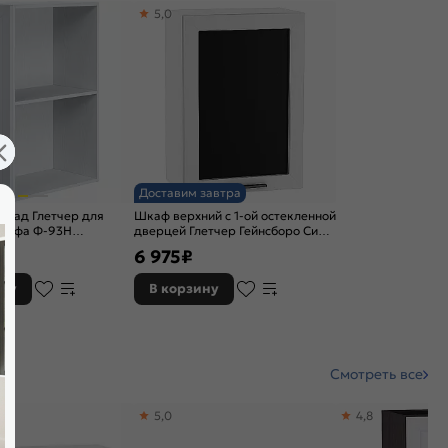
5,0
Доставим завтра
асад Глетчер для
Шкаф верхний с 1-ой остекленной
шкафа Ф-93Н
дверцей Глетчер Гейнсборо Силк
Силк
Белый 920*500*318
6 975
₽
ину
В корзину
Смотреть все
5,0
4,8