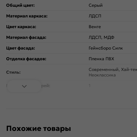
Общий цвет:
Серый
Материал каркаса:
ЛДСП
Цвет каркаса:
Венге
Материал фасада:
ЛДСП, МДФ
Цвет фасада:
Гейнсборо Силк
Отделка фасадов:
Пленка ПВХ
Современный, Хай-тек
Стиль:
Неоклассика
Количество дверей:
1
Открывание дверцы:
Вертикальное
Коллекция:
Глетчер
Тип поверхности:
Матовая
Похожие товары
Расположение:
Прямые