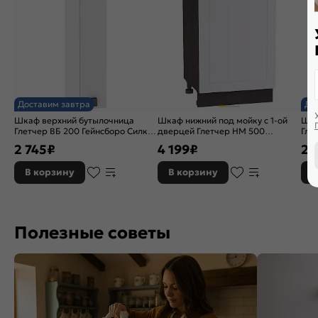
Доставим завтра
До
Шкаф верхний бутылочница
Шкаф нижний под мойку с 1-ой
Шка
Глетчер ВБ 200 Гейнсборо Силк-
дверцей Глетчер НМ 500
Гле
Белый
Гейнсборо Силк-Венге
Бел
2 745
₽
4 199
₽
2 
В корзину
В корзину
В
Полезные советы