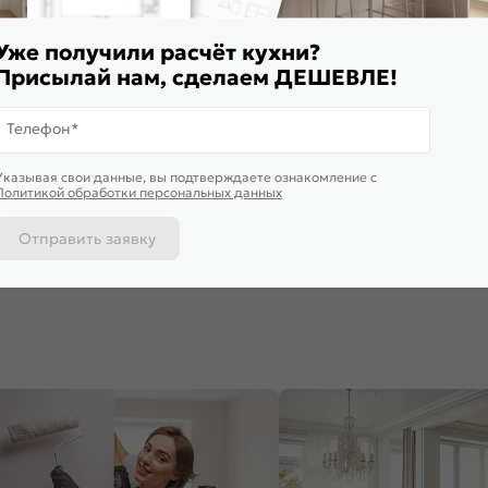
Уже получили расчёт кухни?
Присылай нам, сделаем ДЕШЕВЛЕ!
Телефон*
ставим завтра
Доставим 
Указывая свои данные, вы подтверждаете ознакомление c
ф верхний бутылочница
Шкаф нижний под мойку с 1-ой
Шкаф верх
Политикой обработки персональных данных
тчер ВБ 150 Гейнсборо Силк-
дверцей Глетчер НМ 500
Глетчер ВГ
ый
Маренго Силк-Венге
Белый
235
₽
4 199
₽
3 090
₽
Отправить заявку
 корзину
В корзину
В корз