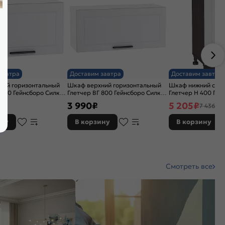
завтра
Доставим завтра
Доставим завтра
ний горизонтальный
Шкаф верхний горизонтальный
Шкаф нижний с 1-
 600 Гейнсборо Силк-
Глетчер ВГ 800 Гейнсборо Силк-
Глетчер Н 400 Гей
Белый
Венге
3 990
₽
5 205
₽
7 436 ₽
ину
В корзину
В корзину
Смотреть все