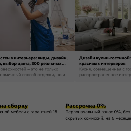
стен в интерьере: виды, дизайн,
Дизайн кухни-гостиной:
, выбор цвета, 300 реальных
красивых интерьеров
оверхностей – это не только
Кухня, совмещенная с го
номичный способ отделки, но и
распространенное инте
ть создать кре...
наши дни. В нем от...
на сборку
Рассрочка 0%
сной мебели с гарантией 18
Первоначальный взнос 0%, без
скрытых комиссий, на 6 месяце