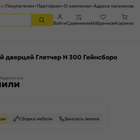
рам
Покупателям
Партнёрам
О компании
Адреса магазинов
Войти
Сравнение
Избранное
Корзина
й дверцей Глетчер Н 300 Гейнсборо
Поделиться
пили
дом
Сборка мебели
Заказать звонок