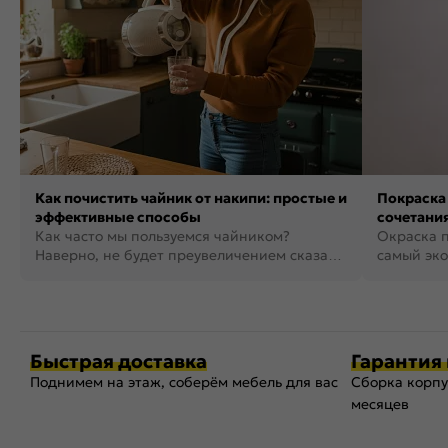
Как почистить чайник от накипи: простые и
Покраска 
эффективные способы
сочетания
Как часто мы пользуемся чайником?
фото
Окраска п
Наверно, не будет преувеличением сказать,
самый эко
что это самая востребованная...
возможнос
Быстрая доставка
Гарантия 
Поднимем на этаж, соберём мебель для вас
Сборка корпу
месяцев