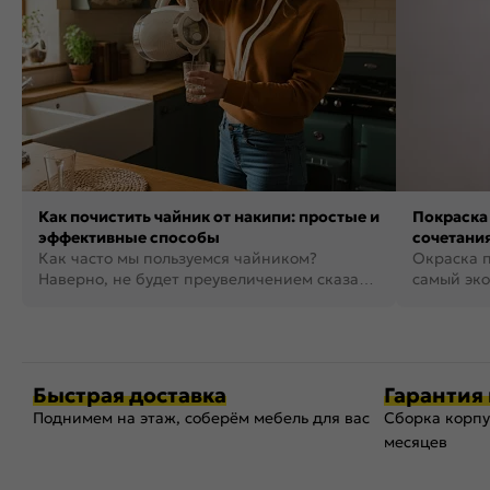
Как почистить чайник от накипи: простые и
Покраска 
эффективные способы
сочетания
Как часто мы пользуемся чайником?
фото
Окраска п
Наверно, не будет преувеличением сказать,
самый эко
что это самая востребованная...
возможнос
Быстрая доставка
Гарантия 
Поднимем на этаж, соберём мебель для вас
Сборка корпу
месяцев