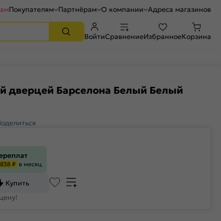
рам
Покупателям
Партнёрам
О компании
Адреса магазинов
Войти
Сравнение
Избранное
Корзина
ой дверцей Барселона Белый Белый
Поделиться
переплат
838 ₽
в месяц
Купить
цену!