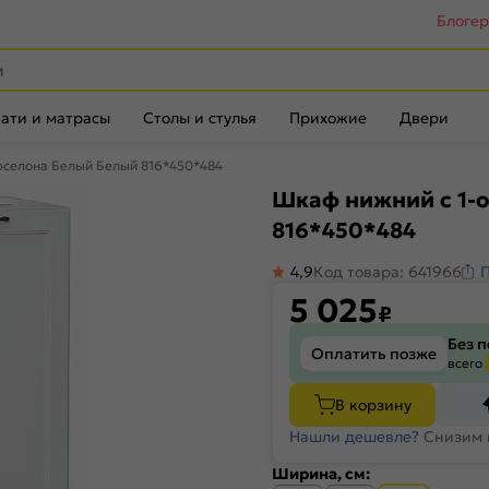
Блоге
ати и матрасы
Столы и стулья
Прихожие
Двери
рселона Белый Белый 816*450*484
Шкаф нижний с 1-
816*450*484
4,9
Код товара: 641966
5 025
₽
Без 
Оплатить позже
всего
В корзину
Нашли дешевле?
Снизим 
Ширина, см: