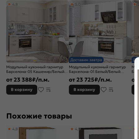
4,8
5,0
Расположение:
Прямые
Назначение кухонного шкафа:
Шкаф
Доставим завтра
До
Модульный кухонный гарнитур
Модульный кухонный гарнитур
Мод
Барселона-05 Кашемир/Белый
Барселона-01 Белый/Белый
Бар
2140x2200/1600x600
2140x1800x600
Вот
от
23 388
₽/п.м.
от
23 725
₽/п.м.
от
В корзину
В корзину
В
Похожие товары
4,8
4,9