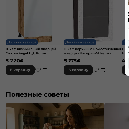
Доставим завтра
Доставим завтра
До
Шкаф нижний с 1-ой дверцей
Шкаф верхний с 1-ой остекленной
Шка
Фьюжн Angel Дуб Вотан
дверцей Валерия-М Белый
Бар
816*450*480
металлик Graphite 716*500*318
920
5 220
₽
5 775
₽
4 
В корзину
В корзину
В
Полезные советы