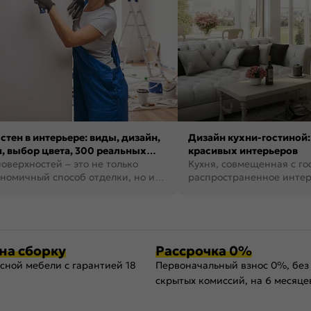
стен в интерьере: виды, дизайн,
Дизайн кухни-гостиной:
, выбор цвета, 300 реальных
красивых интерьеров
оверхностей – это не только
Кухня, совмещенная с го
номичный способ отделки, но и
распространенное инте
ть создать кре...
наши дни. В нем от...
на сборку
Рассрочка 0%
сной мебели с гарантией 18
Первоначальный взнос 0%, без
скрытых комиссий, на 6 месяце