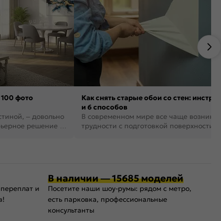
 100 фото
Как снять старые обои со стен: инстру
и 6 способов
стиной, – довольно
В современном мире все чаще возника
рьерное решение в
трудности с подготовкой поверхности д
поклейки обоев. И многие за...
В наличии — 15685 моделей
 переплат и
Посетите наши шоу-румы: рядом с метро,
в!
есть парковка, профессиональные
консультанты