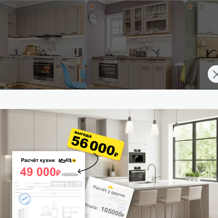
5,0
5,0
5,0
ставим завтра
Доставим завтра
Доставим 
ульный кухонный гарнитур
Модульный кухонный гарнитур
Модульный
селона-04 Кашемир/Дуб
Барселона-03 Кашемир/Дуб
Барселона
ан 2140x1490/1700x600
Вотан 2140x2000x600
2140x1900
25 514
₽/п.м.
от
28 170
₽/п.м.
от
25 6
 корзину
В корзину
В корз
4,8
4,9
4,9