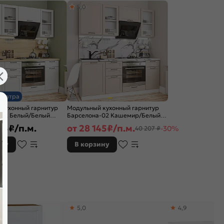
5,0
завтра
 кухонный гарнитур
Модульный кухонный гарнитур
-02 Белый/Белый
Барселона-02 Кашемир/Белый
x600
2140x1900x600
03
₽/п.м.
от
28 145
₽/п.м.
-30%
40 207 ₽
ину
В корзину
5,0
4,9