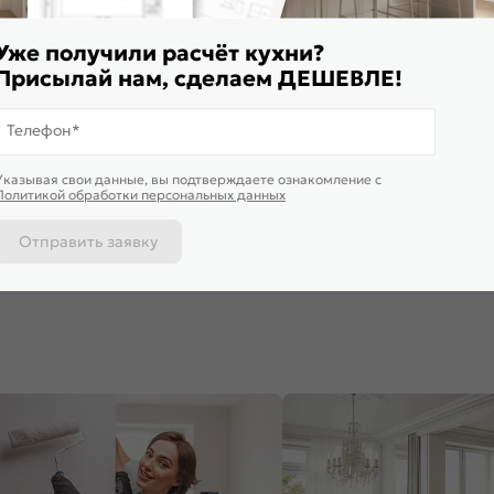
Уже получили расчёт кухни?
Присылай нам, сделаем ДЕШЕВЛЕ!
Телефон*
ставим завтра
Доставим завтра
Доставим 
Указывая свои данные, вы подтверждаете ознакомление c
ф верхний с 1-ой дверцей
Шкаф нижний с 1-ой дверцей
Шкаф верхн
Политикой обработки персональных данных
селона Белый Дуб Вотан
Флэт White In 2S/Graphite
Сканди Whi
*300*324
816*400*478
Вотан 920
440
₽
4 620
₽
5 400
₽
Отправить заявку
 корзину
В корзину
В корз