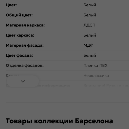
Цвет:
Белый
Общий цвет:
Белый
Материал каркаса:
ЛДСП
Цвет каркаса:
Белый
Материал фасада:
МДФ
Цвет фасада:
Белый
Отделка фасадов:
Пленка ПВХ
Стиль:
Неоклассика
Дополнительная информация:
Внимание! Ручка в ко
Количество дверей:
1
Открывание дверцы:
Вертикальное
Коллекция:
Барселона
Товары коллекции Барселона
Тип поверхности:
Матовая