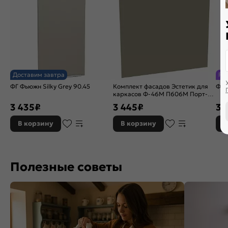
Доставим завтра
Ра
ФГ Фьюжн Silky Grey 90.45
Комплект фасадов Эстетик для
ФГ 
каркасов Ф-46М П606М Порт-
Ройал
3 435
₽
3 445
₽
3 
В корзину
В корзину
В
Полезные советы