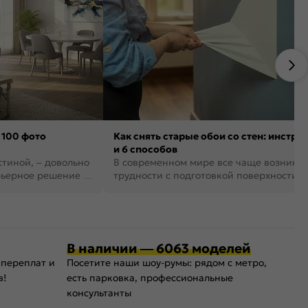
 100 фото
Как снять старые обои со стен: инстру
и 6 способов
стиной, – довольно
В современном мире все чаще возника
рьерное решение в
трудности с подготовкой поверхности д
поклейки обоев. И многие за...
В наличии — 6063 моделей
 переплат и
Посетите наши шоу-румы: рядом с метро,
в!
есть парковка, профессиональные
консультанты