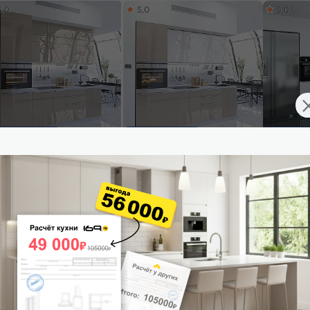
5,0
5,0
5,0
ставим завтра
Доставим завтра
Доставим 
ульный кухонный гарнитур
Модульный кухонный гарнитур
Модульный
жн-03 Gallant/Белый
Фьюжн-03 Angel, Gallant/Белый
Фьюжн-01 
0x2600x600
2140x2600x600
2340x3800
26 925
₽/п.м.
от
26 440
₽/п.м.
от
20 5
 корзину
В корзину
В корз
4,9
5,0
5,0