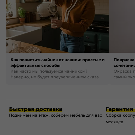
Как почистить чайник от накипи: простые и
Покраска 
эффективные способы
сочетания
Как часто мы пользуемся чайником?
фото
Окраска п
Наверно, не будет преувеличением сказать,
самый эко
что это самая востребованная...
возможнос
Быстрая доставка
Гарантия 
Поднимем на этаж, соберём мебель для вас
Сборка корпу
месяцев