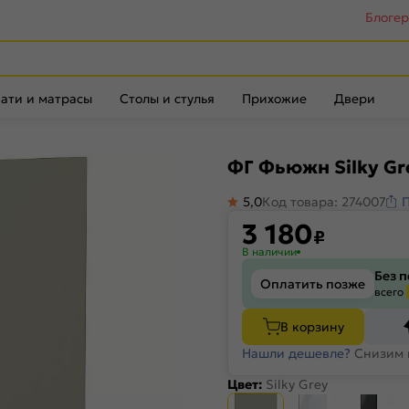
Блоге
ати и матрасы
Столы и стулья
Прихожие
Двери
ФГ Фьюжн Silky Gr
5,0
Код товара: 274007
3 180
₽
В наличии
Без 
Оплатить позже
всего
В корзину
Нашли дешевле?
Снизим 
Цвет:
Silky Grey