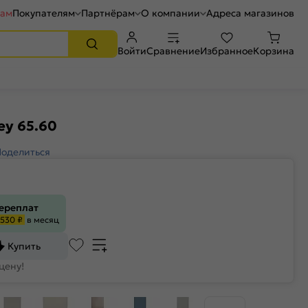
рам
Покупателям
Партнёрам
О компании
Адреса магазинов
Войти
Сравнение
Избранное
Корзина
ey 65.60
Поделиться
переплат
530 ₽
в месяц
Купить
цену!