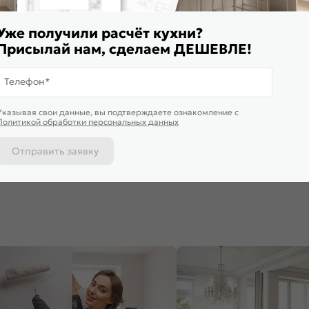
Уже получили расчёт кухни?
Присылай нам, сделаем ДЕШЕВЛЕ!
Телефон*
спродажа
Ликвидац
Указывая свои данные, вы подтверждаете ознакомление c
Сканди Grey Silkwood 90.40
ФГ Нео Clay Silk 90.45
Комплект ф
Политикой обработки персональных данных
каркаса Ф
НМ800 Смо
240
₽
3 045
₽
3 024
₽
Отправить заявку
 корзину
В корзину
В корз