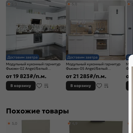
5,0
5,0
Доставим завтра
Доставим завтра
До
Модульный кухонный гарнитур
Модульный кухонный гарнитур
Мод
Фьюжн-02 Angel/Белый
Фьюжн-05 Angel/Белый
Фью
2340x3900/1400x600
2140x1000x600
214
от
19 823
₽/п.м.
от
21 285
₽/п.м.
от
В корзину
В корзину
В
Похожие товары
5,0
4,9