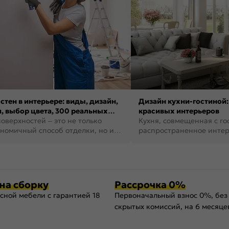
стен в интерьере: виды, дизайн,
Дизайн кухни-гостиной:
, выбор цвета, 300 реальных
красивых интерьеров
оверхностей – это не только
Кухня, совмещенная с го
номичный способ отделки, но и
распространенное инте
ть создать кре...
наши дни. В нем от...
на сборку
Рассрочка 0%
сной мебели с гарантией 18
Первоначальный взнос 0%, без
скрытых комиссий, на 6 месяце