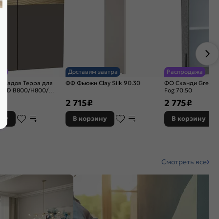
ия
Доставим завтра
Распродажа
асадов Терра для
ФФ Фьюжн Clay Silk 90.30
ФО Сканди Grey S
-50D В800/Н800/
Fog 70.50
ки Софт
2 715
₽
2 775
₽
ину
В корзину
В корзину
Смотреть все