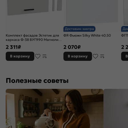
Доставим завтра
До
Комплект фасадов Эстетик для
ФЯ Фьюжн Silky White 40.50
ФГП
каркаса Ф-38 ВУГ990 Магнолия
матовый
2 311
₽
2 070
₽
2 
В корзину
В корзину
В
Полезные советы