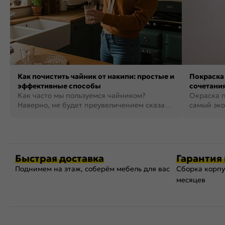
Как почистить чайник от накипи: простые и
Покраска 
эффективные способы
сочетания
Как часто мы пользуемся чайником?
фото
Окраска п
Наверно, не будет преувеличением сказать,
самый эко
что это самая востребованная...
возможнос
Быстрая доставка
Гарантия 
Поднимем на этаж, соберём мебель для вас
Сборка корпу
месяцев