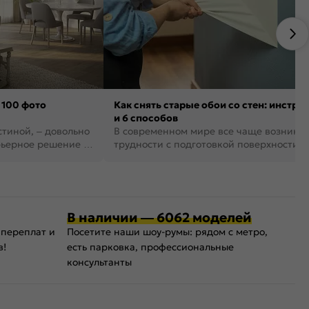
 100 фото
Как снять старые обои со стен: инстру
и 6 способов
стиной, – довольно
В современном мире все чаще возника
рьерное решение в
трудности с подготовкой поверхности д
поклейки обоев. И многие за...
В наличии — 6062 моделей
 переплат и
Посетите наши шоу-румы: рядом с метро,
в!
есть парковка, профессиональные
консультанты