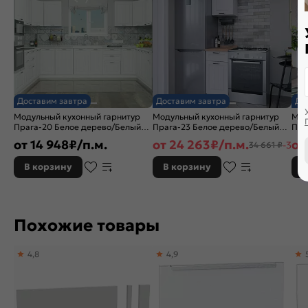
Доставим завтра
Доставим завтра
До
Модульный кухонный гарнитур
Модульный кухонный гарнитур
Мод
Прага-20 Белое дерево/Белый
Прага-23 Белое дерево/Белый
Пра
2132x2700/3780x600
2132x400x600
214
от
14 948
₽/п.м.
от
24 263
₽/п.м.
от
-30%
34 661 ₽
В корзину
В корзину
В
Похожие товары
4,8
4,9