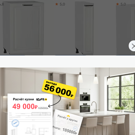
4,8
5,0
5,0
ставим завтра
Доставим завтра
Доставим 
ф нижний с 1-ой дверцей
Шкаф нижний бутылочница
Шкаф верхн
га Н 500 Белое дерево-
Прага НБ 200 Белое дерево-
590 Белое
ый
Белый
175
₽
7 350
₽
6 045
₽
-30%
7 393 ₽
 корзину
В корзину
В корз
5,0
4,8
4,9