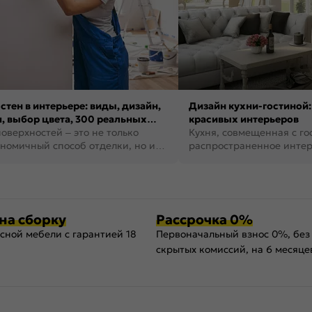
стен в интерьере: виды, дизайн,
Дизайн кухни-гостиной:
, выбор цвета, 300 реальных
красивых интерьеров
оверхностей – это не только
Кухня, совмещенная с го
номичный способ отделки, но и
распространенное инте
ть создать кре...
наши дни. В нем от...
на сборку
Рассрочка 0%
сной мебели с гарантией 18
Первоначальный взнос 0%, без
скрытых комиссий, на 6 месяце