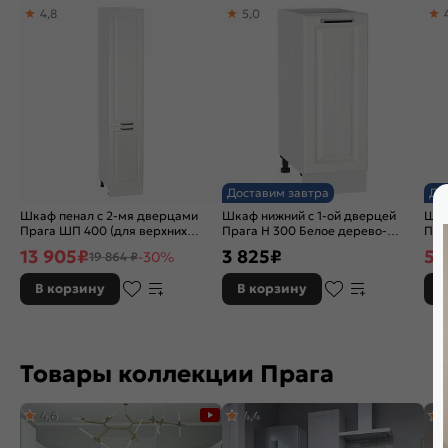
4,8
5,0
Доставим завтра
До
Шкаф пенал с 2-мя дверцами
Шкаф нижний с 1-ой дверцей
Шка
Прага ШП 400 (для верхних
Прага Н 300 Белое дерево-
Пра
шкафов высотой 720) Белое
Белый
Бел
13 905
₽
3 825
₽
5 
-30%
19 864 ₽
дерево-Белый
В корзину
В корзину
В
Товары коллекции Прага
4,6
4,4