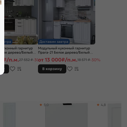
завтра
Доставим завтра
 кухонный гарнитур
Модульный кухонный гарнитур
елое дерево/Белый
Прага-21 Белое дерево/Белый
x600
2132x1500x600
87
₽/п.м.
от
13 000
₽/п.м.
-30%
-30%
27 552 ₽
18 571 ₽
ину
В корзину
5,0
4,8