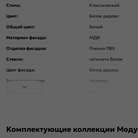
Стиль:
Классический
Цвет:
Белое дерево
Общий цвет:
Белый
Материал фасада:
МДФ
Отделка фасадов:
Пленка ПВХ
Стекло:
сатинато белое
Цвет фасада:
Белое дерево
Тип поверхности:
Матовая
Производитель:
Vivat
Коллекция:
Прага
Гарантия:
12 месяцев
В комплект входит: ру
Комплектующие коллекции Модул
Дополнительная информация:
цвете Металлик/Венг
расстоянием 128 мм.