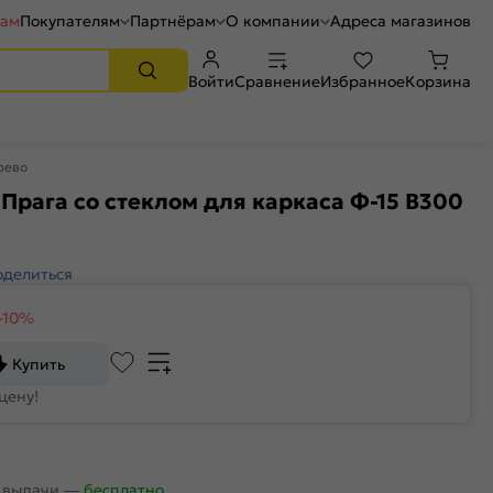
рам
Покупателям
Партнёрам
О компании
Адреса магазинов
Войти
Сравнение
Избранное
Корзина
рево
Прага со стеклом для каркаса Ф-15 В300
оделиться
-10%
Купить
цену!
х выдачи
—
бесплатно