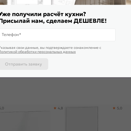
Уже получили расчёт кухни?
Присылай нам, сделаем ДЕШЕВЛЕ!
Телефон*
ставим завтра
Доставим завтра
Доставим 
Указывая свои данные, вы подтверждаете ознакомление c
ульный кухонный гарнитур
Модульный кухонный гарнитур
Модульный
Политикой обработки персональных данных
га-18 Белое дерево/Белый
Прага-19 Белое дерево/Белый
Прага-01 Б
0x2190/2600x600
2130x2400/2580x600
2140x2600
10 455
₽/п.м.
от
11 146
₽/п.м.
от
19 2
-30%
14 935 ₽
Отправить заявку
 корзину
В корзину
В корз
5,0
4,8
5,0