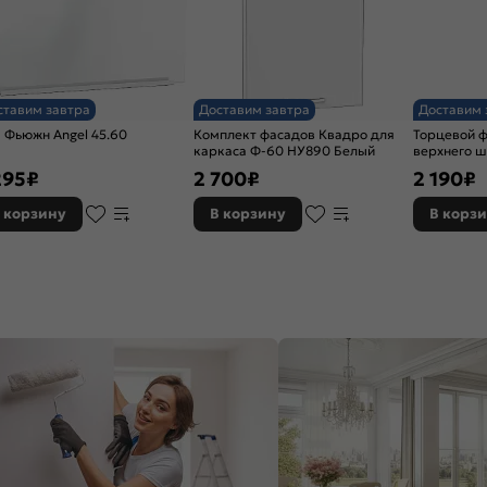
ставим завтра
Доставим завтра
Доставим 
 Фьюжн Angel 45.60
Комплект фасадов Квадро для
Торцевой 
каркаса Ф-60 НУ890 Белый
верхнего 
295
₽
2 700
₽
2 190
₽
 корзину
В корзину
В корз