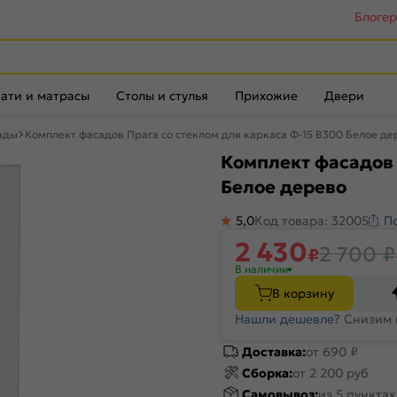
Блоге
ати и матрасы
Столы и стулья
Прихожие
Двери
ады
Комплект фасадов Прага со стеклом для каркаса Ф-15 В300 Белое де
Комплект фасадов 
Белое дерево
5,0
Код товара: 32005
П
2 430
2 700
₽
₽
В наличии
В корзину
Нашли дешевле?
Снизим 
Доставка:
от 690 ₽
Сборка:
от 2 200 руб
Самовывоз:
из
5 пункта