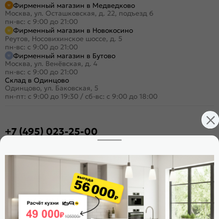
Фирменный магазин в Медведково
Москва, ул. Осташковская, д. 22, подъезд 6
пн-вс: с 9:00 до 21:00
Фирменный магазин в Новокосино
Реутов, Носовихинское шоссе, д. 5
пн-вс: с 9:00 до 21:00
Фирменный магазин в Бутово
Москва, ул. Венёвская, д. 4
пн-вс: с 9:00 до 21:00
Склад в Одинцово
Одинцово, ул. Баковская, 5
пн-пт: с 9:00 до 19:30
/
сб-вс: с 9:00 до 18:00
+7 (495) 023-25-00
Заказать звонок
Стать дилером
Расскажите о нас
Поделиться
Оцените магазин