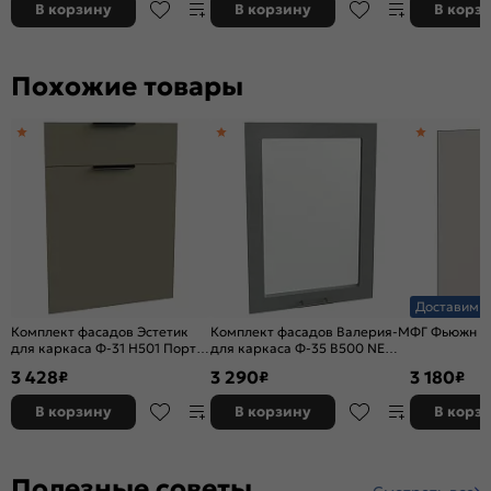
В корзину
В корзину
В корз
Похожие товары
Доставим з
Комплект фасадов Эстетик
Комплект фасадов Валерия-М
ФГ Фьюжн Cl
для каркаса Ф-31 Н501 Порт-
для каркаса Ф-35 В500 NEW
Ройал
Лагуна софт
3 428
3 290
3 180
₽
₽
₽
В корзину
В корзину
В корз
Полезные советы