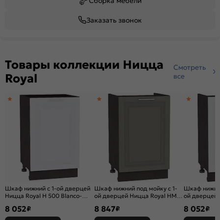
Сборка мебели
Заказать звонок
Товары коллекции Ницца
Смотреть
Royal
все
Шкаф нижний с 1-ой дверцей
Шкаф нижний под мойку с 1-
Шкаф нижний
Ницца Royal Н 500 Blanco-
ой дверцей Ницца Royal НМ
ой дверцей 
Венге
500 Magnum-Венге
500 Blanco-
8 052
8 847
8 052
₽
₽
₽