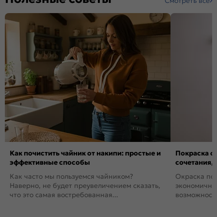
Смотреть все
Как почистить чайник от накипи: простые и
Покраска ст
эффективные способы
сочетания,
Как часто мы пользуемся чайником?
Окраска пов
Наверно, не будет преувеличением сказать,
экономичный
что это самая востребованная...
возможность