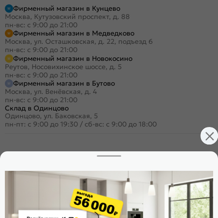
Фирменный магазин в Кунцево
Москва, Кутузовский проспект, д. 88
пн-вс: с 9:00 до 21:00
Фирменный магазин в Медведково
Москва, ул. Осташковская, д. 22, подъезд 6
пн-вс: с 9:00 до 21:00
Фирменный магазин в Новокосино
Реутов, Носовихинское шоссе, д. 5
пн-вс: с 9:00 до 21:00
Фирменный магазин в Бутово
Москва, ул. Венёвская, д. 4
пн-вс: с 9:00 до 21:00
Склад в Одинцово
Одинцово, ул. Баковская, 5
пн-пт: с 9:00 до 19:30
/
сб-вс: с 9:00 до 18:00
+7 (495) 023-25-00
Заказать звонок
Стать дилером