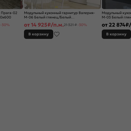
 Прага-02
Модульный кухонный гарнитур Валерия-
Модульный кухо
00x600
М-06 Белый глянец/Белый
М-03 Белый глян
2140x1290/2000x600
2140x2400x600
от
14 925
₽/п.м.
от
22 874
₽/
-30%
21 321 ₽
-30%
В корзину
В корзину