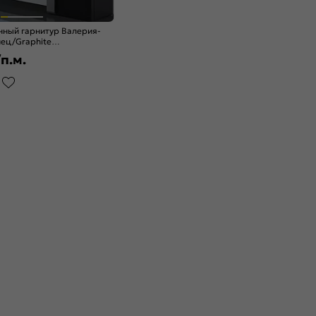
нный гарнитур Валерия-
ец/Graphite
п.м.