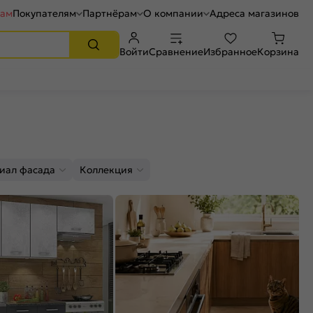
рам
Покупателям
Партнёрам
О компании
Адреса магазинов
Войти
Сравнение
Избранное
Корзина
иал фасада
Коллекция