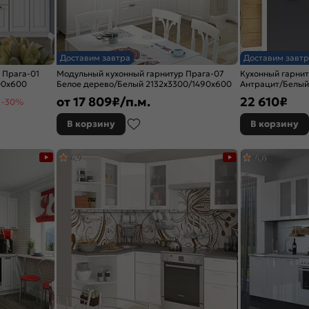
Доставим завтра
Доставим завтр
 Прага-01
Модульный кухонный гарнитур Прага-07
Кухонный гарнит
00x600
Белое дерево/Белый 2132x3300/1490x600
Антрацит/Белый
от
17 809
₽/п.м.
22 610
₽
-30%
В корзину
В корзину
4,9
4,6