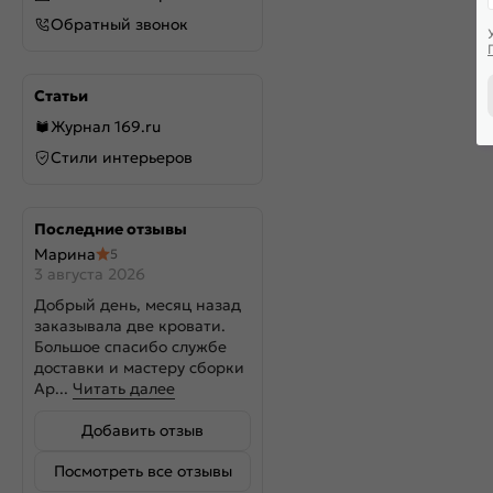
Обратный звонок
Статьи
Журнал 169.ru
Стили интерьеров
Последние отзывы
Марина
5
3 августа 2026
Добрый день, месяц назад
заказывала две кровати.
Большое спасибо службе
доставки и мастеру сборки
Ар...
Читать далее
Добавить отзыв
Посмотреть все отзывы