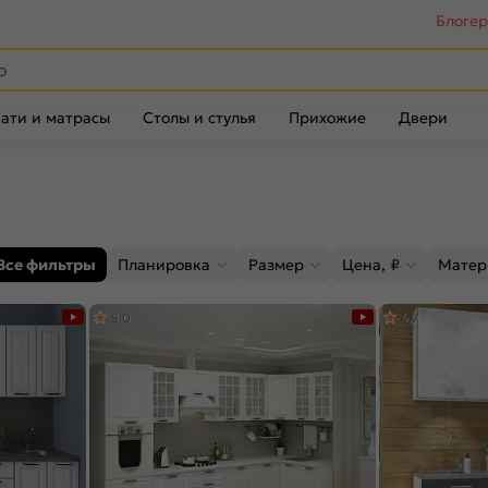
Блоге
ати и матрасы
Столы и стулья
Прихожие
Двери
Все фильтры
Планировка
Размер
Цена, ₽
Матер
5,0
4,7