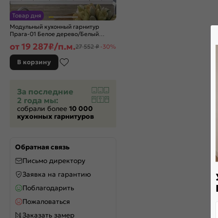
Товар дня
Модульный кухонный гарнитур
Прага-01 Белое дерево/Белый
2140x2600x600
от
19 287
₽/п.м.
27 552 ₽
-30%
В корзину
За последние
2 года мы:
собрали более
10 000
кухонных гарнитуров
Обратная связь
Письмо директору
Заявка на гарантию
Поблагодарить
Пожаловаться
Заказать замер