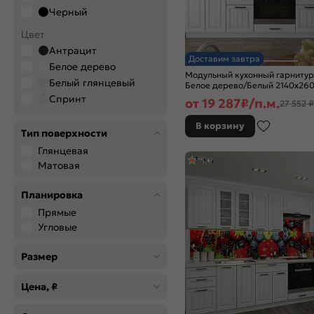
Черный
Цвет
Антрацит
Доставим завтра
Белое дерево
Модульный кухонный гарнитур
Белый глянцевый
Белое дерево/Белый 2140x26
Спринт
от
19 287
₽/п.м.
27 552 ₽
В корзину
Тип поверхности
Глянцевая
5,0
Матовая
Планировка
Прямые
Угловые
Размер
Цена, ₽