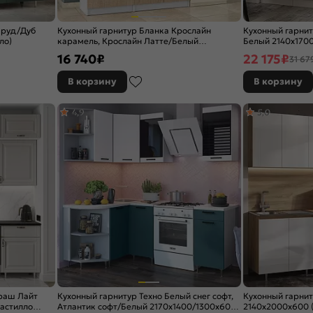
мруд/Дуб
Кухонный гарнитур Бланка Крослайн
Кухонный гарнит
ло)
карамель, Крослайн Латте/Белый
Белый 2140x1700
2155x2000x600
16 740
₽
22 175
₽
31 67
В корзину
В корзину
4,9
5,0
раш Лайт
Кухонный гарнитур Техно Белый снег софт,
Кухонный гарнит
астилло
Атлантик софт/Белый 2170x1400/1300x600
2140x2000x600 (