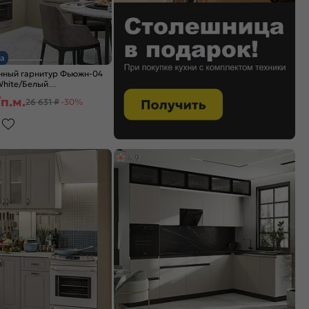
а
нный гарнитур Фьюжн-04
 White/Белый
x600
п.м.
26 631 ₽
-30%
4,9