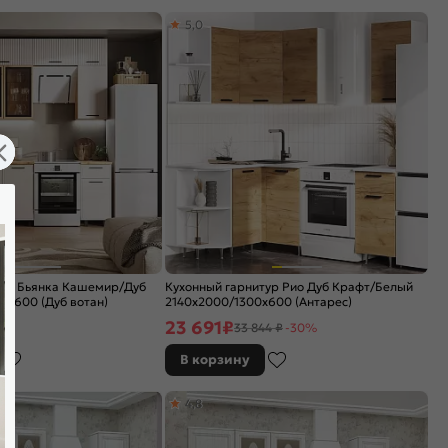
5,0
тур Бьянка Кашемир/Дуб
Кухонный гарнитур Рио Дуб Крафт/Белый
0x600 (Дуб вотан)
2140x2000/1300x600 (Антарес)
23 691
₽
33 844 ₽
-30%
В корзину
4,8