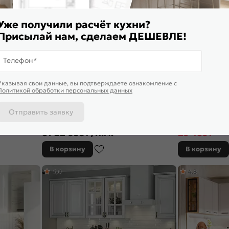
Уже получили расчёт кухни?
Присылай нам, сделаем ДЕШЕВЛЕ!
Телефон*
Указывая свои данные, вы подтверждаете ознакомление c
Политикой обработки персональных данных
Отправить заявку
 Прага-07
Модульный кухонный гарнитур Ницца-02
Кухонный гарнит
00/1490x600
Дуб оливковый/Белый 2140x3300x600
Белый 2140x1800
от
22 655
₽/п.м.
23 483
₽
29 3
В корзину
В корзину
5,0
4,8