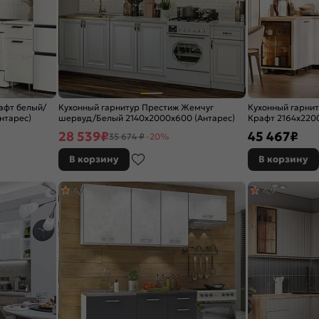
афт белый/
Кухонный гарнитур Престиж Жемчуг
Кухонный гарни
нтарес)
шервуд/Белый 2140x2000x600 (Антарес)
Крафт 2164x2200
28 539
₽
45 467
₽
35 674 ₽
-20%
В корзину
В корзину
4,7
4,9