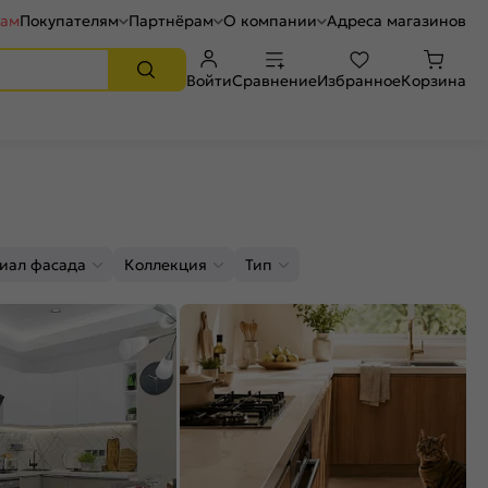
рам
Покупателям
Партнёрам
О компании
Адреса магазинов
Войти
Сравнение
Избранное
Корзина
иал фасада
Коллекция
Тип