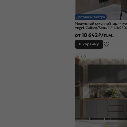
Дуб крем
Дуб оливковый
Дуб песочный
Доставим завтра
Дуб серый
Модульный кухонный гарниту
Дуб сонома
Angel, Gallant/Белый 2140x25
Ель Карпатская
от
18 642
₽/п.м.
Железный камень
В корзину
Жемчуг шервуд
Золотой
5,0
Изумруд
Изумрудный
Камень светлый
Камень темный
Капучино
Кашемир
Кварц грей
Коко Фаталь
Крослайн карамель
Крослайн латте
Лагуна софт