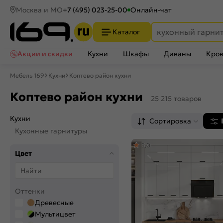
Москва и МО
+7 (495) 023-25-00
Онлайн-чат
Каталог
Акции и скидки
Кухни
Шкафы
Диваны
Кров
Мебель 169
Кухни
Коптево район кухни
Коптево район кухни
25 215 товаров
Кухни
Сортировка
Кухонные гарнитуры
5,0
Цвет
Оттенки
Древесные
Мультицвет