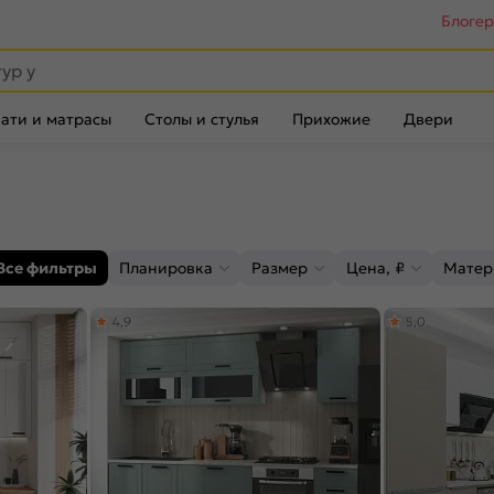
Блоге
ати и матрасы
Столы и стулья
Прихожие
Двери
Все фильтры
Планировка
Размер
Цена, ₽
Матер
4,9
5,0