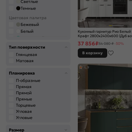
Светлые
Темные
Цветовая палитра
Бежевый
Белый
Кухонный гарнитур Рио Белый
Крафт 2800x2400x600 (Дуб во
Бирюзовый
37 856
₽
54 080 ₽
-30%
Бронза
Тип поверхности
Венге
В корзину
Глянцевая
Голубой
Матовая
Графитовый
4,9
Дерево
Планировка
Желтый
П-образные
Зелёный
Прямая
Золото
Прямой
Прямые
Коричневый
Торцевые
Красный
Угловая
Оранжевый
Угловые
Розовый
Салатовый
Размер