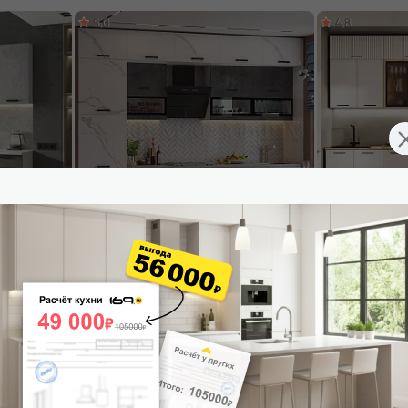
5,0
4,8
светлый,
Кухонный гарнитур Техно Мрамор белый
Кухонный гарни
00x600
софт, Бетон графит/Белый 2500x3000x600
Крафт 2500x260
(Антарес)
53 808
₽
42 348
₽
В корзину
В корзину
5,0
4,9