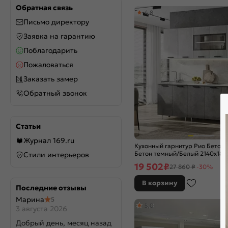
Special White
Обратная связь
4,8
Stormy Silk
Письмо директору
Stormy Silkwood
Заявка на гарантию
Super White
Поблагодарить
Temple Stone 2S
Пожаловаться
White Dreamline
White In 2S
Заказать замер
White Silk
Обратный звонок
White Silkwood
White Softwood
Wotan Oak 2S
Статьи
Агат
Журнал 169.ru
Кухонный гарнитур Рио Бетон 
Айленд Силк
Бетон темный/Белый 2140x18
Стили интерьеров
Аквамарин
(Антарес)
19 502
₽
27 860 ₽
-30%
Альбион софт
Амбер
В корзину
Последние отзывы
Антрацит
Марина
5
Атлантик софт
5,0
3 августа 2026
Атласный серый
Добрый день, месяц назад