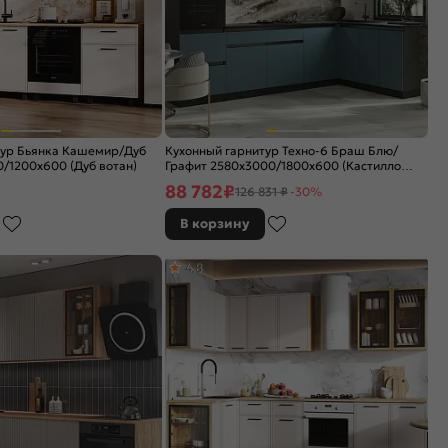
тур Бьянка Кашемир/Дуб
Кухонный гарнитур Техно-6 Браш Блю/
/1200x600 (Дуб вотан)
Графит 2580x3000/1800x600 (Кастилло
темный)
88 782
₽
126 831 ₽
-30%
В корзину
4,8