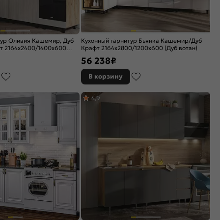
тур Оливия Кашемир, Дуб
Кухонный гарнитур Бьянка Кашемир/Дуб
т 2164x2400/1400x600
Крафт 2164x2800/1200x600 (Дуб вотан)
56 238
₽
В корзину
4,9