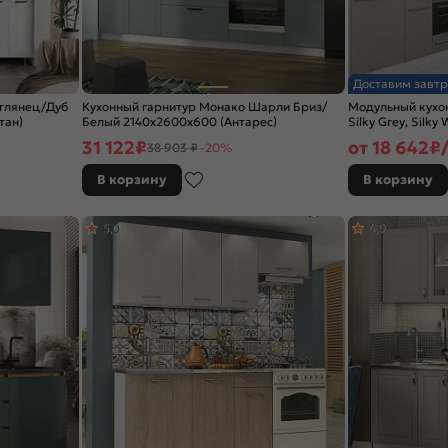
Доставим завтр
 глянец/Дуб
Кухонный гарнитур Монако Шарли Бриз/
Модульный кухо
тан)
Белый 2140x2600x600 (Антарес)
Silky Grey, Silky
2140x2500/1800
31 122
₽
от
18 642
₽/
38 903 ₽
-20%
В корзину
В корзину
5,0
4,9