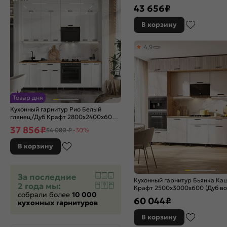
темный)
43 656
₽
Graphite
Graphite Softwood
В корзину
Grey
Grey Silk
4,9
Grey Silkwood
Grey Softwood
Grey-green In 2S
Light Grey In 2S
Magnum
Товар дня
Mint
Кухонный гарнитур Рио Белый
глянец/Дуб Крафт 2800x2400x600
Natural Casella Oak 2S
(Дуб вотан)
37 856
₽
Nordic Oak
54 080 ₽
-30%
Omnia
В корзину
Silky Blue
Silky Grey
За последние
Silky Light Grey
Кухонный гарнитур Бьянка К
2 года мы:
Silky Mint
Крафт 2500x3000x600 (Дуб во
собрали более
10 000
Silky White
60 044
₽
кухонных гарнитуров
Sky Wood
В корзину
Special Green