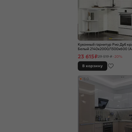
Браш Мени Грин
Браш Текстура Грей
Ваниль
Ваниль глянец
Ваниль софт
Венге Премиум
Вотан
Кухонный гарнитур Рио Дуб кр
Гейнсборо Силк
Белый 2140x2000/1300x600 (А
Голдэн Пэлас
23 615
₽
29 519 ₽
-20%
Голубой
В корзину
Горчица софт
Гранатовый металлик
5,0
Графит
Графит глянец
Графит Софт
Графит софт NEW
Дуб Вотан
Дуб галифакс
Дуб Крафт
Дуб Крафт Белый