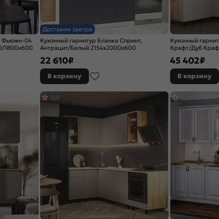
Доставим завтра
р Фьюжн-04
Кухонный гарнитур Бланка Спринт,
Кухонный гарни
00/1800x600
Антрацит/Белый 2154x2000x600
Крафт/Дуб Краф
(Дуб вотан)
22 610
₽
45 402
₽
В корзину
В корзину
5,0
4,8