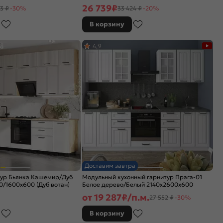
26 739
₽
3 ₽
-30%
33 424 ₽
-20%
В корзину
4,9
Доставим завтра
тур Бьянка Кашемир/Дуб
Модульный кухонный гарнитур Прага-01
/1600x600 (Дуб вотан)
Белое дерево/Белый 2140x2600x600
от
19 287
₽/п.м.
27 552 ₽
-30%
В корзину