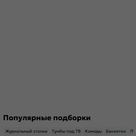
Популярные подборки
Журнальный столик
Тумбы под ТВ
Комоды
Банкетки
Пу