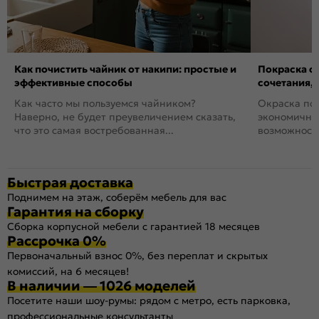
Как почистить чайник от накипи: простые и
Покраска ст
эффективные способы
сочетания,
Как часто мы пользуемся чайником?
Окраска пов
Наверно, не будет преувеличением сказать,
экономичный
что это самая востребованная...
возможность
Быстрая доставка
Поднимем на этаж, соберём мебель для вас
Гарантия на сборку
Сборка корпусной мебели с гарантией 18 месяцев
Рассрочка 0%
Первоначальный взнос 0%, без переплат и скрытых
комиссий, на 6 месяцев!
В наличии — 1026 моделей
Посетите наши шоу-румы: рядом с метро, есть парковка,
профессиональные консультанты