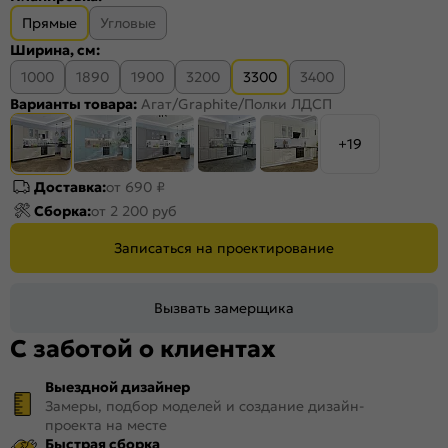
Прямые
Угловые
Ширина, см:
1000
1890
1900
3200
3300
3400
Варианты товара:
Агат/Graphite/Полки ЛДСП
+19
Доставка:
от 690 ₽
Сборка:
от 2 200 руб
Записаться на проектирование
Вызвать замерщика
С заботой о клиентах
Выездной дизайнер
Замеры, подбор моделей и создание дизайн-
проекта на месте
Быстрая сборка