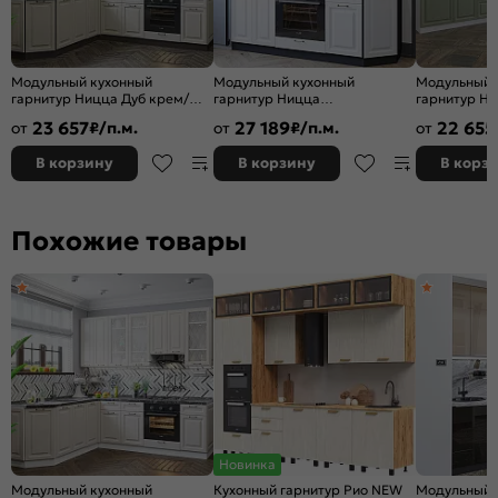
Модульный кухонный
Модульный кухонный
Модульный 
гарнитур Ницца Дуб крем/
гарнитур Ницца
гарнитур Ни
Белый/Graphite
Белый/Graphite
оливковый/
23 657
27 189
22 655
от
₽/п.м.
от
₽/п.м.
от
2340x1890/2400x600
2140x1900x600
2140x3300x
В корзину
В корзину
В корз
Похожие товары
Новинка
Модульный кухонный
Кухонный гарнитур Рио NEW
Модульный 