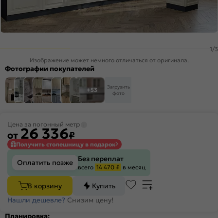
1
/
3
Изображение может немного отличаться от оригинала.
Фотографии покупателей
Загрузить
+53
фото
Цена за погонный метр
26 336
от
₽
Получить столешницу в подарок
Без переплат
Оплатить позже
всего
14 470 ₽
в месяц
В корзину
Купить
Нашли дешевле?
Снизим цену!
Планировка: