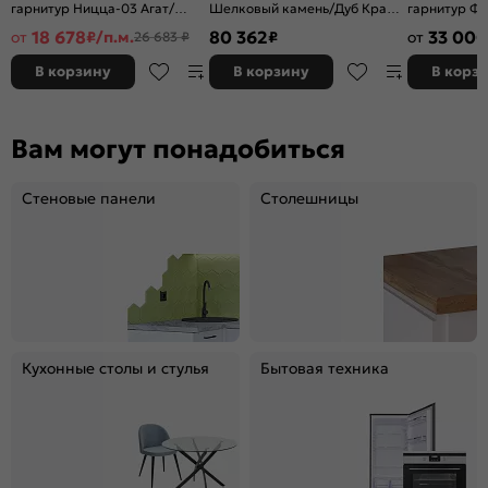
гарнитур Ницца-03 Агат/
Шелковый камень/Дуб Крафт
гарнитур Фь
Белый 2340x1890/2400x600
2400x3200x600 (Дуб вотан)
Anthracite/G
18 678
80 362
33 000
от
₽/п.м.
₽
от
26 683 ₽
2340x2300x
В корзину
В корзину
В корз
Вам могут понадобиться
Стеновые панели
Столешницы
Кухонные столы и стулья
Бытовая техника