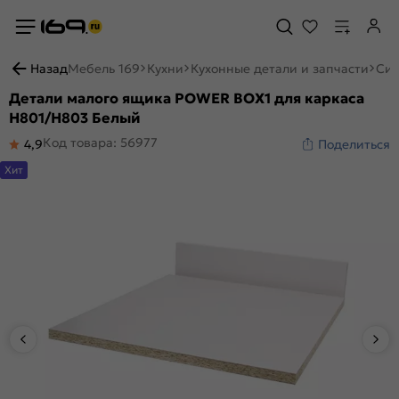
Назад
Мебель 169
Кухни
Кухонные детали и запчасти
Сис
Детали малого ящика POWER BOX1 для каркаса
Н801/Н803 Белый
Код товара: 56977
4,9
Поделиться
Хит