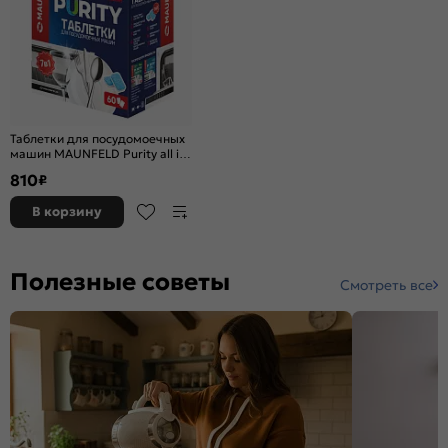
Таблетки для посудомоечных
машин MAUNFELD Purity all in
1 MDT60PH (60 шт. в
810
₽
упаковке)
В корзину
Полезные советы
Смотреть все