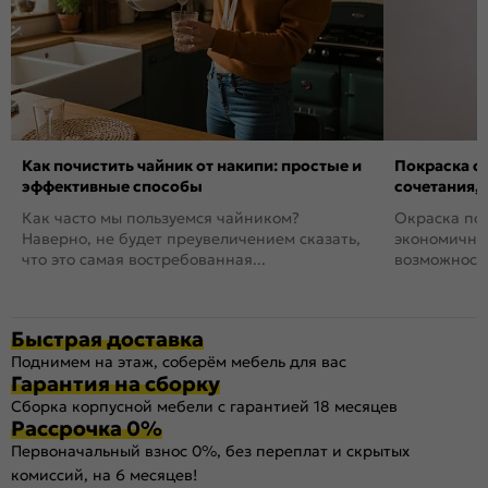
Как почистить чайник от накипи: простые и
Покраска ст
эффективные способы
сочетания,
Как часто мы пользуемся чайником?
Окраска пов
Наверно, не будет преувеличением сказать,
экономичный
что это самая востребованная...
возможность
Быстрая доставка
Поднимем на этаж, соберём мебель для вас
Гарантия на сборку
Сборка корпусной мебели с гарантией 18 месяцев
Рассрочка 0%
Первоначальный взнос 0%, без переплат и скрытых
комиссий, на 6 месяцев!