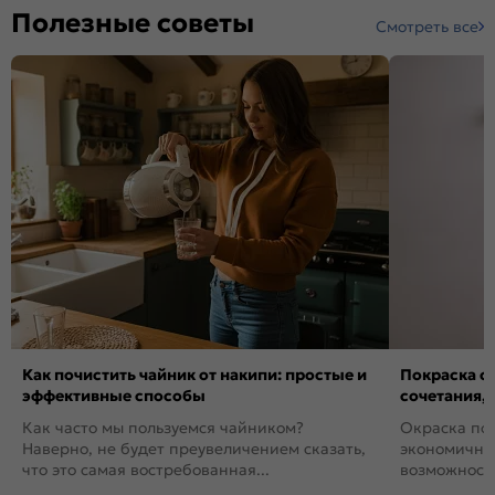
Полезные советы
Смотреть все
Как почистить чайник от накипи: простые и
Покраска ст
эффективные способы
сочетания,
Как часто мы пользуемся чайником?
Окраска пов
Наверно, не будет преувеличением сказать,
экономичный
что это самая востребованная...
возможность