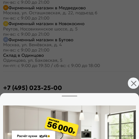
пн-вс: с 9:00 до 21:00
Фирменный магазин в Медведково
Москва, ул. Осташковская, д. 22, подъезд 6
пн-вс: с 9:00 до 21:00
Фирменный магазин в Новокосино
Реутов, Носовихинское шоссе, д. 5
пн-вс: с 9:00 до 21:00
Фирменный магазин в Бутово
Москва, ул. Венёвская, д. 4
пн-вс: с 9:00 до 21:00
Склад в Одинцово
Одинцово, ул. Баковская, 5
пн-пт: с 9:00 до 19:30
/
сб-вс: с 9:00 до 18:00
+7 (495) 023-25-00
Заказать звонок
Стать дилером
Расскажите о нас
Поделиться
Оцените магазин