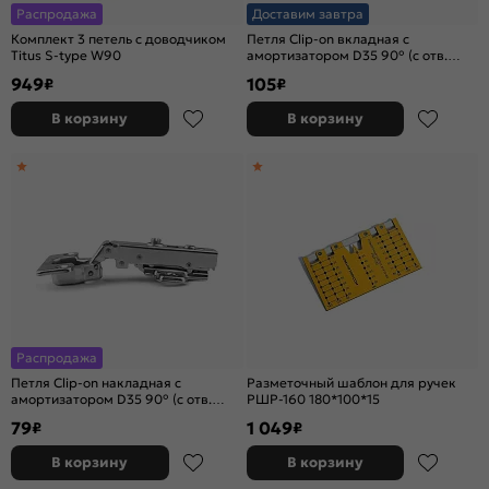
Распродажа
Доставим завтра
Комплект 3 петель c доводчиком
Петля Clip-on вкладная с
Titus S-type W90
амортизатором D35 90° (с отв.
планкой, угол откр. 110°)
949
105
₽
₽
В корзину
В корзину
Распродажа
Петля Clip-on накладная с
Разметочный шаблон для ручек
амортизатором D35 90° (с отв.
РШР-160 180*100*15
планкой, угол откр. 110°)
79
1 049
₽
₽
H302A02/2410
В корзину
В корзину