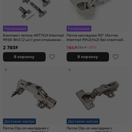
Распродажа
Распродажа
Комплект петель HETTICH Intermat
Петля накладная 90" (Хеттих
9936 W45 (2 шт.) угол открывания
Intermat 9943/t42) без ответной
95 гр с амортизатором Silent
планки для прямых и углового 90*
2 783
164
₽
₽
234 ₽
-30%
System
В корзину
В корзину
Доставим завтра
Доставим завтра
Петля Clip-on накладная с
Петля Clip-on накладная с