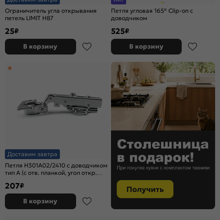
Ограничитель угла открывания
Петля угловая 165° Clip-on с
петель LIMIT H87
доводчиком
25
525
₽
₽
В корзину
В корзину
Доставим завтра
Петля H301A02/2410 c доводчиком
тип А (с отв. планкой, угол откр.
105°)
207
₽
В корзину