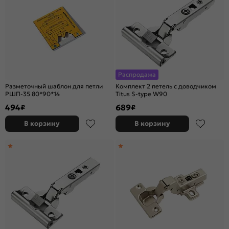
Распродажа
Разметочный шаблон для петли
Комплект 2 петель c доводчиком
РШП-35 80*90*14
Titus S-type W90
494
689
₽
₽
В корзину
В корзину