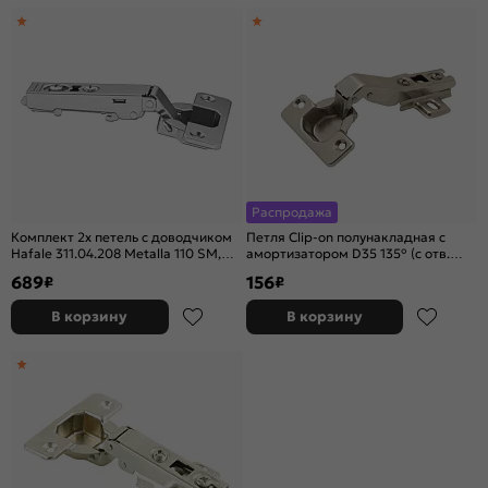
Распродажа
Комплект 2х петель с доводчиком
Петля Clip-on полунакладная с
Hafale 311.04.208 Metalla 110 SM,
амортизатором D35 135° (с отв.
.105 гр. 52/5,5 SF
планкой, угол откр. 105°)
689
156
₽
₽
В корзину
В корзину