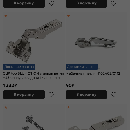
В корзину
В корзину
Доставим завтра
Доставим завтра
CLIP top BLUMOTION угловая петля
Мебельная петля H102A02/0112
+45°, полунакладная I, чашка петли
на саморезы
1 332
40
₽
₽
В корзину
В корзину