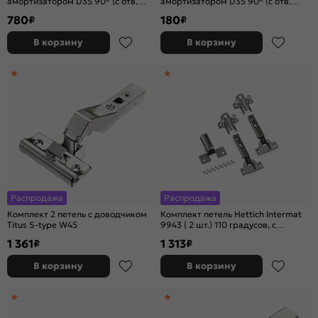
амортизатором D35 90° (с отв.
амортизатором D35 90° (с отв.
планкой, угол откр. 165°)
планкой, угол откр. 110°)
780
180
₽
₽
В корзину
В корзину
Распродажа
Распродажа
Комплект 2 петель c доводчиком
Комплект петель Hettich Intermat
Titus S-type W45
9943 ( 2 шт.) 110 градусов, с
амортизатором Silent System
1 361
1 313
₽
₽
В корзину
В корзину