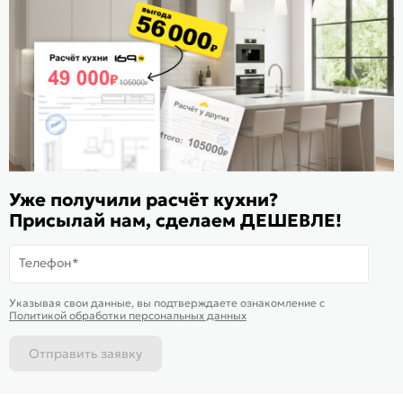
Заказать звонок
Стать дилером
Расскажите о нас
Поделиться
Оцените магазин
Уже получили расчёт кухни?
ИКС 1180
Присылай нам, сделаем ДЕШЕВЛЕ!
© 2015—2026 Интернет-магазин мебели Mebel169.ru
Телефон*
Пользовательское соглашение
На информационном ресурсе
применяются
куки
и рекомендательные
Политика обработки персональных данных
Хорошо
Указывая свои данные, вы подтверждаете ознакомление c
технологии
Политикой обработки персональных данных
Карта сайта
Отправить заявку
Каталог
Магазины
Позвонить
Написать
Корзина