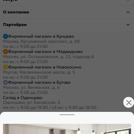
О компании
Партнёрам
Фирменный магазин в Кунцево
Москва, Кутузовский проспект, д. 88
пн-вс: с 9:00 до 21:00
Фирменный магазин в Медведково
Москва, ул. Осташковская, д. 22, подъезд 6
пн-вс: с 9:00 до 21:00
Фирменный магазин в Новокосино
Реутов, Носовихинское шоссе, д. 5
пн-вс: с 9:00 до 21:00
Фирменный магазин в Бутово
Москва, ул. Венёвская, д. 4
пн-вс: с 9:00 до 21:00
Склад в Одинцово
Одинцово, ул. Баковская, 5
пн-пт: с 9:00 до 19:30
/
сб-вс: с 9:00 до 18:00
+7 (495) 023-25-00