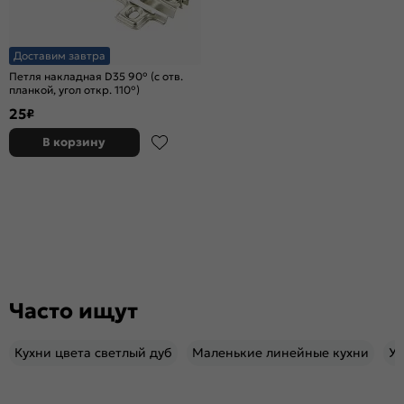
Доставим завтра
Петля накладная D35 90° (с отв.
планкой, угол откр. 110°)
25
₽
В корзину
Часто ищут
Кухни цвета светлый дуб
Маленькие линейные кухни
Уг