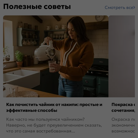
Полезные советы
Смотреть все
Как почистить чайник от накипи: простые и
Покраска ст
эффективные способы
сочетания,
Как часто мы пользуемся чайником?
Окраска пов
Наверно, не будет преувеличением сказать,
экономичный
что это самая востребованная...
возможность