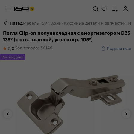
Назад
Мебель 169
Кухни
Кухонные детали и запчасти
Пет
Петля Clip-on полунакладная с амортизатором D35
135° (с отв. планкой, угол откр. 105°)
Код товара: 36146
5,0
Поделиться
Распродажа