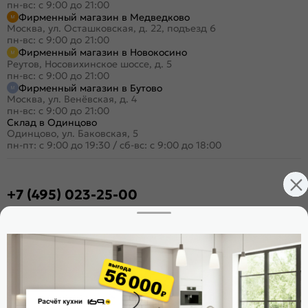
пн-вс: с 9:00 до 21:00
Фирменный магазин в Медведково
Москва, ул. Осташковская, д. 22, подъезд 6
пн-вс: с 9:00 до 21:00
Фирменный магазин в Новокосино
Реутов, Носовихинское шоссе, д. 5
пн-вс: с 9:00 до 21:00
Фирменный магазин в Бутово
Москва, ул. Венёвская, д. 4
пн-вс: с 9:00 до 21:00
Склад в Одинцово
Одинцово, ул. Баковская, 5
пн-пт: с 9:00 до 19:30
/
сб-вс: с 9:00 до 18:00
+7 (495) 023-25-00
Заказать звонок
Стать дилером
Расскажите о нас
Поделиться
Оцените магазин