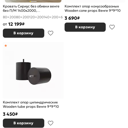
Кровать Сириус без обивки венге
Комплект опор конусообразных
без П/М 1400x2000,
Wooden cone props Венге 9*9*10
ортопедическое основание,
80×200
80×200
120×200
140×200
+6
3 690
₽
изголовье жесткое
12 199
от
₽
В корзину
В корзину
Комплект опор цилиндрических
Wooden tube props Венге 9*9*10
3 450
₽
В корзину