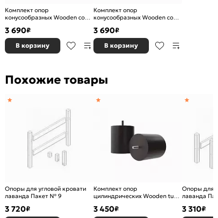
Комплект опор
Комплект опор
конусообразных Wooden cone
конусообразных Wooden cone
props Белая эмаль 9*9*10
props Матовый лак 9*9*10
3 690
3 690
₽
₽
В корзину
В корзину
Похожие товары
Опоры для угловой кровати
Комплект опор
Опоры для 
лаванда Пакет № 9
цилиндрических Wooden tube
лаванда Па
props Венге 9*9*10
3 720
3 450
3 310
₽
₽
₽