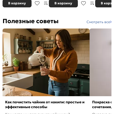
В корзину
В корзину
В корз
Полезные советы
Смотреть все
Как почистить чайник от накипи: простые и
Покраска ст
эффективные способы
сочетания,