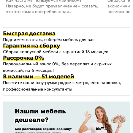
Как часто мы пользуемся чайником?
Окраска пов
Наверно, не будет преувеличением сказать,
экономичный
что это самая востребованная...
возможность
Быстрая доставка
Поднимем на этаж, соберём мебель для вас
Гарантия на сборку
Сборка корпусной мебели с гарантией 18 месяцев
Рассрочка 0%
Первоначальный взнос 0%, без переплат и скрытых
комиссий, на 6 месяцев!
В наличии — 51 моделей
Посетите наши шоу-румы: рядом с метро, есть парковка,
профессиональные консультанты