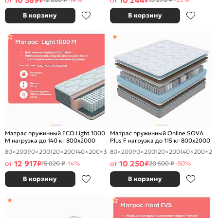
10 389
10 244
от
₽
от
₽
В корзину
В корзину
Матрас пружинный ECO Light 1000
Матрас пружинный Online SOVA
M нагрузка до 140 кг 800x2000
Plus F нагрузка до 115 кг 800x2000
80×200
90×200
120×200
140×200
+3
80×200
90×200
120×200
140×200
+2
12 917
10 250
от
₽
от
₽
15 020 ₽
-14%
20 500 ₽
-50%
В корзину
В корзину