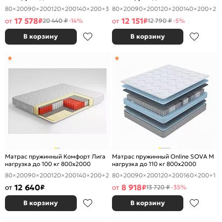
80×200
90×200
120×200
140×200
+3
80×200
90×200
120×200
140×200
+2
17 578
12 151
от
₽
от
₽
20 440 ₽
-14%
12 790 ₽
-5%
В корзину
В корзину
Матрас пружинный Комфорт Лига
Матрас пружинный Online SOVA M
нагрузка до 100 кг 800x2000
нагрузка до 110 кг 800x2000
80×200
90×200
120×200
140×200
+2
80×200
90×200
120×200
160×200
+1
12 640
8 918
от
₽
от
₽
13 720 ₽
-35%
В корзину
В корзину