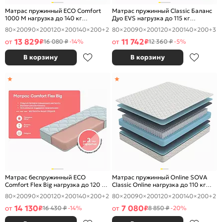
Матрас пружинный ECO Comfort
Матрас пружинный Classic Баланс
1000 M нагрузка до 140 кг
Дуо EVS нагрузка до 115 кг
800x2000
800x2000
80×200
90×200
120×200
140×200
+2
80×200
90×200
120×200
140×200
+3
13 829
11 742
от
₽
от
₽
16 080 ₽
-14%
12 360 ₽
-5%
В корзину
В корзину
Матрас беспружинный ECO
Матрас пружинный Online SOVA
Comfort Flex Big нагрузка до 120 кг
Classic Online нагрузка до 110 кг
800x2000
800x2000
80×200
90×200
120×200
140×200
+2
80×200
90×200
120×200
140×200
+2
14 130
7 080
от
₽
от
₽
16 430 ₽
-14%
8 850 ₽
-20%