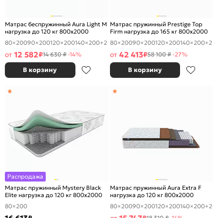
Матрас беспружинный Aura Light M
Матрас пружинный Prestige Top
нагрузка до 120 кг 800x2000
Firm нагрузка до 165 кг 800x2000
80×200
90×200
120×200
140×200
+2
80×200
90×200
120×200
140×200
+2
12 582
42 413
от
₽
от
₽
14 630 ₽
-14%
58 100 ₽
-27%
В корзину
В корзину
Распродажа
Матрас пружинный Mystery Black
Матрас пружинный Aura Extra F
Elite нагрузка до 120 кг 800x2000
нагрузка до 120 кг 800x2000
80×200
80×200
90×200
120×200
140×200
+2
18 310 ₽
-14%