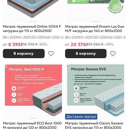
Матрас пружинный Online SOVA F
Матрас пружинный Dream Lux Duo
нагрузка до 115 кг 800x2000
M/F нагрузка до 140 кг 800x2000
80×200
90×200
120×200
140×200
+2
80×200
90×200
120×200
140×200
+3
8 395
20 376
от
₽
от
₽
16 790 ₽
-50%
33 960 ₽
-40%
В корзину
В корзину
Доставим завтра
Матрас пружинный ECO Best 1000
Матрас пружинный Classic Баланс
M нагрузка до 120 кг 800x2000
EVS нагрузка до 115 кг 800x2000