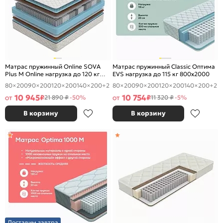
Матрас пружинный Online SOVA
Матрас пружинный Classic Оптима
Plus M Online нагрузка до 120 кг
EVS нагрузка до 115 кг 800x2000
800x2000
80×200
90×200
120×200
140×200
+2
80×200
90×200
120×200
140×200
+2
10 945
10 754
от
₽
от
₽
21 890 ₽
-50%
11 320 ₽
-5%
В корзину
В корзину
Доставим завтра