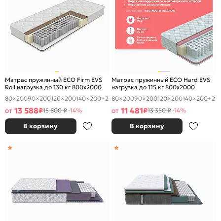
Матрас пружинный ECO Firm EVS
Матрас пружинный ECO Hard EVS
Roll нагрузка до 130 кг 800x2000
нагрузка до 115 кг 800x2000
80×200
90×200
120×200
140×200
+2
80×200
90×200
120×200
140×200
+2
13 588
11 481
от
₽
от
₽
15 800 ₽
-14%
13 350 ₽
-14%
В корзину
В корзину