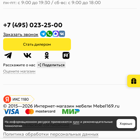
пн-пт: с 9:00 до 19:30
/
сб-вс: с 9:00 до 18:00
+7 (495) 023-25-00
Заказать звонок
Стать дилером
Расскажите о нас
Поделиться
Оцените магазин
ИКС 1180
© 2015—2026 Интернет-магазин мебели Mebel169.ru
На информационном ресурсе
применяются
куки
и рекомендательные
Хорошо
Пользовательское соглашение
технологии
Политика обработки персональных данных