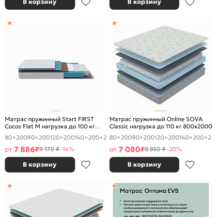
В корзину
В корзину
Матрас пружинный Start FIRST
Матрас пружинный Online SOVA
Cocos Flat M нагрузка до 100 кг
Classic нагрузка до 110 кг 800x2000
800x2000
80×200
90×200
120×200
140×200
+2
80×200
90×200
120×200
140×200
+2
7 886
7 080
от
₽
от
₽
9 170 ₽
-14%
8 850 ₽
-20%
В корзину
В корзину