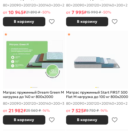
800x2000
800x2000
80×200
90×200
120×200
140×200
+2
80×200
90×200
120×200
140×200
+2
10 945
7 995
от
₽
от
₽
21 890 ₽
-50%
15 990 ₽
-50%
В корзину
В корзину
Матрас пружинный Dream Green M
Матрас пружинный Start FIRST 500
нагрузка до 140 кг 800x2000
Flat M нагрузка до 100 кг 800x2000
80×200
90×200
120×200
140×200
+3
80×200
90×200
120×200
140×200
+2
21 982
7 525
от
₽
от
₽
25 560 ₽
-14%
8 750 ₽
-14%
В корзину
В корзину