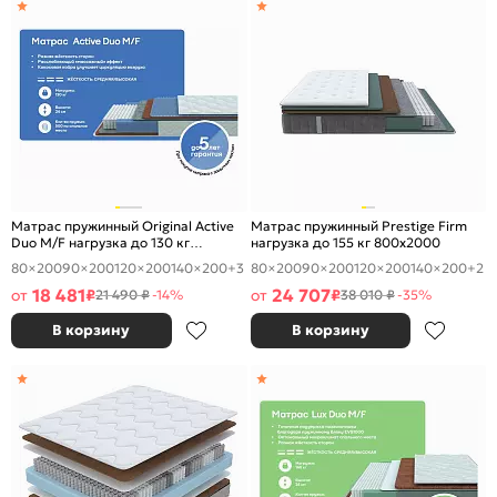
Матрас пружинный Original Active
Матрас пружинный Prestige Firm
Duo M/F нагрузка до 130 кг
нагрузка до 155 кг 800x2000
800x2000
80×200
90×200
120×200
140×200
+3
80×200
90×200
120×200
140×200
+2
18 481
24 707
от
₽
от
₽
21 490 ₽
-14%
38 010 ₽
-35%
В корзину
В корзину