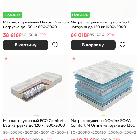
Новинка
Новинка
Матрас пружинный Elysium Medium
Матрас пружинный Elysium Soft
нагрузка до 150 кг 800x2000
нагрузка до 150 кг 1400x2000
38 616
64 018
₽
₽
50 150 ₽
-23%
83 140 ₽
-23%
В корзину
В корзину
Матрас пружинный ECO Comfort
Матрас пружинный Online SOVA
EVS нагрузка до 120 кг 800x2000
Comfort M Online нагрузка до 130
кг 800x2000
80×200
90×200
120×200
140×200
+3
80×200
90×200
120×200
140×200
+2
12 080 ₽
-14%
15 290 ₽
-33%