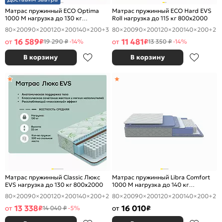
Матрас пружинный ECO Optima
Матрас пружинный ECO Hard EVS
1000 M нагрузка до 130 кг
Roll нагрузка до 115 кг 800x2000
800x2000
80×200
90×200
120×200
140×200
+3
80×200
90×200
120×200
140×200
+2
16 589
11 481
от
₽
от
₽
19 290 ₽
-14%
13 350 ₽
-14%
В корзину
В корзину
Матрас пружинный Classic Люкс
Матрас пружинный Libra Comfort
EVS нагрузка до 130 кг 800x2000
1000 M нагрузка до 140 кг
800x2000
80×200
90×200
120×200
140×200
+2
80×200
90×200
120×200
140×200
+2
13 338
16 010
от
₽
от
₽
14 040 ₽
-5%