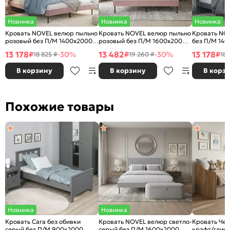
Новинка
Новинка
Новинка
Кровать NOVEL велюр пыльно
Кровать NOVEL велюр пыльно
Кровать NO
розовый без П/М 1400x2000,
розовый без П/М 1600x2000,
без П/М 140
ортопедическое основание,
ортопедическое основание,
ортопедичес
13 178
13 482
13 178
₽
-30%
₽
-30%
₽
18 825 ₽
19 260 ₽
18 
изголовье мягкое
изголовье мягкое
изголовье м
В корзину
В корзину
В корз
Похожие товары
Новинка
Новинка
Кровать Сага без обивки
Кровать NOVEL велюр светло-
Кровать Чел
серый без П/М 900x2000,
серый без П/М 1600x2000,
крафт/глиня