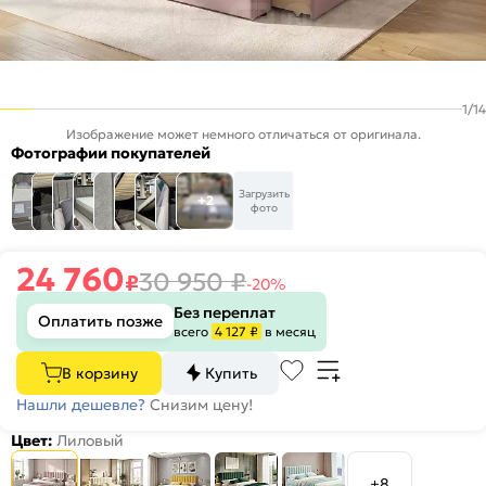
1
/
14
Изображение может немного отличаться от оригинала.
Фотографии покупателей
Загрузить
+2
фото
24 760
30 950
₽
₽
-20%
Без переплат
Оплатить позже
всего
4 127 ₽
в месяц
В корзину
Купить
Нашли дешевле?
Снизим цену!
Цвет:
Лиловый
+8