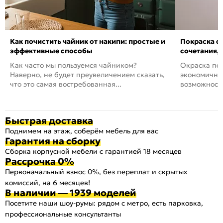
Как почистить чайник от накипи: простые и
Покраска ст
эффективные способы
сочетания,
Как часто мы пользуемся чайником?
Окраска пов
Наверно, не будет преувеличением сказать,
экономичный
что это самая востребованная...
возможность
Быстрая доставка
Поднимем на этаж, соберём мебель для вас
Гарантия на сборку
Сборка корпусной мебели с гарантией 18 месяцев
Рассрочка 0%
Первоначальный взнос 0%, без переплат и скрытых
комиссий, на 6 месяцев!
В наличии — 1939 моделей
Посетите наши шоу-румы: рядом с метро, есть парковка,
профессиональные консультанты