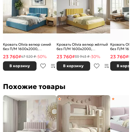
Кровать Olivia велюр синий
Кровать Olivia велюр жёлтый
Кровать Oli
без П/М 1600x2000,
без П/М 1600x2000,
без П/М 160
ортопедическое основание,
ортопедическое основание,
ортопедичес
23 760
23 760
23 760
₽
-50%
₽
-30%
₽
47 520 ₽
33 943 ₽
5
изголовье мягкое
изголовье мягкое
изголовье м
В корзину
В корзину
В корз
Похожие товары