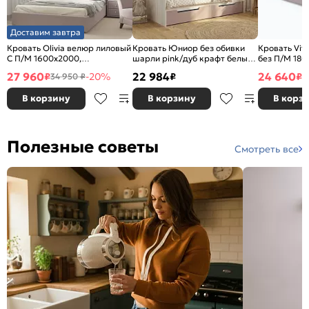
Доставим завтра
Кровать Olivia велюр лиловый
Кровать Юниор без обивки
Кровать Vit
С П/М 1600x2000,
шарли pink/дуб крафт белый
без П/М 180
ортопедическое основание,
без П/М 800x2000, изголовье
ортопедичес
27 960
22 984
24 640
₽
-20%
₽
₽
34 950 ₽
3
изголовье мягкое
жесткое
изголовье м
В корзину
В корзину
В корз
Полезные советы
Смотреть все