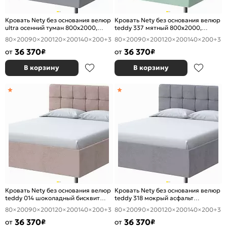
Кровать Nety без основания велюр
Кровать Nety без основания велюр
ultra осенний туман 800x2000,
teddy 337 мятный 800x2000,
изголовье мягкое
изголовье мягкое
80×200
90×200
120×200
140×200
+3
80×200
90×200
120×200
140×200
+3
36 370
36 370
от
₽
от
₽
В корзину
В корзину
Кровать Nety без основания велюр
Кровать Nety без основания велюр
teddy 014 шоколадный бисквит
teddy 318 мокрый асфальт
800x2000, изголовье мягкое
800x2000, изголовье мягкое
80×200
90×200
120×200
140×200
+3
80×200
90×200
120×200
140×200
+3
36 370
36 370
от
₽
от
₽