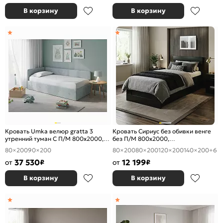
В корзину
В корзину
Кровать Umka велюр gratta 3
Кровать Сириус без обивки венге
утренний туман С П/М 800x2000,
без П/М 800x2000,
ортопедическое основание,
ортопедическое основание,
80×200
90×200
80×200
80×200
120×200
140×200
+6
изголовье мягкое
изголовье жесткое
37 530
12 199
от
₽
от
₽
В корзину
В корзину