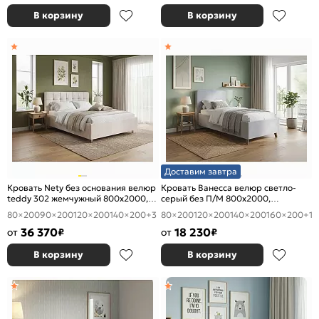
В корзину
В корзину
Доставим завтра
Кровать Nety без основания велюр
Кровать Ванесса велюр светло-
teddy 302 жемчужный 800x2000,
серый без П/М 800x2000,
изголовье мягкое
изголовье мягкое
80×200
90×200
120×200
140×200
+3
80×200
120×200
140×200
160×200
+1
36 370
18 230
от
₽
от
₽
В корзину
В корзину