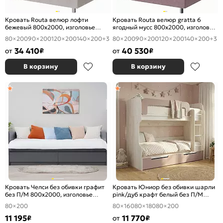
Кровать Routa велюр лофти
Кровать Routa велюр gratta 6
бежевый 800x2000, изголовье
ягодный мусс 800x2000, изголовье
мягкое
мягкое
80×200
90×200
120×200
140×200
+3
80×200
90×200
120×200
140×200
+3
34 410
40 530
от
₽
от
₽
В корзину
В корзину
Кровать Челси без обивки графит
Кровать Юниор без обивки шарли
без П/М 800x2000, изголовье
pink/дуб крафт белый без П/М
жесткое
800x2000, изголовье жесткое
80×200
80×160
80×180
80×200
11 195
11 770
₽
от
₽