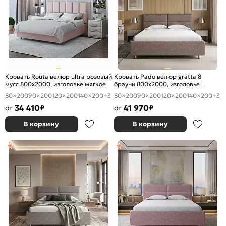
Кровать Routa велюр ultra розовый
Кровать Pado велюр gratta 8
мусс 800x2000, изголовье мягкое
брауни 800x2000, изголовье
мягкое
80×200
90×200
120×200
140×200
+3
80×200
90×200
120×200
140×200
+3
34 410
41 970
от
₽
от
₽
В корзину
В корзину