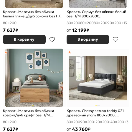
Кровать Мартина без обивки
Кровать Сириус без обивки белый
белый глянец/дуб сонома без П/М
без П/М 800x2000,
800x2000, изголовье жесткое
ортопедическое основание,
80×200
80×200
80×200
80×200
90×200
+13
изголовье жесткое
7 627
12 199
₽
от
₽
В корзину
В корзину
Кровать Мартина без обивки
Кровать Chessy велюр teddy 021
графит/дуб крафт без П/М
древесный уголь 800x2000,
800x2000, изголовье жесткое
изголовье мягкое
80×200
80×200
90×200
120×200
140×200
+3
7 627
43 760
₽
от
₽