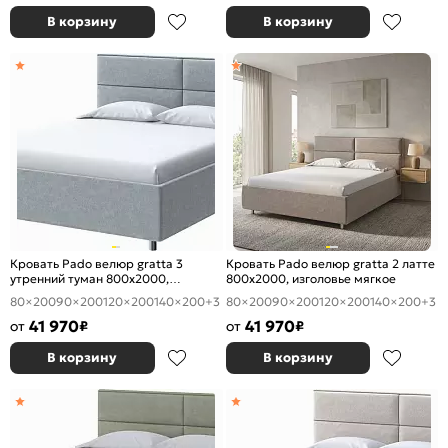
В корзину
В корзину
Кровать Pado велюр gratta 3
Кровать Pado велюр gratta 2 латте
утренний туман 800x2000,
800x2000, изголовье мягкое
изголовье мягкое
80×200
90×200
120×200
140×200
+3
80×200
90×200
120×200
140×200
+3
41 970
41 970
от
₽
от
₽
В корзину
В корзину