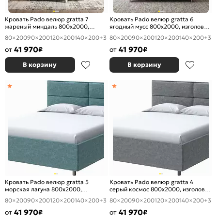
Кровать Pado велюр gratta 7
Кровать Pado велюр gratta 6
жареный миндаль 800x2000,
ягодный мусс 800x2000, изголовье
изголовье мягкое
мягкое
80×200
90×200
120×200
140×200
+3
80×200
90×200
120×200
140×200
+3
41 970
41 970
от
₽
от
₽
В корзину
В корзину
Кровать Pado велюр gratta 5
Кровать Pado велюр gratta 4
морская лагуна 800x2000,
серый космос 800x2000, изголовье
изголовье мягкое
мягкое
80×200
90×200
120×200
140×200
+3
80×200
90×200
120×200
140×200
+3
41 970
41 970
от
₽
от
₽