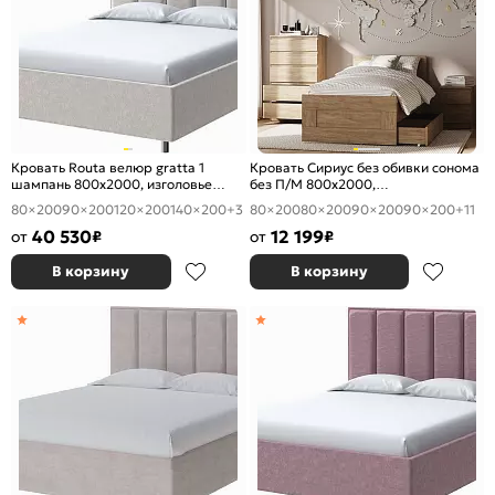
Кровать Routa велюр gratta 1
Кровать Сириус без обивки сонома
шампань 800x2000, изголовье
без П/М 800x2000,
мягкое
ортопедическое основание,
80×200
90×200
120×200
140×200
+3
80×200
80×200
90×200
90×200
+11
изголовье жесткое
40 530
12 199
от
₽
от
₽
В корзину
В корзину