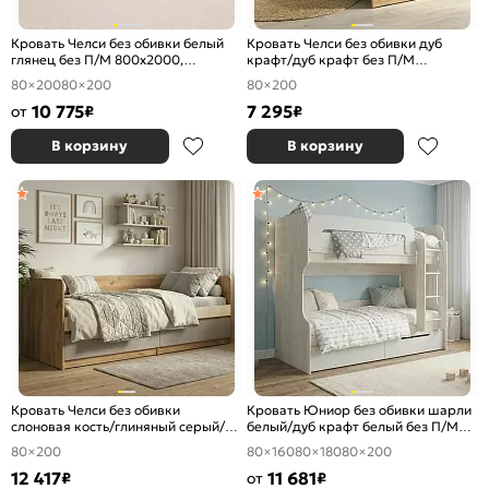
Кровать Челси без обивки белый
Кровать Челси без обивки дуб
глянец без П/М 800x2000,
крафт/дуб крафт без П/М
изголовье жесткое
800x2000, изголовье жесткое
80×200
80×200
80×200
10 775
7 295
от
₽
₽
В корзину
В корзину
Кровать Челси без обивки
Кровать Юниор без обивки шарли
слоновая кость/глиняный серый/
белый/дуб крафт белый без П/М
дуб крафт без П/М 800x2000,
800x2000, изголовье жесткое
80×200
80×160
80×180
80×200
изголовье жесткое
12 417
11 681
₽
от
₽