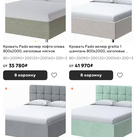
Кровать Pado велюр лофти олива
Кровать Pado велюр gratta 1
800x2000, изголовье мягкое
шампань 800x2000, изголовье
мягкое
80×200
90×200
120×200
140×200
+3
80×200
90×200
120×200
140×200
+3
35 780
41 970
от
₽
от
₽
В корзину
В корзину