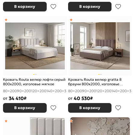
В корзину
В корзину
Кровать Routa велюр лофти серый
Кровать Routa велюр gratta 8
800x2000, изголовье мягкое
брауни 800x2000, изголовье
мягкое
80×200
90×200
120×200
140×200
+3
80×200
90×200
120×200
140×200
+3
34 410
40 530
от
₽
от
₽
В корзину
В корзину