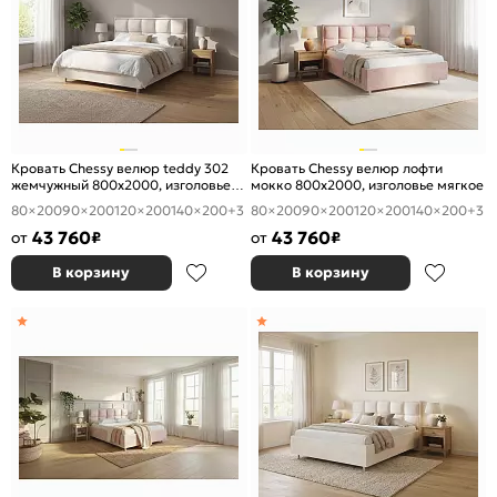
Кровать Chessy велюр teddy 302
Кровать Chessy велюр лофти
жемчужный 800x2000, изголовье
мокко 800x2000, изголовье мягкое
мягкое
80×200
90×200
120×200
140×200
+3
80×200
90×200
120×200
140×200
+3
43 760
43 760
от
₽
от
₽
В корзину
В корзину