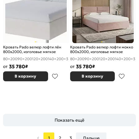
Кровать Pado велюр лофти лён
Кровать Pado велюр лофти мокко
800x2000, изголовье мягкое
800x2000, изголовье мягкое
80×200
90×200
120×200
140×200
+3
80×200
90×200
120×200
140×200
+3
35 780
35 780
от
₽
от
₽
В корзину
В корзину
Показать ещё
1
2
3
Дальше