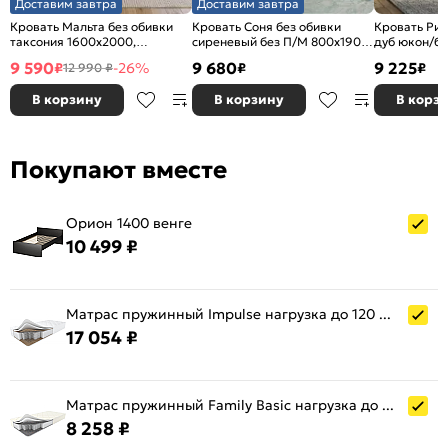
Доставим завтра
Доставим завтра
Кровать Мальта без обивки
Кровать Соня без обивки
Кровать Рив
таксония 1600x2000,
сиреневый без П/М 800x1900,
дуб юкон/бе
изголовье жесткое
ортопедическое основание,
М 900x2000,
9 590
9 680
9 225
₽
-26%
₽
₽
12 990 ₽
изголовье жесткое
жесткое
В корзину
В корзину
В корз
Покупают вместе
Орион 1400 венге
10 499 ₽
Матрас пружинный Impulse нагрузка до 120 кг 900x2000
17 054 ₽
Матрас пружинный Family Basic нагрузка до 110 кг 900x2000
8 258 ₽