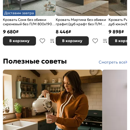
Доставим завтра
Кровать Соня без обивки
Кровать Мартина без обивки
Кровать Рив
сиреневый без П/М 800x1900,
графит/дуб крафт без П/М
дуб юкон/бе
ортопедическое основание,
1400x2000, изголовье жесткое
М 1200x2000
9 680
8 446
9 898
₽
₽
₽
изголовье жесткое
жесткое
В корзину
В корзину
В корз
Полезные советы
Смотреть все