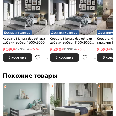
Доставим завтра
Доставим завтра
Доставим з
Кровать Мальта без обивки
Кровать Мальта без обивки
Кровать Мал
дуб винтерберг 1600x2000,
дуб винтерберг 1400x2000,
таксония 16
изголовье жесткое
изголовье жесткое
изголовье ж
9 590
9 290
9 590
₽
-26%
₽
-23%
₽
12 990 ₽
11 990 ₽
12 
В корзину
В корзину
В корз
Похожие товары