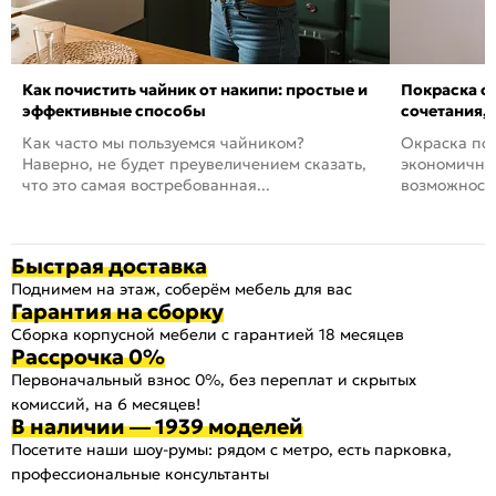
Как почистить чайник от накипи: простые и
Покраска ст
эффективные способы
сочетания,
Как часто мы пользуемся чайником?
Окраска пов
Наверно, не будет преувеличением сказать,
экономичный
что это самая востребованная...
возможность
Быстрая доставка
Поднимем на этаж, соберём мебель для вас
Гарантия на сборку
Сборка корпусной мебели с гарантией 18 месяцев
Рассрочка 0%
Первоначальный взнос 0%, без переплат и скрытых
комиссий, на 6 месяцев!
В наличии — 1939 моделей
Посетите наши шоу-румы: рядом с метро, есть парковка,
профессиональные консультанты