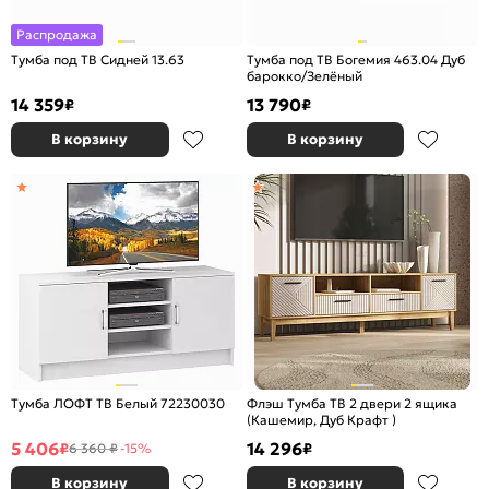
Распродажа
Тумба под ТВ Сидней 13.63
Тумба под ТВ Богемия 463.04 Дуб
барокко/Зелёный
14 359
13 790
₽
₽
В корзину
В корзину
Тумба ЛОФТ ТВ Белый 72230030
Флэш Тумба ТВ 2 двери 2 ящика
(Кашемир, Дуб Крафт )
5 406
14 296
₽
₽
6 360 ₽
-15%
В корзину
В корзину