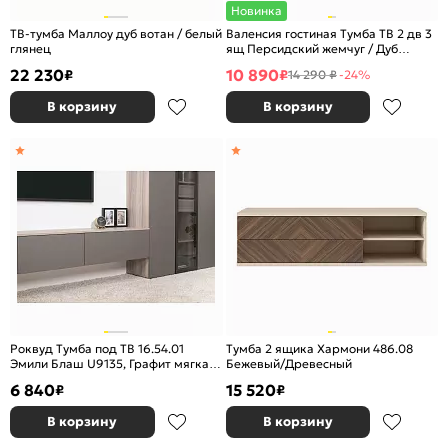
Новинка
ТВ-тумба Маллоу дуб вотан / белый
Валенсия гостиная Тумба ТВ 2 дв 3
глянец
ящ Персидский жемчуг / Дуб
натуральный светлый
22 230
10 890
₽
₽
14 290 ₽
-24%
В корзину
В корзину
Роквуд Тумба под ТВ 16.54.01
Тумба 2 ящика Хармони 486.08
Эмили Блаш U9135, Графит мягкая
Бежевый/Древесный
шагрень 2998 ПВХ
6 840
15 520
₽
₽
В корзину
В корзину