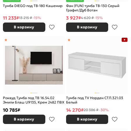
Тумба DIEGO под ТВ-180 Кашемир
Фан (FUN) тумба ТВ-130 Серый
Графит/Дуб Вотан
11 233
3 927
₽
₽
13 215 ₽
-15%
4 620 ₽
-15%
В корзину
В корзину
Роквуд Тумба под ТВ 16.54.02
Тумба под TV Норден СТЛ.321.03
Эмили Блаш U9135, Крем 2482 ПВХ
Белый
10 785
14 270
₽
₽
20 386 ₽
-30%
В корзину
В корзину