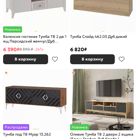
Новинка
Валенсия гостиная Тумба ТВ 2 дв 1
Тумба Слайд 462.03 Дуб дикий
ящ Персидский жемчуг/Дуб
натуральный светлый
6 390
6 820
₽
₽
8 390 ₽
-24%
В корзину
В корзину
Распродажа
Новинка
Тумба под ТВ Муар 13.262
Оливия Тумба ТВ 2 двери 2 ящика
(Браш Графит, Дуб Крафт )