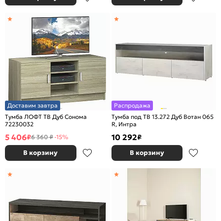
Доставим завтра
Распродажа
Тумба ЛОФТ ТВ Дуб Сонома
Тумба под ТВ 13.272 Дуб Вотан 065
72230032
R, Интра
5 406
10 292
₽
₽
6 360 ₽
-15%
В корзину
В корзину