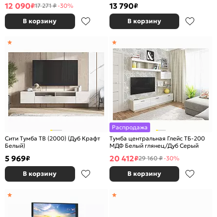
сонома трюфель
12 090
13 790
₽
₽
17 271 ₽
-30%
В корзину
В корзину
Распродажа
Сити Тумба ТВ (2000) (Дуб Крафт
Тумба центральная Глейс ТБ-200
Белый)
МДФ Белый глянец/Дуб Серый
5 969
20 412
₽
₽
29 160 ₽
-30%
В корзину
В корзину