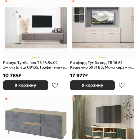
Роквуд Тумба под ТВ 16.54.02
Ричфорд Тумба под ТВ 16.61
Эмили Блаш U9135, Графит мягкая
Кашемир 5981 BS, Моно керамика
шагрень 2998 ПВХ
D166-2 ПВХ, Белый PE шагрень
10 785
17 977
₽
₽
В корзину
В корзину