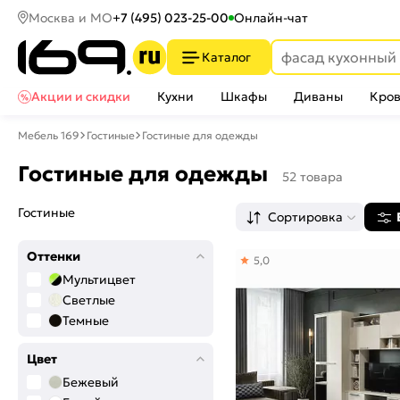
Москва и МО
+7 (495) 023-25-00
Онлайн-чат
Каталог
Акции и скидки
Кухни
Шкафы
Диваны
Кров
Мебель 169
Гостиные
Гостиные для одежды
Гостиные для одежды
52 товара
Гостиные
Сортировка
Оттенки
5,0
Мультицвет
Светлые
Темные
Цвет
Бежевый