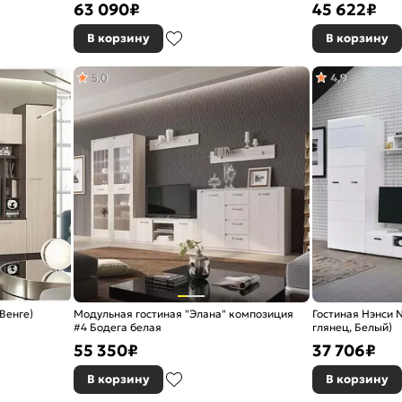
63 090
₽
45 622
₽
В корзину
В корзину
5,0
4,9
Венге)
Модульная гостиная "Элана" композиция
Гостиная Нэнси
#4 Бодега белая
глянец, Белый)
55 350
₽
37 706
₽
В корзину
В корзину