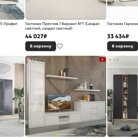
5 (Графит
Гостиная Престиж 1 Вариант №1 (Сандал
Гостиная Гармон
светлый, сандал светлый)
44 027
₽
33 434
₽
В корзину
В корзину
4,7
4,9