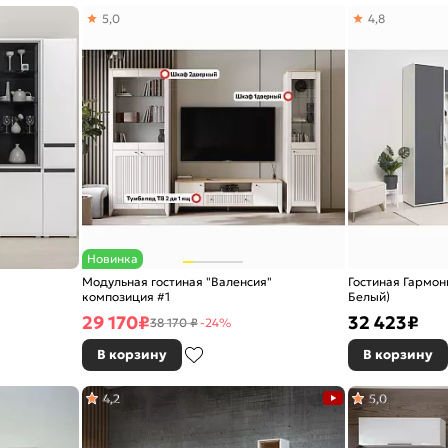
5,0
4,8
Новинка
Модульная гостиная "Валенсия"
Гостиная Гармон
композиция #1
Белый)
29 170
₽
32 423
₽
38 170 ₽
-24%
В корзину
В корзину
4,2
5,0