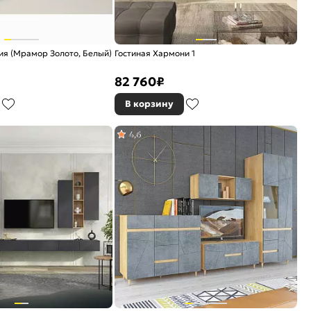
ия (Мрамор Золото, Белый)
Гостиная Хармони 1
82 760
₽
В корзину
4,6