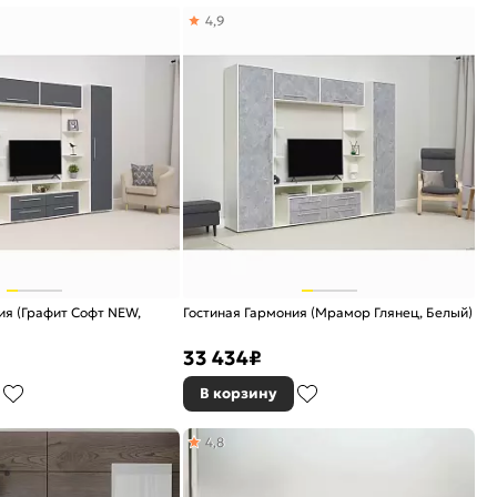
4,9
ия (Графит Софт NEW,
Гостиная Гармония (Мрамор Глянец, Белый)
33 434
₽
В корзину
4,8