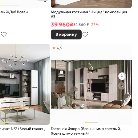
елый/Дуб Вотан
Модульная гостиная "Ницца" композиция
#3
39 960
₽
54 860 ₽
-27%
В корзину
4,9
риант №2 (Белый глянец
Гостиная Флора (Ясень шимо светлый,
)
Ясень шимо темный)