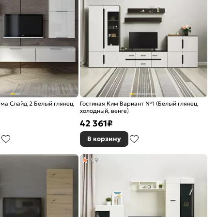
ма Слайд 2 Белый глянец
Гостиная Ким Вариант №1 (Белый глянец
холодный, венге)
42 361
₽
В корзину
4,9