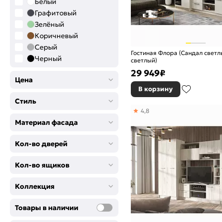
Белый
Графитовый
Зелёный
Коричневый
Серый
Гостиная Флора (Сандал светл
Черный
светлый)
29 949
₽
Цена
В корзину
Стиль
4,8
Материал фасада
Кол-во дверей
Кол-во ящиков
Коллекция
Товары в наличии