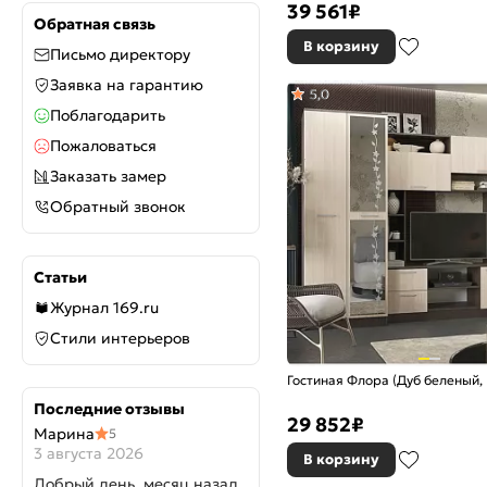
39 561
₽
Обратная связь
В корзину
Письмо директору
Заявка на гарантию
5,0
Поблагодарить
Пожаловаться
Заказать замер
Обратный звонок
Статьи
Журнал 169.ru
Стили интерьеров
Гостиная Флора (Дуб беленый, 
Последние отзывы
29 852
₽
Марина
5
3 августа 2026
В корзину
Добрый день, месяц назад