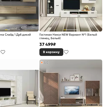
ма Слайд 1 Дуб дикий
Гостиная Нэнси NEW Вариант №1 (Белый
глянец, Белый)
37 499
₽
В корзину
5,0