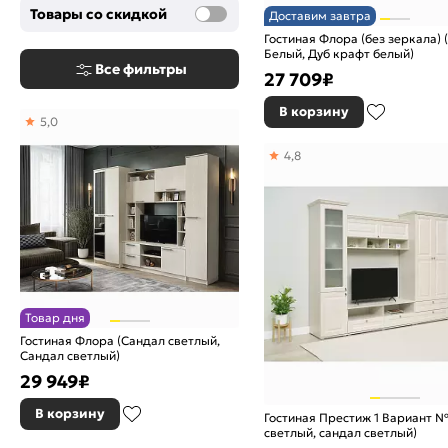
Товары со скидкой
Доставим завтра
Гостиная Флора (без зеркала) 
Белый, Дуб крафт белый)
Все фильтры
27 709
₽
В корзину
5,0
4,8
Товар дня
Гостиная Флора (Сандал светлый,
Сандал светлый)
29 949
₽
В корзину
Гостиная Престиж 1 Вариант №
светлый, сандал светлый)