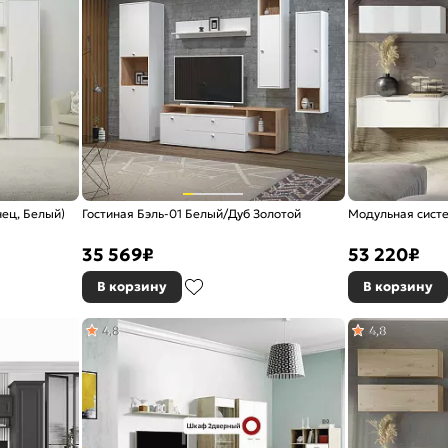
нец, Белый)
Гостиная Бэль-01 Белый/Дуб Золотой
Модульная систе
35 569
₽
53 220
₽
В корзину
В корзину
4,8
4,8