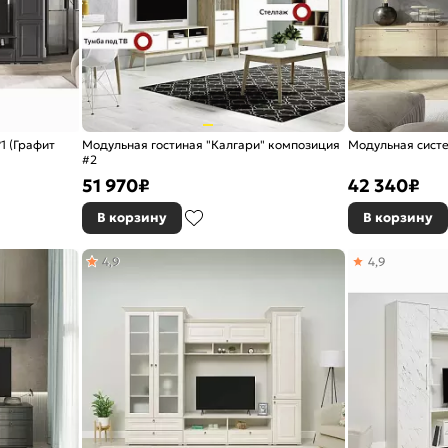
1 (Графит
Модульная гостиная "Калгари" композиция
Модульная систе
#2
51 970
₽
42 340
₽
В корзину
В корзину
4,9
4,9