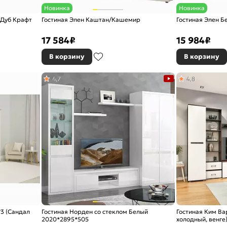
Новинка
Новинка
(Дуб Крафт
Гостиная Элен Каштан/Кашемир
Гостиная Элен Б
17 584
₽
15 984
₽
В корзину
В корзину
4,7
4,8
3 (Сандал
Гостиная Норден со стеклом Белый
Гостиная Ким Ва
2020*2895*505
холодный, венге