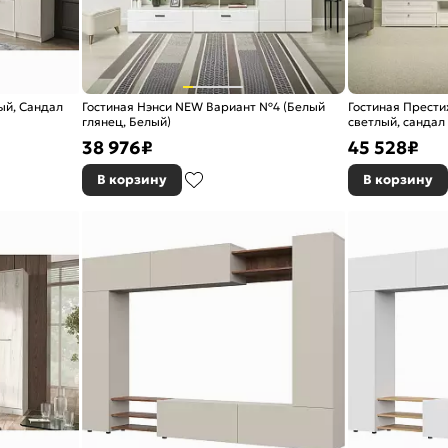
ый, Сандал
Гостиная Нэнси NEW Вариант №4 (Белый
Гостиная Прести
глянец, Белый)
светлый, сандал
38 976
₽
45 528
₽
В корзину
В корзину