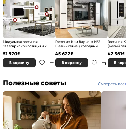
Модульная гостиная
Гостиная Ким Вариант №2
Гостиная Ки
"Калгари" композиция #2
(Белый глянец холодный,
(Белый глян
венге)
венге)
51 970
45 622
42 361
₽
₽
₽
В корзину
В корзину
В корз
Полезные советы
Смотреть все