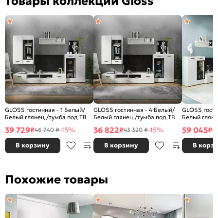
Товары коллекции Gloss
GLOSS гостинная - 1 Белый/
GLOSS гостинная - 4 Белый/
GLOSS гости
Белый глянец /тумба под ТВ
Белый глянец /тумба под ТВ
Белый гляне
200
140
тумба под т
39 729
36 822
59 045
₽
-15%
₽
-15%
₽
46 740 ₽
43 320 ₽
6
В корзину
В корзину
В корз
Похожие товары