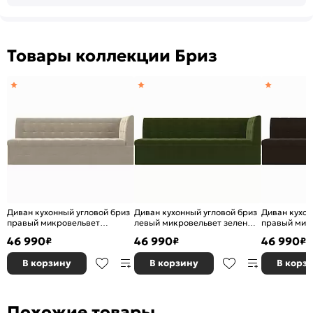
Товары коллекции Бриз
Диван кухонный угловой бриз
Диван кухонный угловой бриз
Диван кухон
правый микровельвет
левый микровельвет зеленый
правый мик
бежевый дельфин
дельфин
коричневый
46 990
46 990
46 990
₽
₽
₽
В корзину
В корзину
В корз
Похожие товары