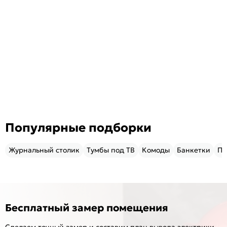
Популярные подборки
Журнальный столик
Тумбы под ТВ
Комоды
Банкетки
Пу
Бесплатный замер помещения
Сделаем точный замер и составим план вывода электрики,