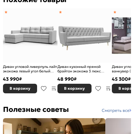
Диван угловой ливерпуль лайт
Диван кухонный прямой
Диван углов
экокожа левый угол белый
брайтон экокожа 3 люкс
ванкувер (0
еврокнижка
белый без механизма
велюр кори
43 990
48 990
45 300
₽
₽
₽
еврокнижка
В корзину
В корзину
В корз
Полезные советы
Смотреть все