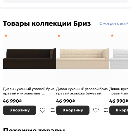
Товары коллекции Бриз
Смотреть все
Диван кухонный угловой бриз
Диван кухонный угловой бриз
Диван кухон
правый микровельвет
правый экокожа бежевый
правый эко
коричневый дельфин
дельфин
дельфин
46 990
46 990
46 990
₽
₽
₽
В корзину
В корзину
В корз
Похожие товары