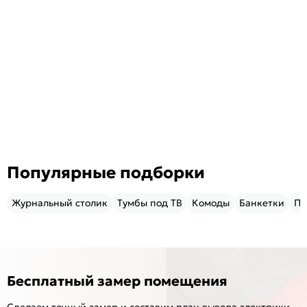
Популярные подборки
Журнальный столик
Тумбы под ТВ
Комоды
Банкетки
Пу
Бесплатный замер помещения
Сделаем точный замер и составим план вывода электрики,