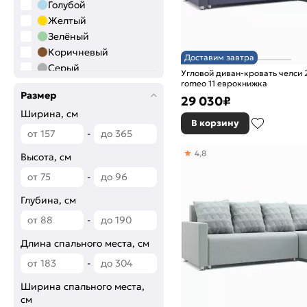
Голубой
Желтый
Зелёный
Коричневый
Доставим завтра
Серый
Угловой диван-кровать челси 2 
Синий
romeo 11 еврокнижка
Размер
29 030
₽
Сиреневый
Ширина, см
Черный
В корзину
-
Цветовая палитра
BRUT 08
4,8
Высота, см
BRUT 08 зеленый
-
BRUT 10
Глубина, см
BRUT 10 желтый
BRUT 11
-
BRUT 11 синий
Длина спального места, см
BRUT 16
BRUT 16 темно-серый
-
BRUT 17
Ширина спального места,
BRUT 17 коричневый
см