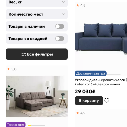
Белый
Вес, кг
4,8
Зеленый
Количество мест
Коричневый
Мора бежевый
Товары в наличии
Мора деним
Мора каппучино
Товары со скидкой
Мора Океан
Мора серый
Мора темно-коричневый
Все фильтры
Светло-бежевый
Светло-серый
5,0
Серый
Доставим завтра
Синий
Угловой диван-кровать челси (0
keten col.3240 еврокнижка
Сиреневый
29 030
₽
Черный
В корзину
4,9
Товар дня