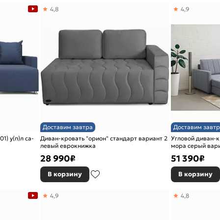
4,8
4,9
Доставим завтра
Доставим завтр
1) у(п)л ca-
Диван-кровать "орион" стандарт вариант 2
Угловой диван-к
левый еврокнижка
мора серый вар
28 990
₽
51 390
₽
В корзину
В корзину
4,9
4,8