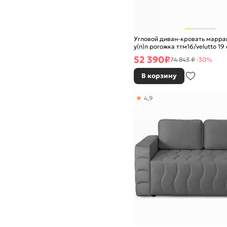
Угловой диван-кровать марра
у(п)л рогожка ттм16/velutto 1
52 390
₽
74 843 ₽
-30%
В корзину
4,9