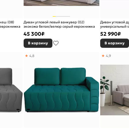
кеш (08)
Диван угловой левый ванкувер (02)
Диван угловой д
9 еврокнижка
экокожа белая/велюр серый еврокнижка
универсальный 
еврокнижка
45 300
₽
52 990
₽
В корзину
В корзину
4,8
4,9