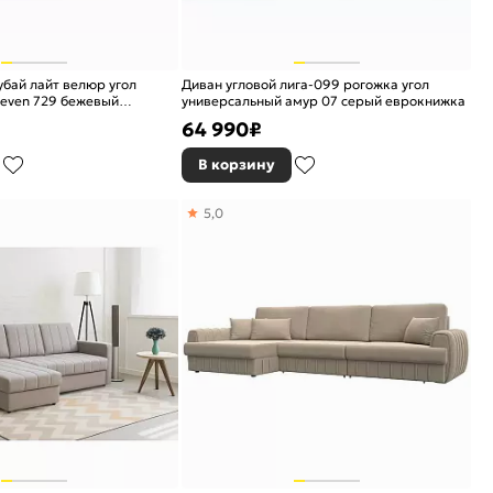
убай лайт велюр угол
Диван угловой лига-099 рогожка угол
seven 729 бежевый
универсальный амур 07 серый еврокнижка
64 990
₽
В корзину
5,0