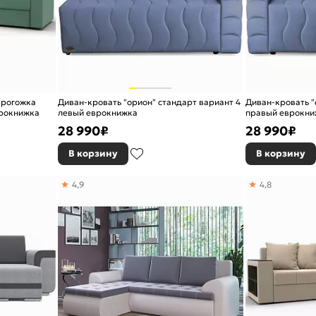
 рогожка
Диван-кровать "орион" стандарт вариант 4
Диван-кровать "
врокнижка
левый еврокнижка
правый еврокни
28 990
₽
28 990
₽
В корзину
В корзину
4,9
4,8