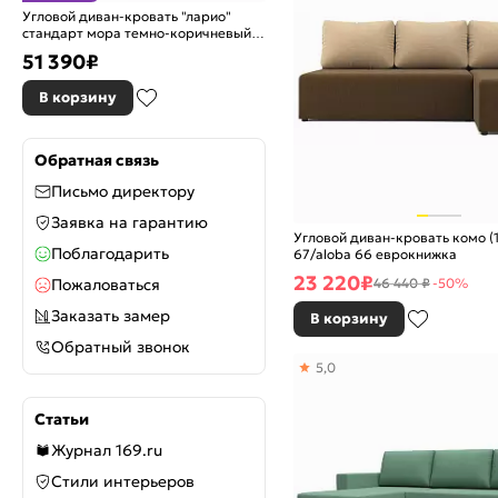
Угловой диван-кровать "ларио"
стандарт мора темно-коричневый
вариант 4 еврокнижка
51 390
₽
В корзину
Обратная связь
Письмо директору
Заявка на гарантию
Угловой диван-кровать комо (17
Поблагодарить
67/aloba 66 еврокнижка
23 220
₽
46 440 ₽
-50%
Пожаловаться
Заказать замер
В корзину
Обратный звонок
5,0
Статьи
Журнал 169.ru
Стили интерьеров