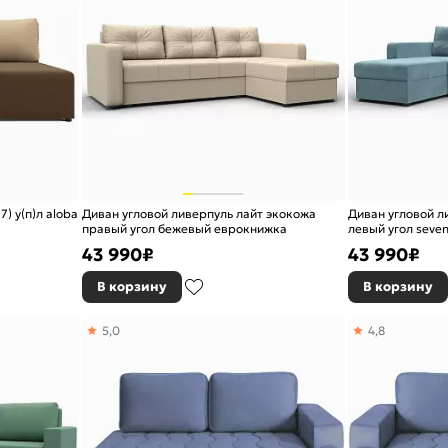
) у(п)л aloba
Диван угловой ливерпуль лайт экокожа
Диван угловой л
правый угол бежевый еврокнижка
левый угол seve
еврокнижка
43 990
₽
43 990
₽
В корзину
В корзину
5,0
4,8