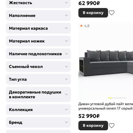
TOWER 10
62 990
₽
Жесткость
TOWER 10 серый
В корзину
TOWER 11
Наполнение
TOWER 11 темно-серый
4,8
TOWER 13
Материал каркаса
TOWER 13 синий
Vertical серый
Материал ножек
Альба мокко
Альба темно-серый
Наличие подлокотников
Амур 02
Съемный чехол
Амур 02 бежевый
Амур 05
Тип угла
Амур 05 коричневый
Амур 07
Декоративные подушки
Амур 07 серый
в комплекте
Амур 10
Диван угловой дубай лайт вел
Амур 10 голубой
универсальный seven 17 серы
Коллекция
Амур 11
52 990
₽
Амур 11 зеленый
Бренд
В корзину
Бежевый