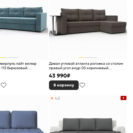
иверпуль лайт велюр
Диван угловой атланта рогожка со столом
n 113 бирюзовый
правый угол амур 05 коричневый
еврокнижка
43 990
₽
В корзину
4,5