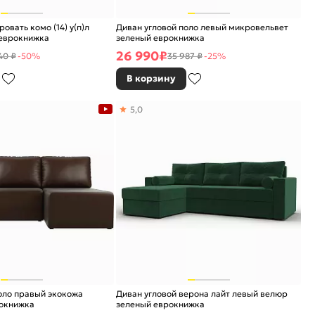
овать комо (14) у(п)л
Диван угловой поло левый микровельвет
 еврокнижка
зеленый еврокнижка
26 990
₽
40 ₽
-50%
35 987 ₽
-25%
В корзину
5,0
оло правый экокожа
Диван угловой верона лайт левый велюр
окнижка
зеленый еврокнижка