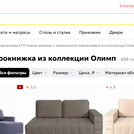
Блоге
ати и матрасы
Столы и стулья
Прихожие
Двери
Еврокнижка
Угловые диваны с механизмом еврокнижка из коллекции Ол
врокнижка из коллекции Олимп
638 т
Все фильтры
Цвет
Размер
Цена, ₽
Материал об
5,0
4,9