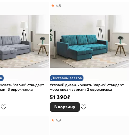
4,8
а
Доставим завтра
ровать "ларио" стандарт
Угловой диван-кровать "ларио" стандарт
иант 3 еврокнижка
мора океан вариант 2 еврокнижка
51 390
₽
В корзину
4,9