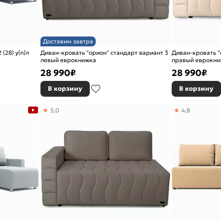
Доставим завтра
(28) у(п)л
Диван-кровать "орион" стандарт вариант 3
Диван-кровать "
левый еврокнижка
правый еврокни
28 990
₽
28 990
₽
В корзину
В корзину
5,0
4,8