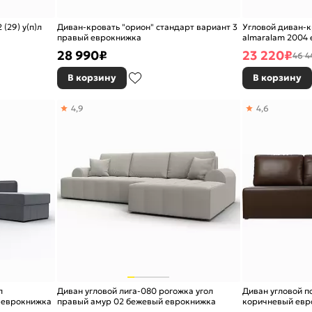
(29) у(п)л
Диван-кровать "орион" стандарт вариант 3
Угловой диван-кр
правый еврокнижка
almaralam 2004
28 990
₽
23 220
₽
46 4
В корзину
В корзину
4,9
4,6
л
Диван угловой лига-080 рогожка угол
Диван угловой п
й еврокнижка
правый амур 02 бежевый еврокнижка
коричневый евр