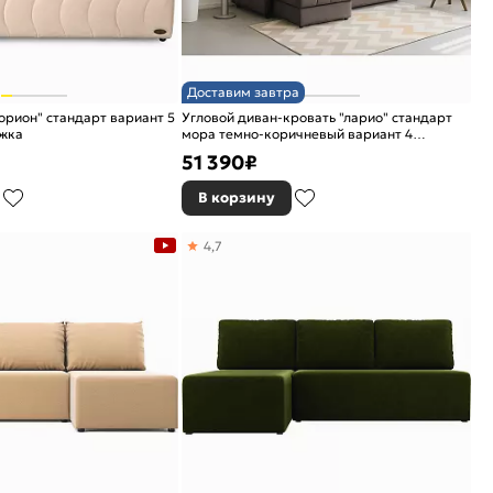
Доставим завтра
орион" стандарт вариант 5
Угловой диван-кровать "ларио" стандарт
жка
мора темно-коричневый вариант 4
еврокнижка
51 390
₽
В корзину
4,7