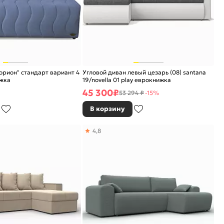
орион" стандарт вариант 4
Угловой диван левый цезарь (08) santana
жка
19/novella 01 play еврокнижка
45 300
₽
53 294 ₽
-15%
В корзину
4,8