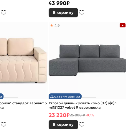
43 990
₽
В корзину
4,9
а
Доставим завтра
орион" стандарт вариант 5
Угловой диван-кровать комо (02) у(п)л
ка
ml151027 velvet 9 еврокнижка
23 220
₽
25 800 ₽
-10%
В корзину