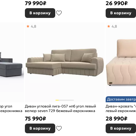
79 990
₽
26 990
₽
В корзину
В корзину
4,8
4,8
Доставим завтр
юр угол
Диван угловой лига-057 нпб угол левый
Диван-кровать "
й еврокнижка
велюр seven 729 бежевый еврокнижка
левый еврокниж
75 990
₽
28 990
₽
В корзину
В корзину