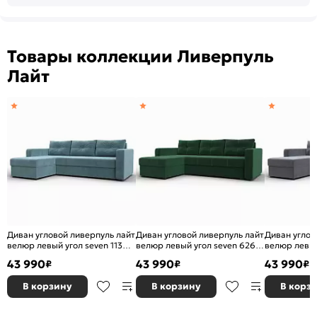
Товары коллекции Ливерпуль
Лайт
Диван угловой ливерпуль лайт
Диван угловой ливерпуль лайт
Диван углов
велюр левый угол seven 113
велюр левый угол seven 626
велюр левый
бирюзовый еврокнижка
зеленый еврокнижка
серый евро
43 990
43 990
43 990
₽
₽
₽
В корзину
В корзину
В корз