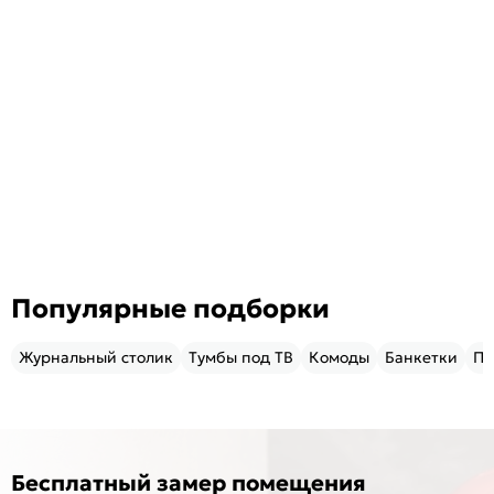
Популярные подборки
Журнальный столик
Тумбы под ТВ
Комоды
Банкетки
Пу
Бесплатный замер помещения