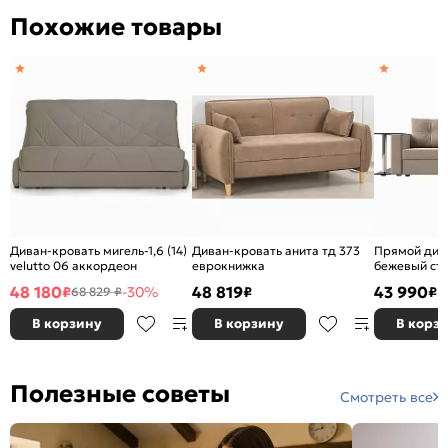
Похожие товары
Диван-кровать мигель-1,6 (14)
Диван-кровать анита тд 373
Прямой див
velutto 06 аккордеон
еврокнижка
бежевый сто
еврокнижка
48 180
48 819
43 990
₽
-30%
₽
₽
68 829 ₽
В корзину
В корзину
В корз
Полезные советы
Смотреть все