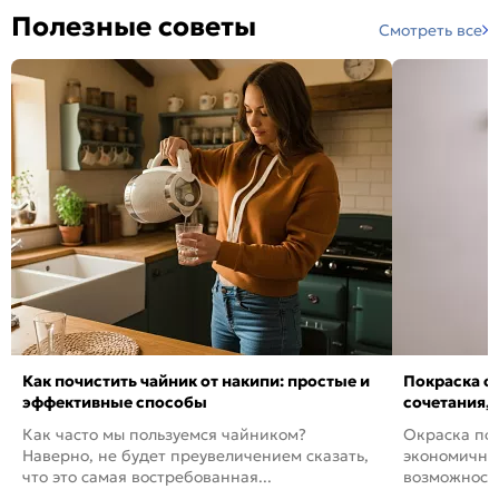
Полезные советы
Смотреть все
Как почистить чайник от накипи: простые и
Покраска ст
эффективные способы
сочетания,
Как часто мы пользуемся чайником?
Окраска пов
Наверно, не будет преувеличением сказать,
экономичный
что это самая востребованная...
возможность