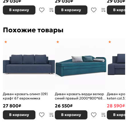
29 030
29 030
29 030
₽
₽
₽
В корзину
В корзину
В корз
Похожие товары
Диван-кровать олимп (09)
Диван-кровать верди велюр
Диван-крова
крафт 67 еврокнижка
синий правый 2000*800*680
keten col.3
софы
27 800
26 550
28 590
₽
₽
₽
3
В корзину
В корзину
В корз