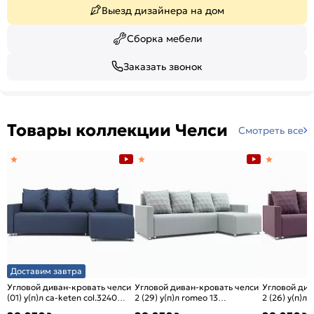
Выезд дизайнера на дом
Сборка мебели
Заказать звонок
Товары коллекции Челси
Смотреть все
Доставим завтра
Угловой диван-кровать челси
Угловой диван-кровать челси
Угловой див
(01) у(п)л ca-keten col.3240
2 (29) у(п)л romeo 13
2 (26) у(п)л
еврокнижка
еврокнижка
еврокнижка