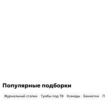
Популярные подборки
Журнальный столик
Тумбы под ТВ
Комоды
Банкетки
Пу