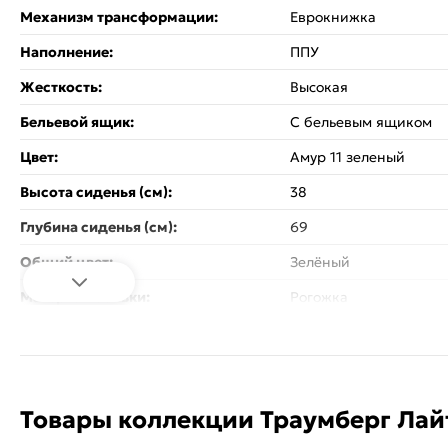
Механизм трансформации:
Еврокнижка
Наполнение:
ППУ
Жесткость:
Высокая
Бельевой ящик:
С бельевым ящиком
Цвет:
Амур 11 зеленый
Высота сиденья (см):
38
Глубина сиденья (см):
69
Общий цвет:
Зелёный
Материал обивки:
Рогожка
Материал каркаса:
ЛДСП, ДСП
Материал ножек:
Пластиковые
Стиль:
Современный
Товары коллекции Траумберг Лай
Назначение:
Гостиная, Офис