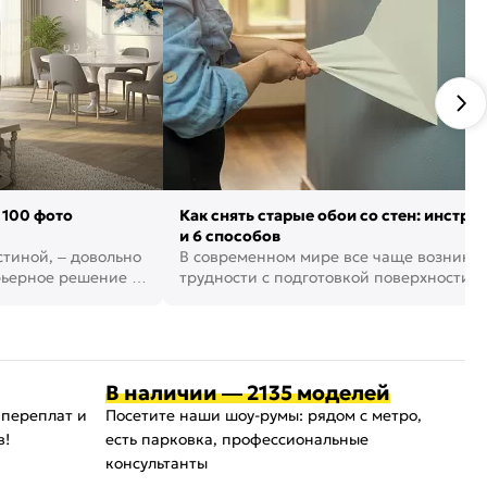
 100 фото
Как снять старые обои со стен: инстру
и 6 способов
стиной, – довольно
В современном мире все чаще возника
рьерное решение в
трудности с подготовкой поверхности д
поклейки обоев. И многие за...
В наличии — 2135 моделей
 переплат и
Посетите наши шоу-румы: рядом с метро,
в!
есть парковка, профессиональные
консультанты