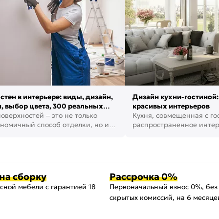
стен в интерьере: виды, дизайн,
Дизайн кухни-гостиной:
, выбор цвета, 300 реальных
красивых интерьеров
оверхностей – это не только
Кухня, совмещенная с го
номичный способ отделки, но и
распространенное инте
ть создать кре...
наши дни. В нем от...
на сборку
Рассрочка 0%
сной мебели с гарантией 18
Первоначальный взнос 0%, без
скрытых комиссий, на 6 месяце