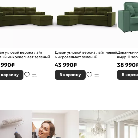
ан угловой верона лайт
Диван угловой верона лайт левый
Диван-книж
вый микровельвет зеленый
микровельвет зеленый
амур 11 зе
окнижка
еврокнижка
 990
₽
43 990
₽
38 990
 корзину
В корзину
В корз