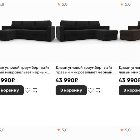
4,8
5,0
5,0
ан угловой траумберг лайт
Диван угловой траумберг лайт
Диван угло
ый микровельвет черный
правый микровельвет черный
левый мик
окнижка
еврокнижка
еврокнижк
 990
₽
43 990
₽
43 990
 корзину
В корзину
В корз
верного проема - 70
5,0
5,0
5,0