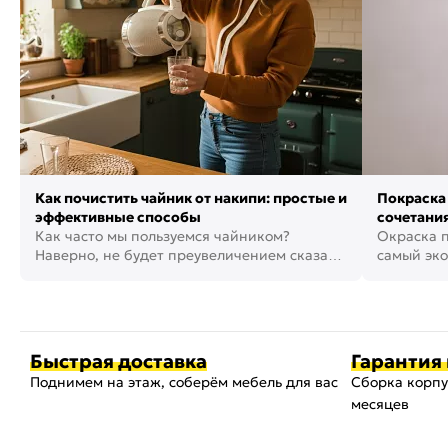
Как почистить чайник от накипи: простые и
Покраска 
эффективные способы
сочетания
Как часто мы пользуемся чайником?
фото
Окраска п
Наверно, не будет преувеличением сказать,
самый эко
что это самая востребованная...
возможнос
Быстрая доставка
Гарантия 
Поднимем на этаж, соберём мебель для вас
Сборка корпу
месяцев