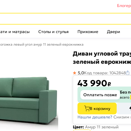
Блоге
ати и матрасы
Столы и стулья
Прихожие
Двери
рогожка левый угол амур 11 зеленый еврокнижка
Диван угловой тра
зеленый еврокни
5,0
Код товара: 1042848
43 990
₽
Без 
Оплатить позже
всего
В корзину
Нашли дешевле?
Снизим 
Цвет:
Амур 11 зеленый