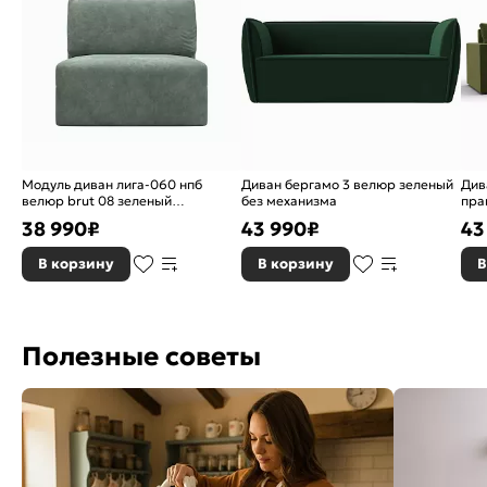
Модуль диван лига-060 нпб
Диван бергамо 3 велюр зеленый
Див
велюр brut 08 зеленый
без механизма
пра
еврокнижка
евр
38 990
₽
43 990
₽
43
В корзину
В корзину
В
Полезные советы