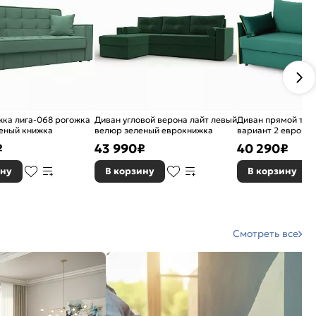
ка лига-068 рогожка
Диван угловой верона лайт левый
Диван прямой том
леный книжка
велюр зеленый еврокнижка
вариант 2 еврокн
₽
43 990
₽
40 290
₽
ину
В корзину
В корзину
Смотреть все