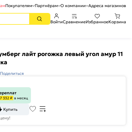
рам
Покупателям
Партнёрам
О компании
Адреса магазинов
Войти
Сравнение
Избранное
Корзина
умберг лайт рогожка левый угол амур 11
жка
Поделиться
переплат
7 332 ₽
в месяц
Купить
цену!