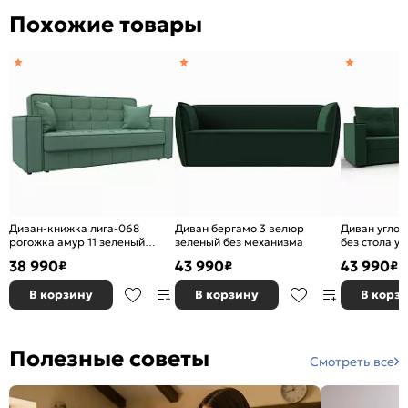
Похожие товары
Диван-книжка лига-068
Диван бергамо 3 велюр
Диван углов
рогожка амур 11 зеленый
зеленый без механизма
без стола у
книжка
seven 626 з
38 990
43 990
43 990
₽
₽
₽
еврокнижка
В корзину
В корзину
В корз
Полезные советы
Смотреть все