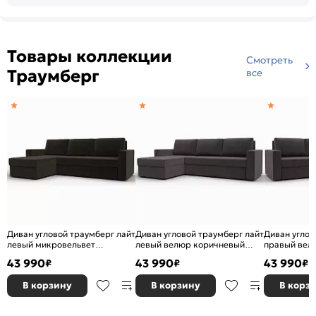
Товары коллекции
Смотреть
Траумберг
все
Диван угловой траумберг лайт
Диван угловой траумберг лайт
Диван углов
левый микровельвет
левый велюр коричневый
правый вел
коричневый еврокнижка
еврокнижка
еврокнижка
43 990
43 990
43 990
₽
₽
₽
В корзину
В корзину
В корз