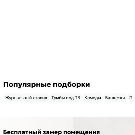
Популярные подборки
Журнальный столик
Тумбы под ТВ
Комоды
Банкетки
Пу
Бесплатный замер помещения