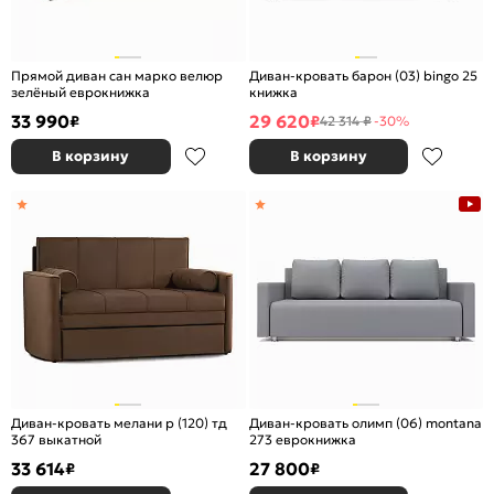
Прямой диван сан марко велюр
Диван-кровать барон (03) bingo 25
зелёный еврокнижка
книжка
33 990
29 620
₽
₽
42 314 ₽
-30%
В корзину
В корзину
Диван-кровать мелани р (120) тд
Диван-кровать олимп (06) montana
367 выкатной
273 еврокнижка
33 614
27 800
₽
₽