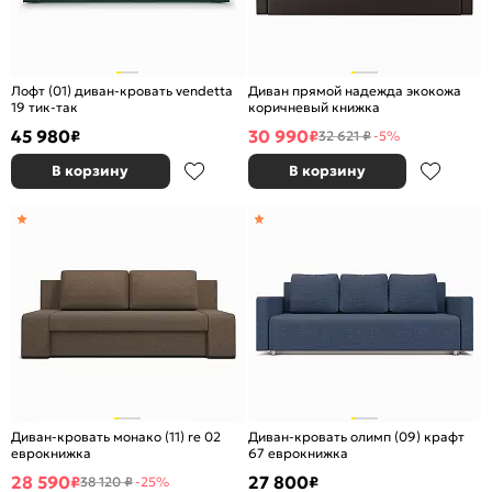
Лофт (01) диван-кровать vendetta
Диван прямой надежда экокожа
19 тик-так
коричневый книжка
45 980
30 990
₽
₽
32 621 ₽
-5%
В корзину
В корзину
Диван-кровать монако (11) re 02
Диван-кровать олимп (09) крафт
еврокнижка
67 еврокнижка
28 590
27 800
₽
₽
38 120 ₽
-25%