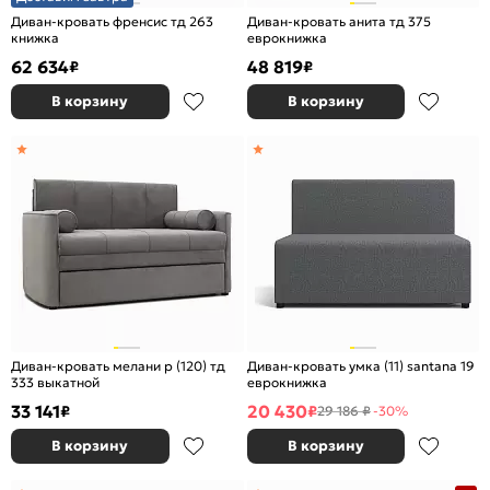
Диван-кровать френсис тд 263
Диван-кровать анита тд 375
книжка
еврокнижка
62 634
48 819
₽
₽
В корзину
В корзину
Диван-кровать мелани р (120) тд
Диван-кровать умка (11) santana 19
333 выкатной
еврокнижка
33 141
20 430
₽
₽
29 186 ₽
-30%
В корзину
В корзину