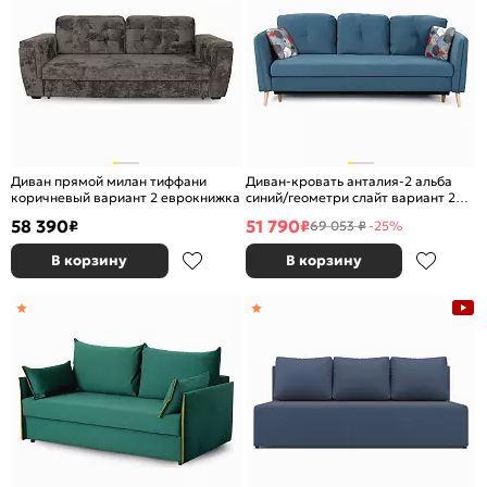
Диван прямой милан тиффани
Диван-кровать анталия-2 альба
коричневый вариант 2 еврокнижка
синий/геометри слайт вариант 2
тик-так
58 390
51 790
₽
₽
69 053 ₽
-25%
В корзину
В корзину