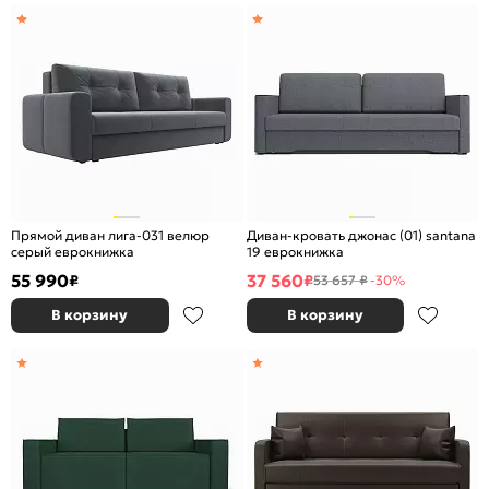
Прямой диван лига-031 велюр
Диван-кровать джонас (01) santana
серый еврокнижка
19 еврокнижка
55 990
37 560
₽
₽
53 657 ₽
-30%
В корзину
В корзину