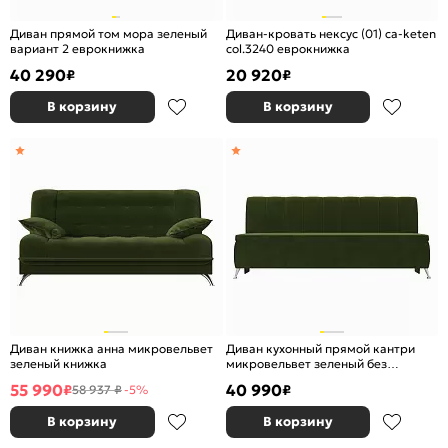
Диван прямой том мора зеленый
Диван-кровать нексус (01) ca-keten
вариант 2 еврокнижка
col.3240 еврокнижка
40 290
20 920
₽
₽
В корзину
В корзину
Диван книжка анна микровельвет
Диван кухонный прямой кантри
зеленый книжка
микровельвет зеленый без
механизма
55 990
40 990
₽
₽
58 937 ₽
-5%
В корзину
В корзину