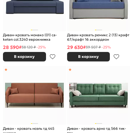
Диван-кровать монако (01) ca-
Диван-кровать ремикс 2 (13) крафт
keten col.3240 еврокнижка
67/крафт 16 аккордеон
28 590
29 630
₽
₽
38 120 ₽
-25%
39 507 ₽
-25%
В корзину
В корзину
Диван - кровать ноэль тд 445
Диван - кровать арно тд 566 тик-
книжка
так