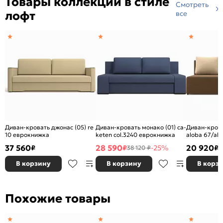
Товары коллекции в стиле
Смотреть
лофт
все
Диван-кровать джонас (05) re
Диван-кровать монако (01) ca-
Диван-крова
10 еврокнижка
keten col.3240 еврокнижка
aloba 67/al
37 560
28 590
20 920
₽
₽
-25%
₽
38 120 ₽
В корзину
В корзину
В корз
Похожие товары