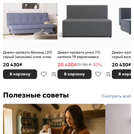
Диван-кровать бомонд (20)
Диван-кровать умка (11)
Диван-крова
серый (экокожа) клик-кляк
santana 19 еврокнижка
серый велю
20 430
20 430
20 430
₽
₽
-30%
₽
29 186 ₽
В корзину
В корзину
В корз
Полезные советы
Смотреть все