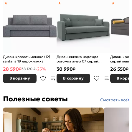
Диван-кровать монако (12)
Диван-книжка надежда
Диван-кров
santana 19 еврокнижка
рогожка амур 07 серый
серый левы
книжка
софы
28 590
30 990
26 550
₽
-25%
₽
₽
38 120 ₽
В корзину
В корзину
В корз
Полезные советы
Смотреть все