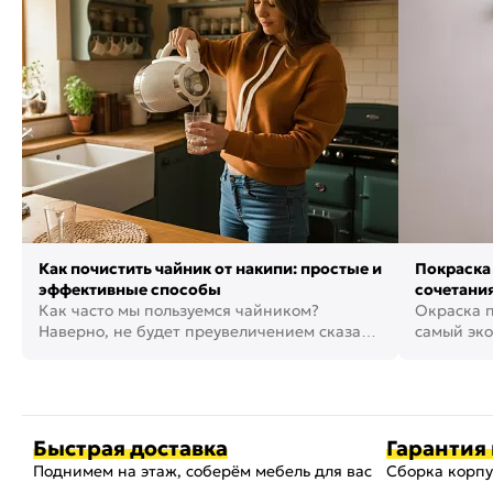
Как почистить чайник от накипи: простые и
Покраска 
эффективные способы
сочетания
Как часто мы пользуемся чайником?
фото
Окраска п
Наверно, не будет преувеличением сказать,
самый эко
что это самая востребованная...
возможнос
Быстрая доставка
Гарантия 
Поднимем на этаж, соберём мебель для вас
Сборка корпу