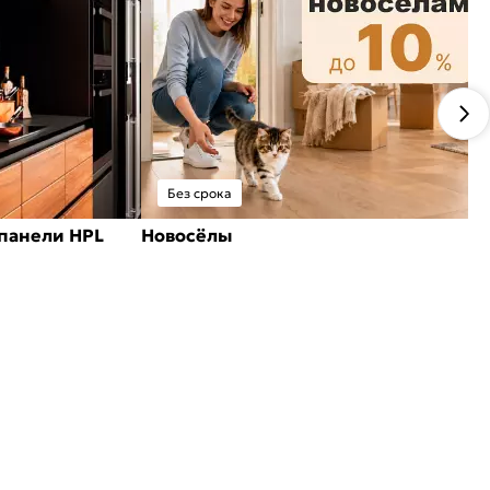
Без срока
панели HPL
Новосёлы