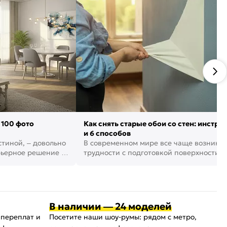
 100 фото
Как снять старые обои со стен: инстру
и 6 способов
стиной, – довольно
В современном мире все чаще возника
рьерное решение в
трудности с подготовкой поверхности д
поклейки обоев. И многие за...
В наличии — 24 моделей
 переплат и
Посетите наши шоу-румы: рядом с метро,