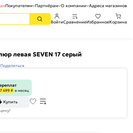
рам
Покупателям
Партнёрам
О компании
Адреса магазинов
Войти
Сравнение
Избранное
Корзина
люр левая SEVEN 17 серый
Поделиться
переплат
7 499 ₽
в месяц
Купить
цену!