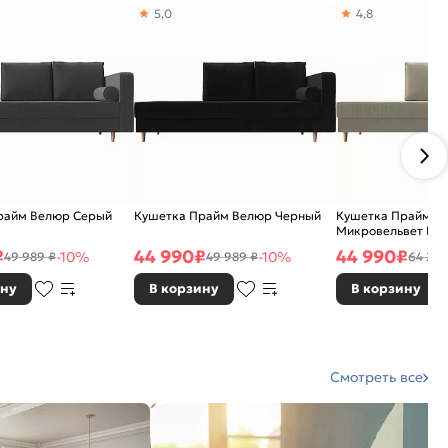
5,0
4,8
райм Велюр Серый
Кушетка Прайм Велюр Черный
Кушетка Прайм п
Микровельвет Бе
₽
44 990
₽
44 990
₽
-10%
-10%
49 989 ₽
49 989 ₽
64 271
ину
В корзину
В корзину
Смотреть все