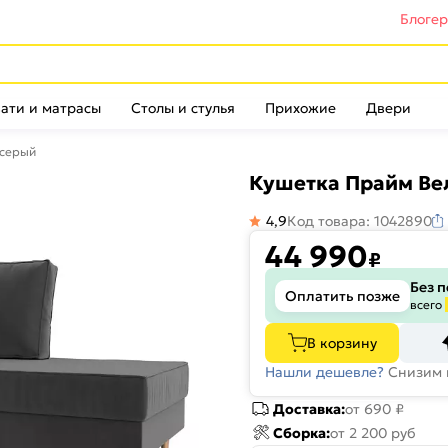
Блоге
ати и матрасы
Столы и стулья
Прихожие
Двери
 серый
Кушетка Прайм Ве
4,9
Код товара: 1042890
44 990
₽
Без 
Оплатить позже
всего
В корзину
Нашли дешевле?
Снизим 
Доставка:
от 690 ₽
Сборка:
от 2 200 руб