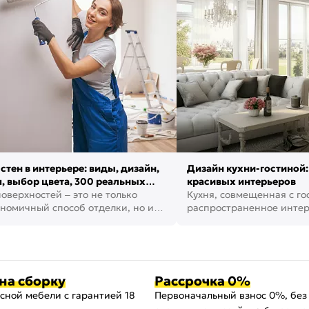
стен в интерьере: виды, дизайн,
Дизайн кухни-гостиной:
, выбор цвета, 300 реальных
красивых интерьеров
оверхностей – это не только
Кухня, совмещенная с го
номичный способ отделки, но и
распространенное инте
ть создать кре...
наши дни. В нем от...
на сборку
Рассрочка 0%
сной мебели с гарантией 18
Первоначальный взнос 0%, без