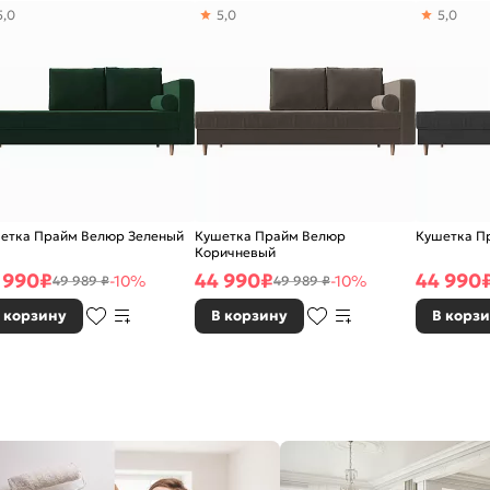
5,0
5,0
5,0
 ремни
етка Прайм Велюр Зеленый
Кушетка Прайм Велюр
Кушетка П
Коричневый
 990
₽
44 990
₽
44 990
-10%
-10%
49 989 ₽
49 989 ₽
 корзину
В корзину
В корз