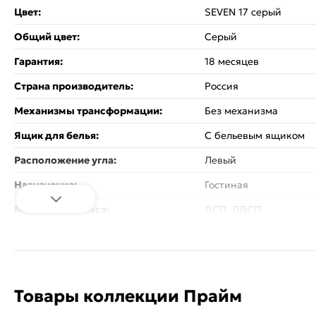
Цвет:
SEVEN 17 серый
Общий цвет:
Серый
Гарантия:
18 месяцев
Страна производитель:
Россия
Механизмы трансформации:
Без механизма
Ящик для белья:
С бельевым ящиком
Расположение угла:
Левый
Назначение:
Гостиная
Материал каркаса:
ДСП, ЛДСП
Тип обивки:
Велюр
Наличие подлокотников:
С подлокотниками
Подушки:
2
Товары коллекции Прайм
Глубина сиденья (см):
81