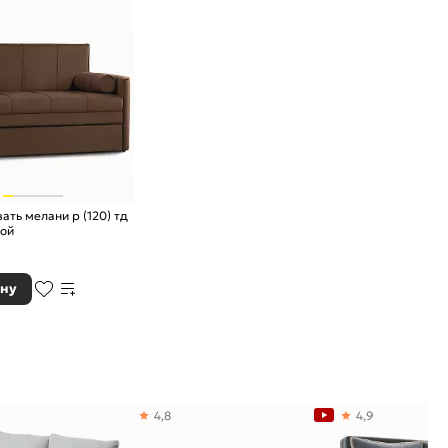
ать мелани р (120) тд
ной
ину
4,8
4,9