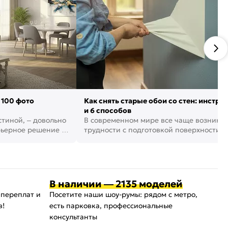
 100 фото
Как снять старые обои со стен: инстру
и 6 способов
стиной, – довольно
В современном мире все чаще возника
рьерное решение в
трудности с подготовкой поверхности д
поклейки обоев. И многие за...
В наличии — 2135 моделей
 переплат и
Посетите наши шоу-румы: рядом с метро,
в!
есть парковка, профессиональные
консультанты