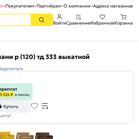
рам
Покупателям
Партнёрам
О компании
Адреса магазинов
Войти
Сравнение
Избранное
Корзина
ани р (120) тд 333 выкатной
Поделиться
переплат
5 524 ₽
в месяц
Купить
цену!