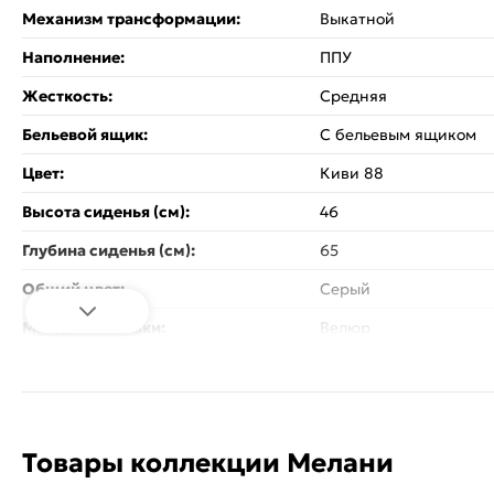
Механизм трансформации:
Выкатной
Наполнение:
ППУ
Жесткость:
Средняя
Бельевой ящик:
С бельевым ящиком
Цвет:
Киви 88
Высота сиденья (см):
46
Глубина сиденья (см):
65
Общий цвет:
Серый
Материал обивки:
Велюр
Материал каркаса:
Брус, ДВП, Фанера
Материал ножек:
Пластиковые
Цвет ножек:
Чёрный
Товары коллекции Мелани
Максимальная нагрузка на 1 сп.
80