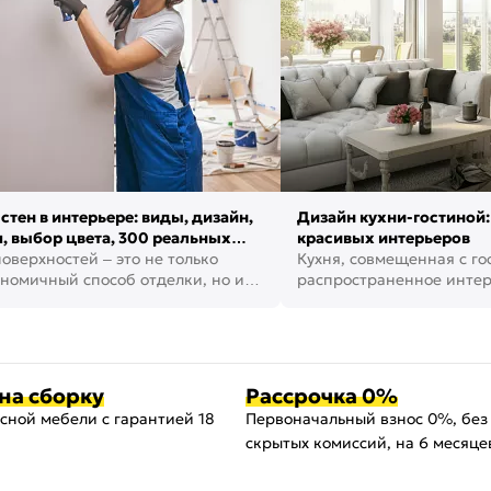
стен в интерьере: виды, дизайн,
Дизайн кухни-гостиной:
, выбор цвета, 300 реальных
красивых интерьеров
оверхностей – это не только
Кухня, совмещенная с го
номичный способ отделки, но и
распространенное инте
ть создать кре...
наши дни. В нем от...
на сборку
Рассрочка 0%
сной мебели с гарантией 18
Первоначальный взнос 0%, без
скрытых комиссий, на 6 месяце