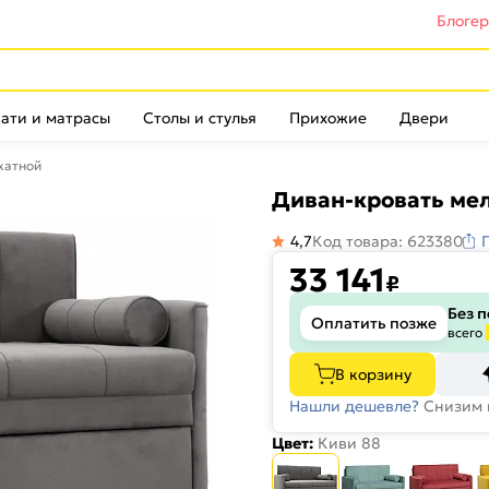
Блоге
ати и матрасы
Столы и стулья
Прихожие
Двери
катной
Диван-кровать мел
4,7
Код товара: 623380
33 141
₽
Без 
Оплатить позже
всего
В корзину
Нашли дешевле?
Снизим 
Цвет:
Киви 88