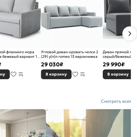
мой фламинго мора
Угловой диван-кровать челси 2
Диван прямой лаг
 бежевый вариант 1
(29) у(п)л romeo 13 еврокнижка
серый/бежевый в
₽
29 030
₽
29 990
₽
ину
В корзину
В корзину
Смотреть все