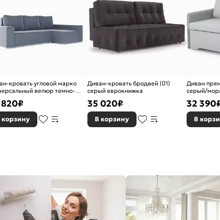
ан-кровать угловой марко
Диван-кровать бродвей (01)
Диван пря
версальный велюр темно-
серый еврокнижка
серый/мора
ый 2400*850*1340
выкатной
 820
₽
35 020
₽
32 390
окнижка
 корзину
В корзину
В корз