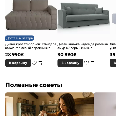
Наличие подъемного механизма:
Отсуствует
Ортопедическое основание:
нет
Вес, кг:
56.6
Сложная сборка:
Да
Доставим завтра
Диван-кровать "орион" стандарт
Диван-книжка надежда рогожка
Див
Бренд:
Нижегородмебель
вариант 3 левый еврокнижка
амур 07 серый книжка
уни
сер
28 990
₽
30 990
₽
35
евр
В корзину
В корзину
В
Полезные советы