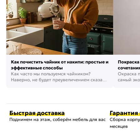
Как почистить чайник от накипи: простые и
Покраска 
эффективные способы
сочетания
Как часто мы пользуемся чайником?
фото
Окраска п
Наверно, не будет преувеличением сказать,
самый эко
что это самая востребованная...
возможнос
Быстрая доставка
Гарантия 
Поднимем на этаж, соберём мебель для вас
Сборка корпу
месяцев