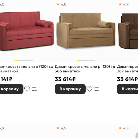
5,0
4,8
4,9
ан-кровать мелани р (120) тд
Диван-кровать мелани р (120) тд
Диван-кров
 выкатной
366 выкатной
367 выкат
 141
₽
33 614
₽
33 614
₽
 корзину
В корзину
В корз
4,9
4,9
4,8