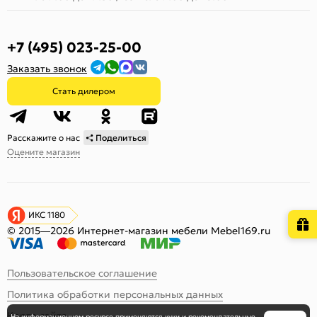
+7 (495) 023-25-00
Заказать звонок
Стать дилером
Расскажите о нас
Поделиться
Оцените магазин
ИКС 1180
© 2015—2026 Интернет-магазин мебели Mebel169.ru
Пользовательское соглашение
Политика обработки персональных данных
Карта сайта
На информационном ресурсе
применяются
куки
и рекомендательные