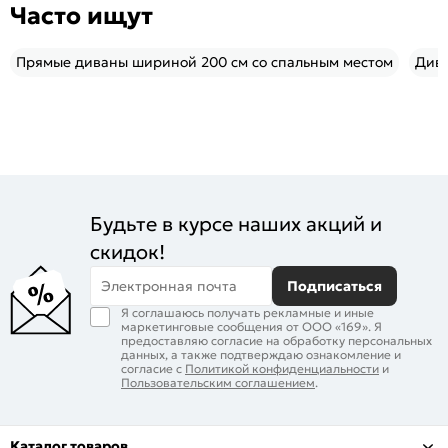
Часто ищут
Прямые диваны шириной 200 см со спальным местом
Див
Будьте в курсе наших акций и
скидок!
Электронная почта
Подписаться
Я соглашаюсь получать рекламные и иные
маркетинговые сообщения от ООО «169». Я
предоставляю согласие на обработку персональных
данных, а также подтверждаю ознакомление и
согласие с
Политикой конфиденциальности
и
Пользовательским соглашением
.
Каталог товаров