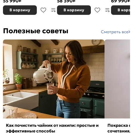
55 990
58 390
69 990
₽
₽
₽
В корзину
В корзину
В корз
Полезные советы
Смотреть все
Как почистить чайник от накипи: простые и
Покраска ст
эффективные способы
сочетания,