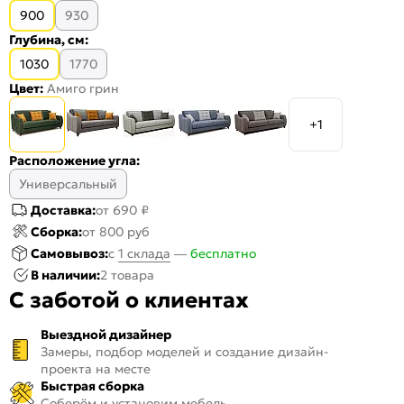
900
930
Глубина, см:
1030
1770
Цвет:
Амиго грин
+1
Расположение угла:
Универсальный
Доставка:
от 690 ₽
Сборка:
от 800 руб
Самовывоз:
c
1 склада
—
бесплатно
В наличии:
2 товара
С заботой о клиентах
Выездной дизайнер
Замеры, подбор моделей и создание дизайн-
проекта на месте
Быстрая сборка
Соберём и установим мебель