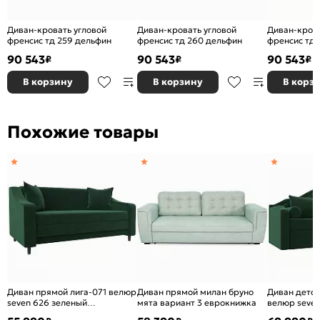
Диван-кровать угловой
Диван-кровать угловой
Диван-крова
френсис тд 259 дельфин
френсис тд 260 дельфин
френсис тд 
90 543
90 543
90 543
₽
₽
₽
В корзину
В корзину
В корз
Похожие товары
Диван прямой лига-071 велюр
Диван прямой милан бруно
Диван детск
seven 626 зеленый
мята вариант 3 еврокнижка
велюр seven
раскладушка
выкатной