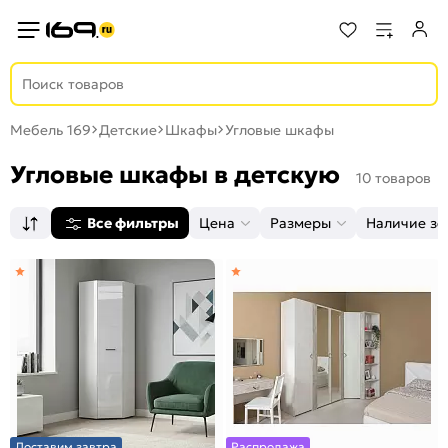
Мебель 169
Детские
Шкафы
Угловые шкафы
Угловые шкафы в детскую
10 товаров
Все фильтры
Цена
Размеры
Наличие зе
Доставим завтра
Распродажа