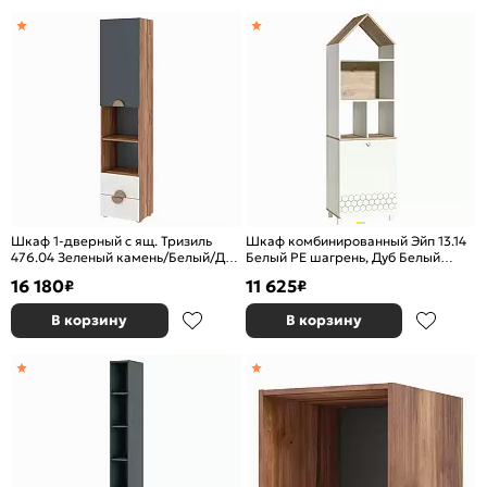
Шкаф 1-дверный с ящ. Тризиль
Шкаф комбинированный Эйп 13.14
476.04 Зеленый камень/Белый/Дуб
Белый PE шагрень, Дуб Белый
Барокко янтарный
exclusive OW D4430
16 180
11 625
₽
₽
В корзину
В корзину