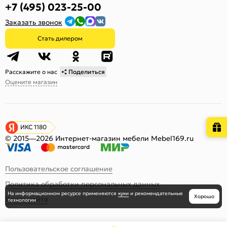
+7 (495) 023-25-00
Заказать звонок
Стать дилером
Расскажите о нас
Поделиться
Оцените магазин
ИКС 1180
© 2015—2026 Интернет-магазин мебели Mebel169.ru
Пользовательское соглашение
Политика обработки персональных данных
На информационном ресурсе
применяются
куки
и рекомендательные
Хорошо
Карта сайта
технологии