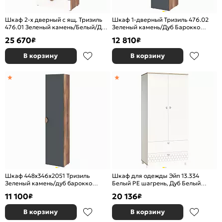
Шкаф 2-х дверный с ящ. Тризиль
Шкаф 1-дверный Тризиль 476.02
476.01 Зеленый камень/Белый/Дуб
Зеленый камень/Дуб Барокко
Барокко янтарный
янтарный
25 670
12 810
₽
₽
В корзину
В корзину
Шкаф 448x346x2051 Тризиль
Шкаф для одежды Эйп 13.334
Зеленый камень/дуб барокко
Белый PE шагрень, Дуб Белый
янтарный ЛДСП
exclusive OW D4430
11 100
20 136
₽
₽
В корзину
В корзину